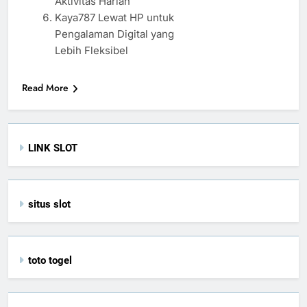
Aktivitas Harian
Kaya787 Lewat HP untuk
Pengalaman Digital yang
Lebih Fleksibel
Read More
LINK SLOT
situs slot
toto togel