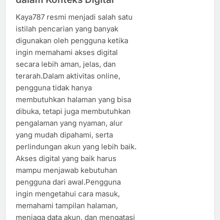
Kaya787 resmi menjadi salah satu
istilah pencarian yang banyak
digunakan oleh pengguna ketika
ingin memahami akses digital
secara lebih aman, jelas, dan
terarah.Dalam aktivitas online,
pengguna tidak hanya
membutuhkan halaman yang bisa
dibuka, tetapi juga membutuhkan
pengalaman yang nyaman, alur
yang mudah dipahami, serta
perlindungan akun yang lebih baik.
Akses digital yang baik harus
mampu menjawab kebutuhan
pengguna dari awal.Pengguna
ingin mengetahui cara masuk,
memahami tampilan halaman,
menjaga data akun, dan mengatasi