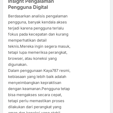
Insight Pengalaman
Pengguna Digital
Berdasarkan analisis pengalaman
pengguna, banyak kendala akses
terjadi karena pengguna terlalu
fokus pada kecepatan dan kurang
memperhatikan detail
teknis.Mereka ingin segera masuk,
tetapi lupa memeriksa perangkat,
browser, atau koneksi yang
digunakan.
Dalam penggunaan Kaya787 resmi,
kebiasaan yang lebih baik adalah
menyeimbangkan kepraktisan
dengan keamanan.Pengguna tetap
bisa mengakses secara cepat,
tetapi perlu memastikan proses
dilakukan dari perangkat yang
aman dan koneksi yang stabil.