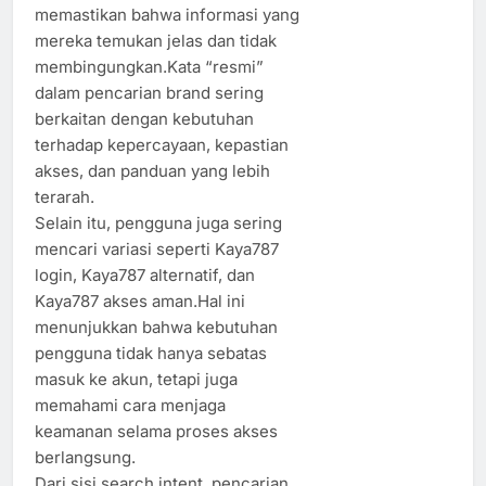
memastikan bahwa informasi yang
mereka temukan jelas dan tidak
membingungkan.Kata “resmi”
dalam pencarian brand sering
berkaitan dengan kebutuhan
terhadap kepercayaan, kepastian
akses, dan panduan yang lebih
terarah.
Selain itu, pengguna juga sering
mencari variasi seperti Kaya787
login, Kaya787 alternatif, dan
Kaya787 akses aman.Hal ini
menunjukkan bahwa kebutuhan
pengguna tidak hanya sebatas
masuk ke akun, tetapi juga
memahami cara menjaga
keamanan selama proses akses
berlangsung.
Dari sisi search intent, pencarian