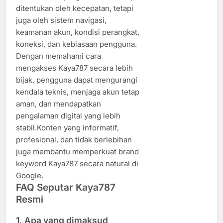
ditentukan oleh kecepatan, tetapi
juga oleh sistem navigasi,
keamanan akun, kondisi perangkat,
koneksi, dan kebiasaan pengguna.
Dengan memahami cara
mengakses Kaya787 secara lebih
bijak, pengguna dapat mengurangi
kendala teknis, menjaga akun tetap
aman, dan mendapatkan
pengalaman digital yang lebih
stabil.Konten yang informatif,
profesional, dan tidak berlebihan
juga membantu memperkuat brand
keyword Kaya787 secara natural di
Google.
FAQ Seputar Kaya787
Resmi
1. Apa yang dimaksud