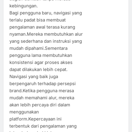
kebingungan.
Bagi pengguna baru, navigasi yang
terlalu padat bisa membuat
pengalaman awal terasa kurang
nyaman.Mereka membutuhkan alur
yang sederhana dan instruksi yang
mudah dipahami.Sementara
pengguna lama membutuhkan
konsistensi agar proses akses
dapat dilakukan lebih cepat.
Navigasi yang baik juga
berpengaruh terhadap persepsi
brand.Ketika pengguna merasa
mudah memahami alur, mereka
akan lebih percaya diri dalam
menggunakan
platform.Kepercayaan ini
terbentuk dari pengalaman yang