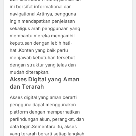
ini bersifat informational dan
navigational.Artinya, pengguna
ingin mendapatkan penjelasan
sekaligus arah penggunaan yang
membantu mereka mengambil
keputusan dengan lebih hati-
hati.Konten yang baik perlu
menjawab kebutuhan tersebut
dengan struktur yang jelas dan
mudah diterapkan.
Akses Digital yang Aman
dan Terarah
Akses digital yang aman berarti
pengguna dapat menggunakan
platform dengan memperhatikan
perlindungan akun, perangkat, dan
data login.Sementara itu, akses
yang terarah berarti setiap langkah