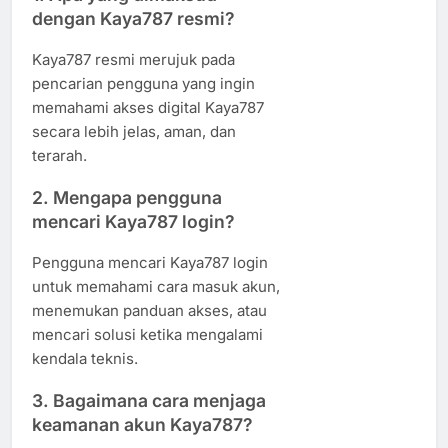
dengan Kaya787 resmi?
Kaya787 resmi merujuk pada
pencarian pengguna yang ingin
memahami akses digital Kaya787
secara lebih jelas, aman, dan
terarah.
2. Mengapa pengguna
mencari Kaya787 login?
Pengguna mencari Kaya787 login
untuk memahami cara masuk akun,
menemukan panduan akses, atau
mencari solusi ketika mengalami
kendala teknis.
3. Bagaimana cara menjaga
keamanan akun Kaya787?