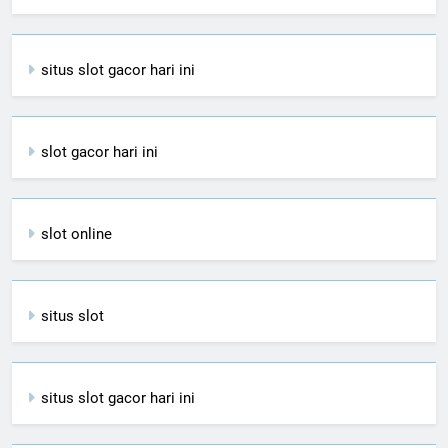
situs slot gacor hari ini
slot gacor hari ini
slot online
situs slot
situs slot gacor hari ini