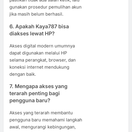
gunakan prosedur pemulihan akun
jika masih belum berhasil.
6. Apakah Kaya787 bisa
diakses lewat HP?
Akses digital modern umumnya
dapat digunakan melalui HP
selama perangkat, browser, dan
koneksi internet mendukung
dengan baik.
7. Mengapa akses yang
terarah penting bagi
pengguna baru?
Akses yang terarah membantu
pengguna baru memahami langkah
awal, mengurangi kebingungan,