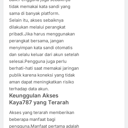
tidak memakai kata sandi yang
sama di banyak platform.
Selain itu, akses sebaiknya
dilakukan melalui perangkat
pribadi.Jika harus menggunakan
perangkat bersama, jangan
menyimpan kata sandi otomatis
dan selalu keluar dari akun setelah
selesai.Pengguna juga perlu
berhati-hati saat memakai jaringan
publik karena koneksi yang tidak
aman dapat meningkatkan risiko
terhadap data akun.
Keunggulan Akses
Kaya787 yang Terarah
Akses yang terarah memberikan
beberapa manfaat bagi
pengguna.Manfaat pertama adalah