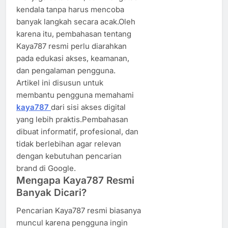
kendala tanpa harus mencoba
banyak langkah secara acak.Oleh
karena itu, pembahasan tentang
Kaya787 resmi perlu diarahkan
pada edukasi akses, keamanan,
dan pengalaman pengguna.
Artikel ini disusun untuk
membantu pengguna memahami
kaya787
dari sisi akses digital
yang lebih praktis.Pembahasan
dibuat informatif, profesional, dan
tidak berlebihan agar relevan
dengan kebutuhan pencarian
brand di Google.
Mengapa Kaya787 Resmi
Banyak Dicari?
Pencarian Kaya787 resmi biasanya
muncul karena pengguna ingin