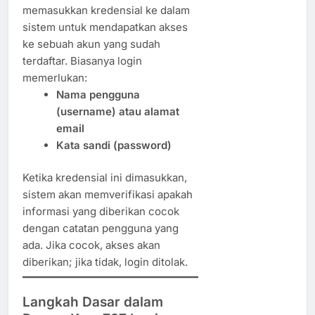
memasukkan kredensial ke dalam
sistem untuk mendapatkan akses
ke sebuah akun yang sudah
terdaftar. Biasanya login
memerlukan:
Nama pengguna
(username) atau alamat
email
Kata sandi (password)
Ketika kredensial ini dimasukkan,
sistem akan memverifikasi apakah
informasi yang diberikan cocok
dengan catatan pengguna yang
ada. Jika cocok, akses akan
diberikan; jika tidak, login ditolak.
Langkah Dasar dalam