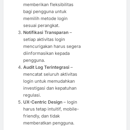
memberikan fleksibilitas
bagi pengguna untuk
memilih metode login
sesuai perangkat.
Notifikasi Transparan
–
setiap aktivitas login
mencurigakan harus segera
diinformasikan kepada
pengguna.
Audit Log Terintegrasi
–
mencatat seluruh aktivitas
login untuk memudahkan
investigasi dan kepatuhan
regulasi.
UX-Centric Design
– login
harus tetap intuitif, mobile-
friendly, dan tidak
memberatkan pengguna.