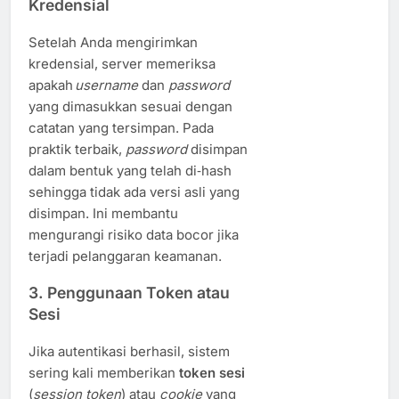
Kredensial
Setelah Anda mengirimkan
kredensial, server memeriksa
apakah
username
dan
password
yang dimasukkan sesuai dengan
catatan yang tersimpan. Pada
praktik terbaik,
password
disimpan
dalam bentuk yang telah di‑hash
sehingga tidak ada versi asli yang
disimpan. Ini membantu
mengurangi risiko data bocor jika
terjadi pelanggaran keamanan.
3. Penggunaan Token atau
Sesi
Jika autentikasi berhasil, sistem
sering kali memberikan
token sesi
(
session token
) atau
cookie
yang