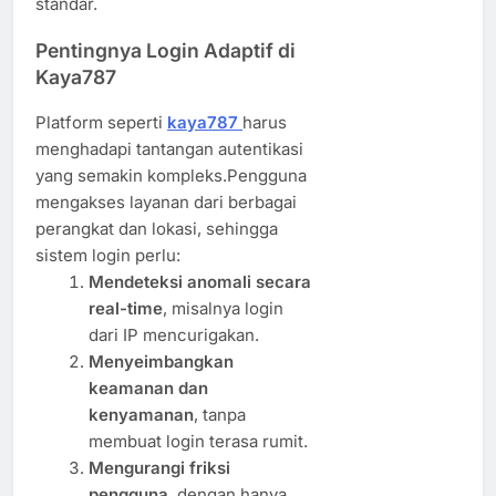
standar.
Pentingnya Login Adaptif di
Kaya787
Platform seperti
kaya787
harus
menghadapi tantangan autentikasi
yang semakin kompleks.Pengguna
mengakses layanan dari berbagai
perangkat dan lokasi, sehingga
sistem login perlu:
Mendeteksi anomali secara
real-time
, misalnya login
dari IP mencurigakan.
Menyeimbangkan
keamanan dan
kenyamanan
, tanpa
membuat login terasa rumit.
Mengurangi friksi
pengguna
, dengan hanya