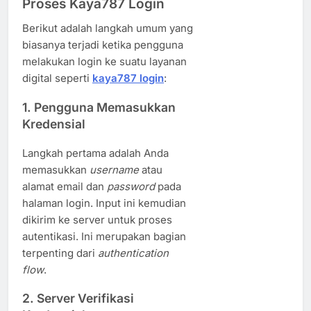
Proses Kaya787 Login
Berikut adalah langkah umum yang
biasanya terjadi ketika pengguna
melakukan login ke suatu layanan
digital seperti
kaya787 login
:
1. Pengguna Memasukkan
Kredensial
Langkah pertama adalah Anda
memasukkan
username
atau
alamat email dan
password
pada
halaman login. Input ini kemudian
dikirim ke server untuk proses
autentikasi. Ini merupakan bagian
terpenting dari
authentication
flow
.
2. Server Verifikasi