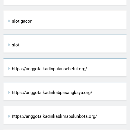
slot gacor
slot
https://anggota.kadinpulausebetul.org/
https://anggota.kadinkabpasangkayu.org/
https://anggota.kadinkablimapuluhkota.org/