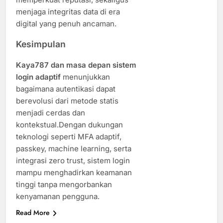
menjaga integritas data di era
digital yang penuh ancaman.
Kesimpulan
Kaya787 dan masa depan sistem
login adaptif
menunjukkan
bagaimana autentikasi dapat
berevolusi dari metode statis
menjadi cerdas dan
kontekstual.Dengan dukungan
teknologi seperti MFA adaptif,
passkey, machine learning, serta
integrasi zero trust, sistem login
mampu menghadirkan keamanan
tinggi tanpa mengorbankan
kenyamanan pengguna.
Read More