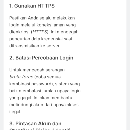
1. Gunakan HTTPS
Pastikan Anda selalu melakukan
login melalui koneksi aman yang
dienkripsi (
HTTPS
). Ini mencegah
pencurian data kredensial saat
ditransmisikan ke server.
2. Batasi Percobaan Login
Untuk mencegah serangan
brute‑force
(coba semua
kombinasi password), sistem yang
baik membatasi jumlah upaya login
yang gagal. Ini akan membantu
melindungi akun dari upaya akses
ilegal.
3. Pintasan Akun dan