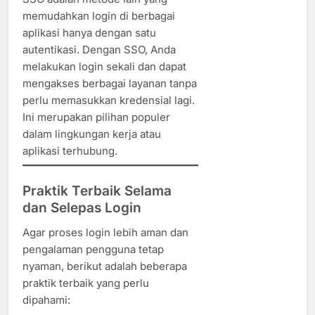
memudahkan login di berbagai
aplikasi hanya dengan satu
autentikasi. Dengan SSO, Anda
melakukan login sekali dan dapat
mengakses berbagai layanan tanpa
perlu memasukkan kredensial lagi.
Ini merupakan pilihan populer
dalam lingkungan kerja atau
aplikasi terhubung.
Praktik Terbaik Selama
dan Selepas Login
Agar proses login lebih aman dan
pengalaman pengguna tetap
nyaman, berikut adalah beberapa
praktik terbaik yang perlu
dipahami: