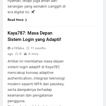
nyaman, tetapi juga aman dari
serangan yang semakin canggih di
era digital ini.
Read More
Kaya787: Masa Depan
Sistem Login yang Adaptif
e155dce
11 months
ago
0
6 mins
Artikel ini membahas masa depan
sistem login adaptif di Kaya787,
mencakup konsep adaptive
authentication, integrasi teknologi
modern seperti MFA dan passkey,
serta dampaknya terhadap
keamanan dan pengalaman
pengguna.