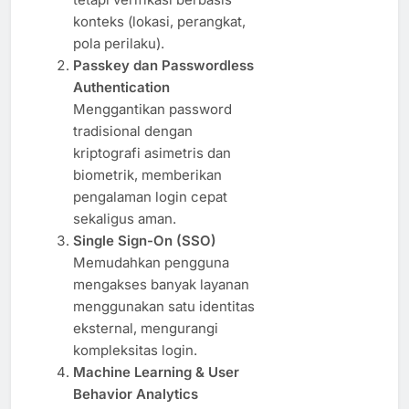
konteks (lokasi, perangkat,
pola perilaku).
Passkey dan Passwordless
Authentication
Menggantikan password
tradisional dengan
kriptografi asimetris dan
biometrik, memberikan
pengalaman login cepat
sekaligus aman.
Single Sign-On (SSO)
Memudahkan pengguna
mengakses banyak layanan
menggunakan satu identitas
eksternal, mengurangi
kompleksitas login.
Machine Learning & User
Behavior Analytics