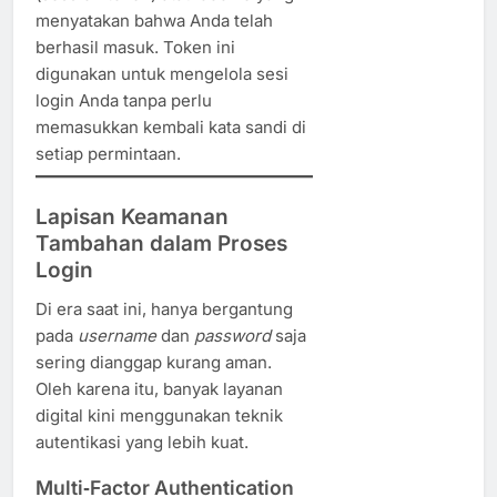
menyatakan bahwa Anda telah
berhasil masuk. Token ini
digunakan untuk mengelola sesi
login Anda tanpa perlu
memasukkan kembali kata sandi di
setiap permintaan.
Lapisan Keamanan
Tambahan dalam Proses
Login
Di era saat ini, hanya bergantung
pada
username
dan
password
saja
sering dianggap kurang aman.
Oleh karena itu, banyak layanan
digital kini menggunakan teknik
autentikasi yang lebih kuat.
Multi‑Factor Authentication