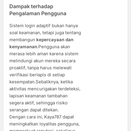
Dampak terhadap
Pengalaman Pengguna
Sistem login adaptif bukan hanya
soal keamanan, tetapi juga tentang
membangun
kepercayaan dan
kenyamanan
.Pengguna akan
merasa lebih aman karena sistem
melindungi akun mereka secara
proaktif, tanpa harus melewati
verifikasi berlapis di setiap
kesempatan.Sebaliknya, ketika
aktivitas mencurigakan terdeteksi,
lapisan keamanan tambahan
segera aktif, sehingga risiko
serangan dapat ditekan.
Dengan cara ini, Kaya787 dapat
meningkatkan loyalitas pengguna,
memperkuat reputasi, sekaligus