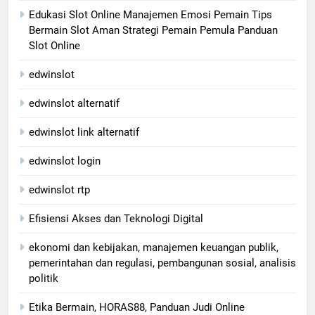
Edukasi Slot Online Manajemen Emosi Pemain Tips
Bermain Slot Aman Strategi Pemain Pemula Panduan
Slot Online
edwinslot
edwinslot alternatif
edwinslot link alternatif
edwinslot login
edwinslot rtp
Efisiensi Akses dan Teknologi Digital
ekonomi dan kebijakan, manajemen keuangan publik,
pemerintahan dan regulasi, pembangunan sosial, analisis
politik
Etika Bermain, HORAS88, Panduan Judi Online