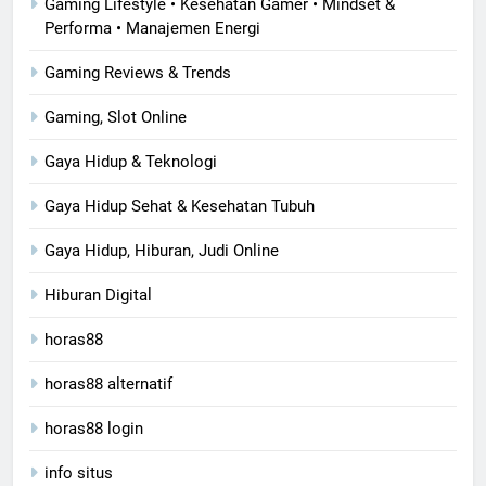
Gaming Lifestyle • Kesehatan Gamer • Mindset &
Performa • Manajemen Energi
Gaming Reviews & Trends
Gaming, Slot Online
Gaya Hidup & Teknologi
Gaya Hidup Sehat & Kesehatan Tubuh
Gaya Hidup, Hiburan, Judi Online
Hiburan Digital
horas88
horas88 alternatif
horas88 login
info situs