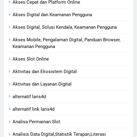
Akses Cepat dan Platform Online
Akses Digital dan Keamanan Pengguna
Akses Digital, Solusi Kendala, Keamanan Pengguna
Akses Mobile, Pengalaman Digital, Panduan Browser,
Keamanan Pengguna
Akses Slot Online
Aktivitas dan Ekosistem Digital
Aktivitas dan Layanan Digital
alternatif laris4d
alternatif link laris4d
Analisa Permainan Slot
Analisis Data Digital,Statistik Terapan,Literasi