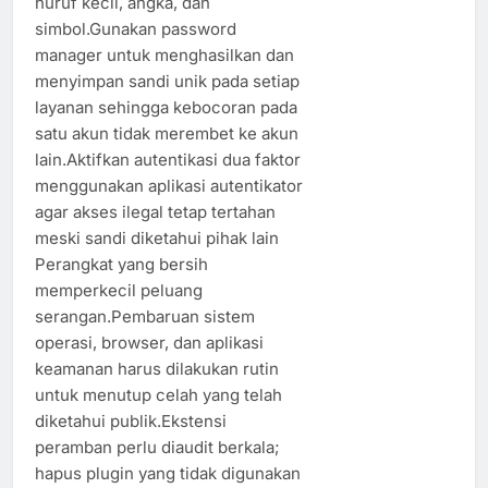
huruf kecil, angka, dan
simbol.Gunakan password
manager untuk menghasilkan dan
menyimpan sandi unik pada setiap
layanan sehingga kebocoran pada
satu akun tidak merembet ke akun
lain.Aktifkan autentikasi dua faktor
menggunakan aplikasi autentikator
agar akses ilegal tetap tertahan
meski sandi diketahui pihak lain
Perangkat yang bersih
memperkecil peluang
serangan.Pembaruan sistem
operasi, browser, dan aplikasi
keamanan harus dilakukan rutin
untuk menutup celah yang telah
diketahui publik.Ekstensi
peramban perlu diaudit berkala;
hapus plugin yang tidak digunakan