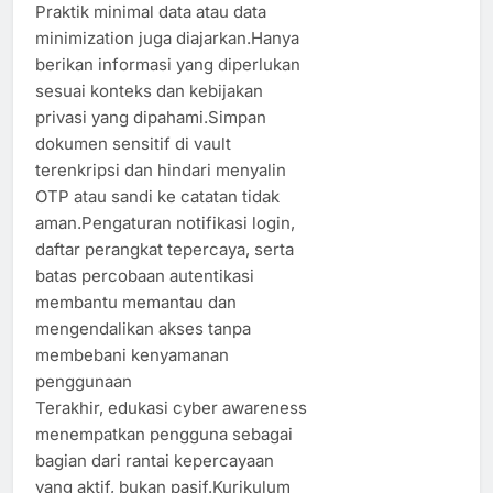
Praktik minimal data atau data
minimization juga diajarkan.Hanya
berikan informasi yang diperlukan
sesuai konteks dan kebijakan
privasi yang dipahami.Simpan
dokumen sensitif di vault
terenkripsi dan hindari menyalin
OTP atau sandi ke catatan tidak
aman.Pengaturan notifikasi login,
daftar perangkat tepercaya, serta
batas percobaan autentikasi
membantu memantau dan
mengendalikan akses tanpa
membebani kenyamanan
penggunaan
Terakhir, edukasi cyber awareness
menempatkan pengguna sebagai
bagian dari rantai kepercayaan
yang aktif, bukan pasif.Kurikulum