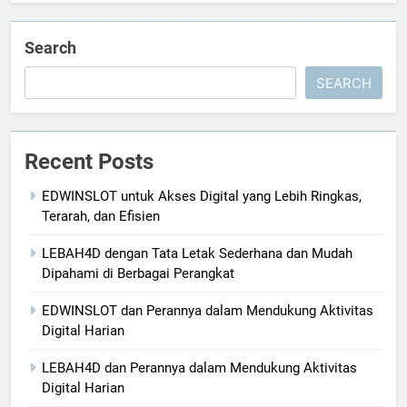
Search
SEARCH
Recent Posts
EDWINSLOT untuk Akses Digital yang Lebih Ringkas,
Terarah, dan Efisien
LEBAH4D dengan Tata Letak Sederhana dan Mudah
Dipahami di Berbagai Perangkat
EDWINSLOT dan Perannya dalam Mendukung Aktivitas
Digital Harian
LEBAH4D dan Perannya dalam Mendukung Aktivitas
Digital Harian