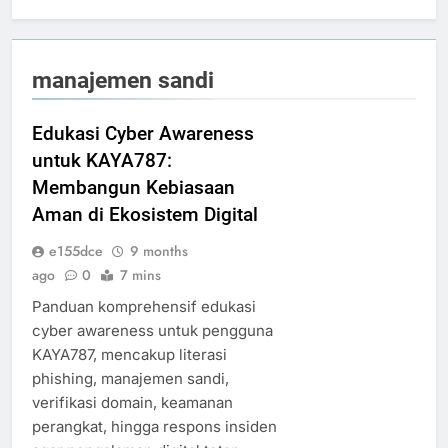
manajemen sandi
Edukasi Cyber Awareness
untuk KAYA787:
Membangun Kebiasaan
Aman di Ekosistem Digital
e155dce
9 months
ago
0
7 mins
Panduan komprehensif edukasi
cyber awareness untuk pengguna
KAYA787, mencakup literasi
phishing, manajemen sandi,
verifikasi domain, keamanan
perangkat, hingga respons insiden