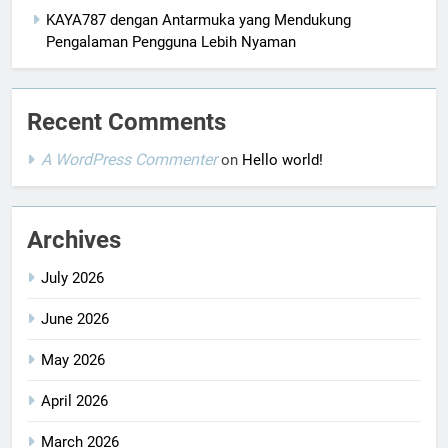
KAYA787 dengan Antarmuka yang Mendukung
Pengalaman Pengguna Lebih Nyaman
Recent Comments
A WordPress Commenter
on
Hello world!
Archives
July 2026
June 2026
May 2026
April 2026
March 2026