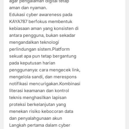
agar pengalaman digital tetap
aman dan nyaman.
Edukasi cyber awareness pada
KAYA787 berfokus membentuk
kebiasaan aman yang konsisten di
antara pengguna, bukan sekadar
mengandalkan teknologi
perlindungan sistem.Platform
sekuat apa pun tetap bergantung
pada keputusan harian
penggunanya: cara mengecek link,
mengelola sandi, dan merespons
notifikasi mencurigakan.Kombinasi
literasi keamanan dan kontrol
teknis menghasilkan lapisan
proteksi berkelanjutan yang
menekan risiko kebocoran data
dan penyalahgunaan akun
Langkah pertama dalam cyber