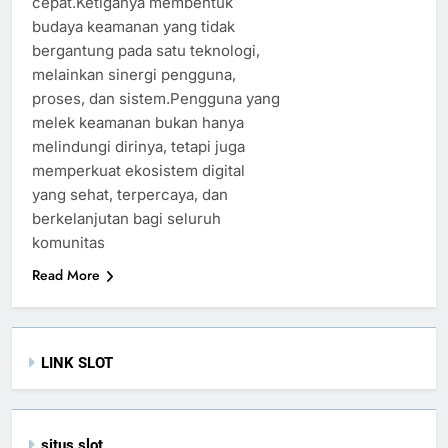
cepat.Ketiganya membentuk
budaya keamanan yang tidak
bergantung pada satu teknologi,
melainkan sinergi pengguna,
proses, dan sistem.Pengguna yang
melek keamanan bukan hanya
melindungi dirinya, tetapi juga
memperkuat ekosistem digital
yang sehat, terpercaya, dan
berkelanjutan bagi seluruh
komunitas
Read More
LINK SLOT
situs slot