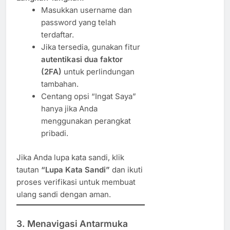
Masukkan username dan
password yang telah
terdaftar.
Jika tersedia, gunakan fitur
autentikasi dua faktor
(2FA)
untuk perlindungan
tambahan.
Centang opsi “Ingat Saya”
hanya jika Anda
menggunakan perangkat
pribadi.
Jika Anda lupa kata sandi, klik
tautan
“Lupa Kata Sandi”
dan ikuti
proses verifikasi untuk membuat
ulang sandi dengan aman.
3.
Menavigasi Antarmuka