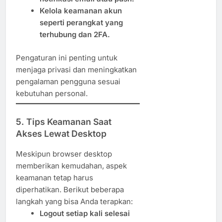
Kelola keamanan akun
seperti perangkat yang
terhubung dan 2FA.
Pengaturan ini penting untuk
menjaga privasi dan meningkatkan
pengalaman pengguna sesuai
kebutuhan personal.
5.
Tips Keamanan Saat
Akses Lewat Desktop
Meskipun browser desktop
memberikan kemudahan, aspek
keamanan tetap harus
diperhatikan. Berikut beberapa
langkah yang bisa Anda terapkan:
Logout setiap kali selesai