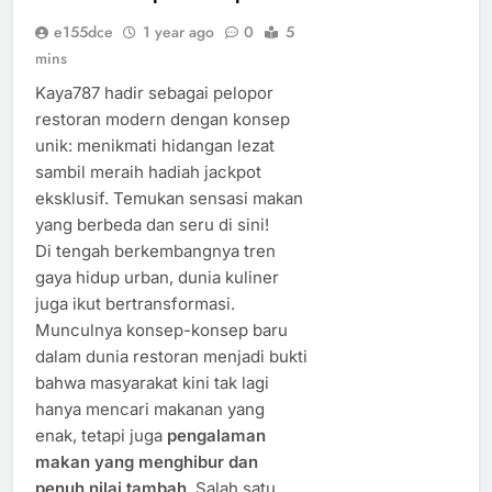
e155dce
1 year ago
0
5
mins
Kaya787 hadir sebagai pelopor
restoran modern dengan konsep
unik: menikmati hidangan lezat
sambil meraih hadiah jackpot
eksklusif. Temukan sensasi makan
yang berbeda dan seru di sini!
Di tengah berkembangnya tren
gaya hidup urban, dunia kuliner
juga ikut bertransformasi.
Munculnya konsep-konsep baru
dalam dunia restoran menjadi bukti
bahwa masyarakat kini tak lagi
hanya mencari makanan yang
enak, tetapi juga
pengalaman
makan yang menghibur dan
penuh nilai tambah
. Salah satu