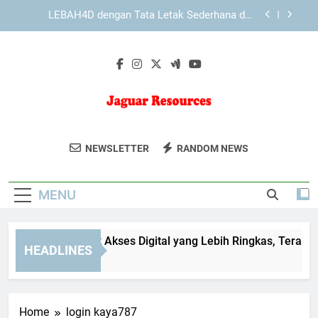
Skip
EDWINSLOT dan Perannya dalam Mendukung
to
Aktivitas Digital Harian
content
LEBAH4D dan Perannya dalam Mendukung
Aktivitas Digital Harian
EDWINSLOT untuk Akses Digital yang Lebih
Ringkas, Terarah, dan Efisien
LEBAH4D dengan Tata Letak Sederhana dan
Mudah Dipahami di Berbagai Perangkat
Jaguar
Jaguar Resources Menyediakan Solusi
EDWINSLOT dan Perannya dalam Mendukung
NEWSLETTER
RANDOM NEWS
Aktivitas Digital Harian
Resources
Konsultasi Energi Dan Sumber Daya
LEBAH4D dan Perannya dalam Mendukung
Yang Inovatif. Untuk Masa Depan Yang
Aktivitas Digital Harian
MENU
Berkelanjutan.
WINSLOT untuk Akses Digital yang Lebih Ringkas, Terarah, dan
HEADLINES
Weeks Ago
Home
login kaya787