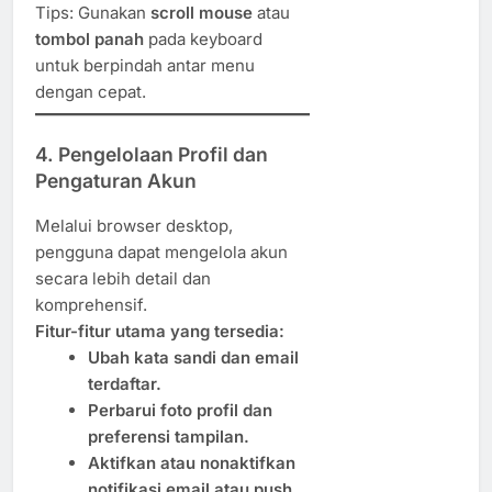
Tips: Gunakan
scroll mouse
atau
tombol panah
pada keyboard
untuk berpindah antar menu
dengan cepat.
4.
Pengelolaan Profil dan
Pengaturan Akun
Melalui browser desktop,
pengguna dapat mengelola akun
secara lebih detail dan
komprehensif.
Fitur-fitur utama yang tersedia:
Ubah kata sandi dan email
terdaftar.
Perbarui foto profil dan
preferensi tampilan.
Aktifkan atau nonaktifkan
notifikasi email atau push.