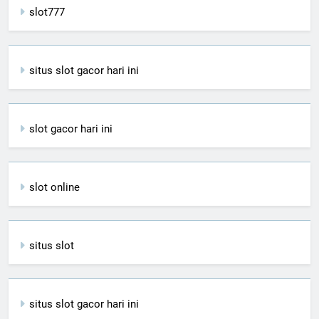
slot777
situs slot gacor hari ini
slot gacor hari ini
slot online
situs slot
situs slot gacor hari ini