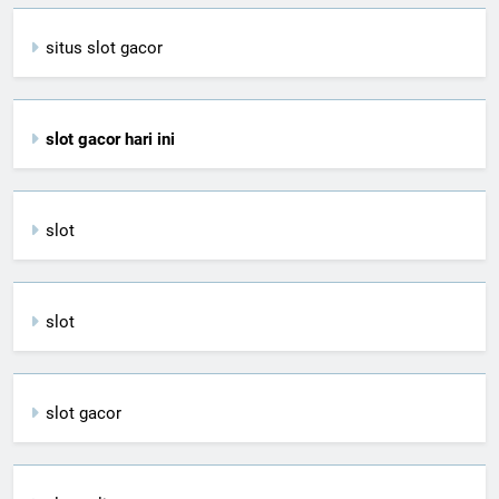
situs slot gacor
slot gacor hari ini
slot
slot
slot gacor