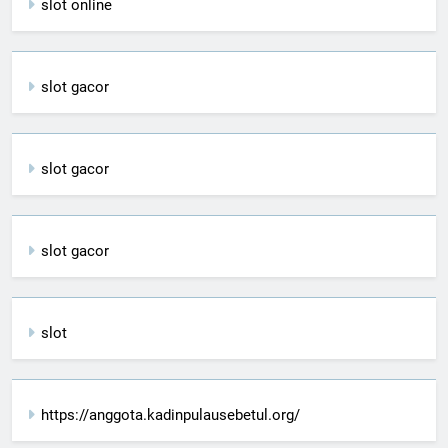
slot online
slot gacor
slot gacor
slot gacor
slot
https://anggota.kadinpulausebetul.org/