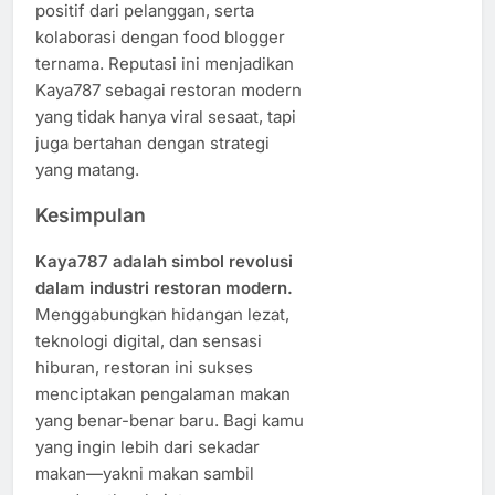
positif dari pelanggan, serta
kolaborasi dengan food blogger
ternama. Reputasi ini menjadikan
Kaya787 sebagai restoran modern
yang tidak hanya viral sesaat, tapi
juga bertahan dengan strategi
yang matang.
Kesimpulan
Kaya787 adalah simbol revolusi
dalam industri restoran modern.
Menggabungkan hidangan lezat,
teknologi digital, dan sensasi
hiburan, restoran ini sukses
menciptakan pengalaman makan
yang benar-benar baru. Bagi kamu
yang ingin lebih dari sekadar
makan—yakni makan sambil