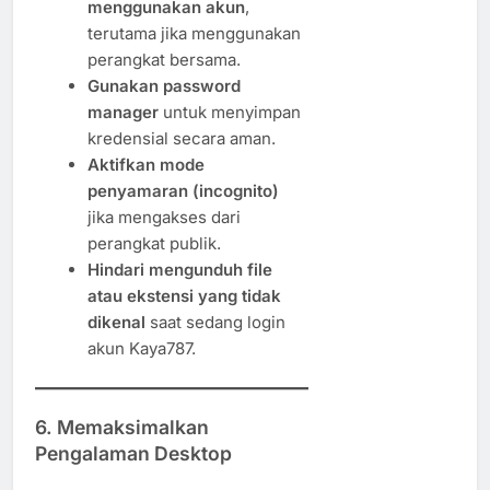
menggunakan akun
,
terutama jika menggunakan
perangkat bersama.
Gunakan password
manager
untuk menyimpan
kredensial secara aman.
Aktifkan mode
penyamaran (incognito)
jika mengakses dari
perangkat publik.
Hindari mengunduh file
atau ekstensi yang tidak
dikenal
saat sedang login
akun Kaya787.
6.
Memaksimalkan
Pengalaman Desktop