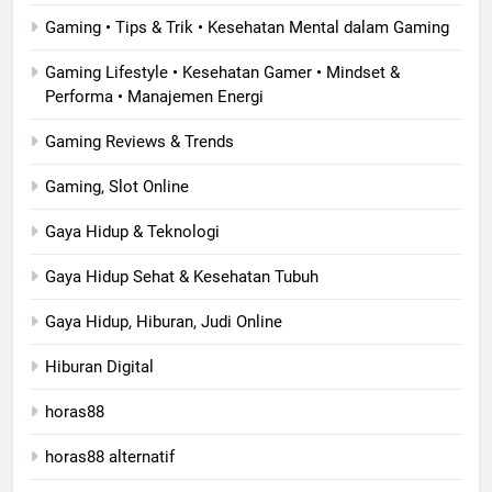
Gaming • Tips & Trik • Kesehatan Mental dalam Gaming
Gaming Lifestyle • Kesehatan Gamer • Mindset &
Performa • Manajemen Energi
Gaming Reviews & Trends
Gaming, Slot Online
Gaya Hidup & Teknologi
Gaya Hidup Sehat & Kesehatan Tubuh
Gaya Hidup, Hiburan, Judi Online
Hiburan Digital
horas88
horas88 alternatif