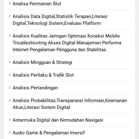
Analisa Permainan Slot
Analisis Data Digital,Statistik Terapan,Literasi
Digital,Teknologi Sistem,Evaluasi Platform
Analisis Kualitas Jaringan Optimasi Koneksi Mobile
Troubleshooting Akses Digital Manajemen Performa
Internet Pengalaman Pengguna dan Stabilitas
Analisis Mingguan & Strategi
Analisis Perilaku & Trafik Slot
Analisis Pertandingan
Analisis Probabilitas,Transparansi Informasi,Keamanan
Akun,Literasi Sistem Digital
Antarmuka Digital dan Kemudahan Navigasi
Audio Game & Pengalaman Imersif