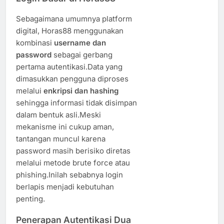
Sebagaimana umumnya platform
digital, Horas88 menggunakan
kombinasi
username dan
password
sebagai gerbang
pertama autentikasi.Data yang
dimasukkan pengguna diproses
melalui
enkripsi dan hashing
sehingga informasi tidak disimpan
dalam bentuk asli.Meski
mekanisme ini cukup aman,
tantangan muncul karena
password masih berisiko diretas
melalui metode brute force atau
phishing.Inilah sebabnya login
berlapis menjadi kebutuhan
penting.
Penerapan Autentikasi Dua