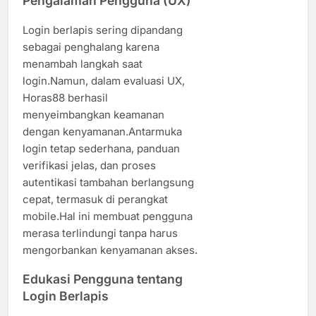
Pengalaman Pengguna (UX)
Login berlapis sering dipandang
sebagai penghalang karena
menambah langkah saat
login.Namun, dalam evaluasi UX,
Horas88 berhasil
menyeimbangkan keamanan
dengan kenyamanan.Antarmuka
login tetap sederhana, panduan
verifikasi jelas, dan proses
autentikasi tambahan berlangsung
cepat, termasuk di perangkat
mobile.Hal ini membuat pengguna
merasa terlindungi tanpa harus
mengorbankan kenyamanan akses.
Edukasi Pengguna tentang
Login Berlapis