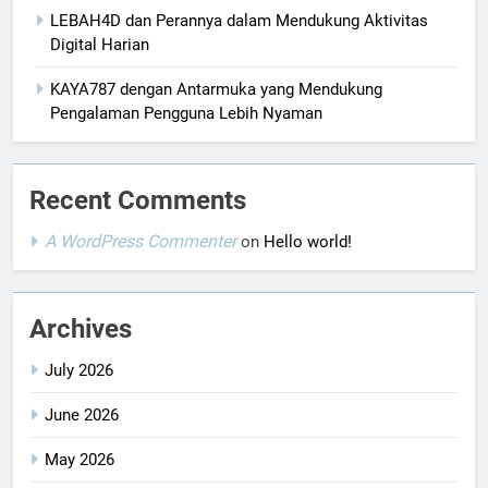
LEBAH4D dan Perannya dalam Mendukung Aktivitas
Digital Harian
KAYA787 dengan Antarmuka yang Mendukung
Pengalaman Pengguna Lebih Nyaman
Recent Comments
A WordPress Commenter
on
Hello world!
Archives
July 2026
June 2026
May 2026