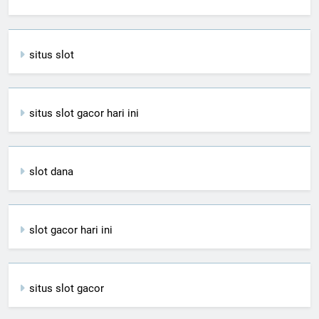
situs slot
situs slot gacor hari ini
slot dana
slot gacor hari ini
situs slot gacor