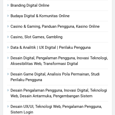
Branding Digital Online
Budaya Digital & Komunitas Online
Casino & Gaming, Panduan Pengguna, Kasino Online
Casino, Slot Games, Gambling
Data & Analitik | UX Digital | Perilaku Pengguna
Desain Digital, Pengalaman Pengguna, Inovasi Teknologi,
Aksesibilitas Web, Transformasi Digital
Desain Game Digital, Analisis Pola Permainan, Studi
Perilaku Pengguna
Desain Pengalaman Pengguna, Inovasi Digital, Teknologi
Web, Desain Antarmuka, Pengembangan Sistem
Desain UX/UI, Teknologi Web, Pengalaman Pengguna,
Sistem Login