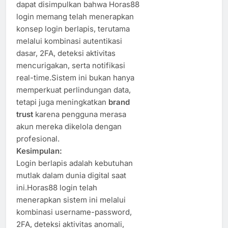
dapat disimpulkan bahwa Horas88
login memang telah menerapkan
konsep login berlapis, terutama
melalui kombinasi autentikasi
dasar, 2FA, deteksi aktivitas
mencurigakan, serta notifikasi
real-time.Sistem ini bukan hanya
memperkuat perlindungan data,
tetapi juga meningkatkan
brand
trust
karena pengguna merasa
akun mereka dikelola dengan
profesional.
Kesimpulan:
Login berlapis adalah kebutuhan
mutlak dalam dunia digital saat
ini.Horas88 login telah
menerapkan sistem ini melalui
kombinasi username-password,
2FA, deteksi aktivitas anomali,