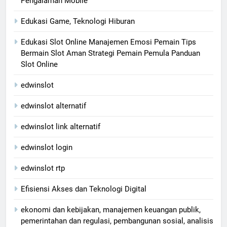
Pengalaman Mobile
Edukasi Game, Teknologi Hiburan
Edukasi Slot Online Manajemen Emosi Pemain Tips
Bermain Slot Aman Strategi Pemain Pemula Panduan
Slot Online
edwinslot
edwinslot alternatif
edwinslot link alternatif
edwinslot login
edwinslot rtp
Efisiensi Akses dan Teknologi Digital
ekonomi dan kebijakan, manajemen keuangan publik,
pemerintahan dan regulasi, pembangunan sosial, analisis