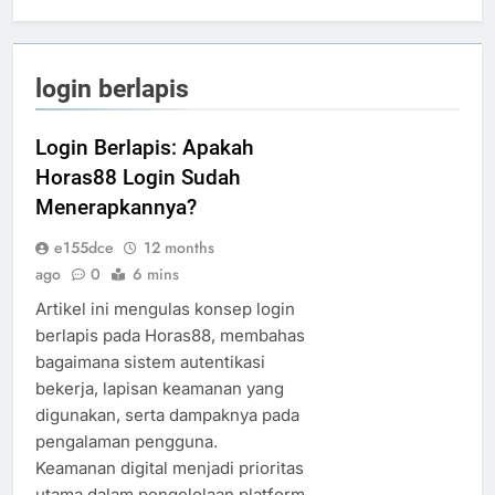
login berlapis
Login Berlapis: Apakah
Horas88 Login Sudah
Menerapkannya?
e155dce
12 months
ago
0
6 mins
Artikel ini mengulas konsep login
berlapis pada Horas88, membahas
bagaimana sistem autentikasi
bekerja, lapisan keamanan yang
digunakan, serta dampaknya pada
pengalaman pengguna.
Keamanan digital menjadi prioritas
utama dalam pengelolaan platform