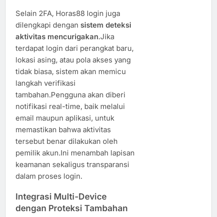
Selain 2FA, Horas88 login juga
dilengkapi dengan
sistem deteksi
aktivitas mencurigakan
.Jika
terdapat login dari perangkat baru,
lokasi asing, atau pola akses yang
tidak biasa, sistem akan memicu
langkah verifikasi
tambahan.Pengguna akan diberi
notifikasi real-time, baik melalui
email maupun aplikasi, untuk
memastikan bahwa aktivitas
tersebut benar dilakukan oleh
pemilik akun.Ini menambah lapisan
keamanan sekaligus transparansi
dalam proses login.
Integrasi Multi-Device
dengan Proteksi Tambahan