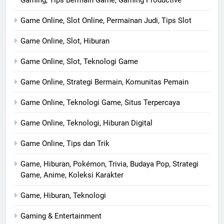
Game Online, Slot Online, Permainan Judi, Tips Slot
Game Online, Slot, Hiburan
Game Online, Slot, Teknologi Game
Game Online, Strategi Bermain, Komunitas Pemain
Game Online, Teknologi Game, Situs Terpercaya
Game Online, Teknologi, Hiburan Digital
Game Online, Tips dan Trik
Game, Hiburan, Pokémon, Trivia, Budaya Pop, Strategi
Game, Anime, Koleksi Karakter
Game, Hiburan, Teknologi
Gaming & Entertainment