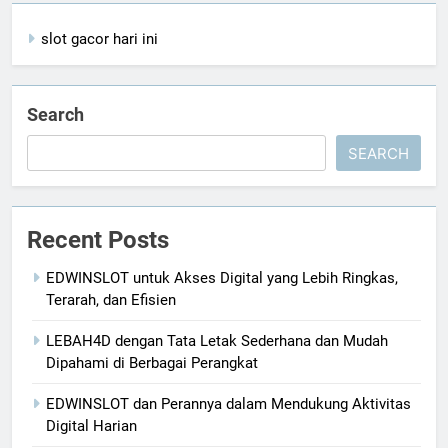
slot gacor hari ini
Search
SEARCH
Recent Posts
EDWINSLOT untuk Akses Digital yang Lebih Ringkas,
Terarah, dan Efisien
LEBAH4D dengan Tata Letak Sederhana dan Mudah
Dipahami di Berbagai Perangkat
EDWINSLOT dan Perannya dalam Mendukung Aktivitas
Digital Harian