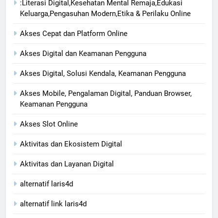
:Literasi Digital,Kesehatan Mental Remaja,Edukasi
Keluarga,Pengasuhan Modern,Etika & Perilaku Online
Akses Cepat dan Platform Online
Akses Digital dan Keamanan Pengguna
Akses Digital, Solusi Kendala, Keamanan Pengguna
Akses Mobile, Pengalaman Digital, Panduan Browser,
Keamanan Pengguna
Akses Slot Online
Aktivitas dan Ekosistem Digital
Aktivitas dan Layanan Digital
alternatif laris4d
alternatif link laris4d