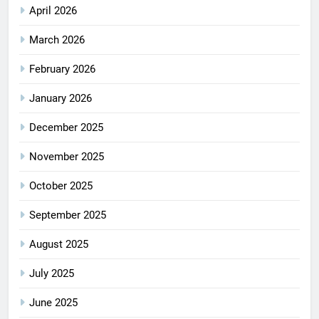
April 2026
March 2026
February 2026
January 2026
December 2025
November 2025
October 2025
September 2025
August 2025
July 2025
June 2025