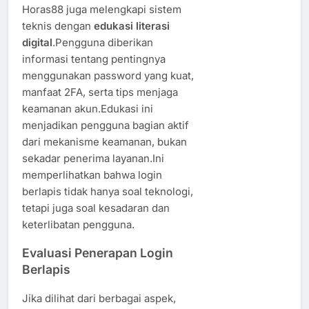
Horas88 juga melengkapi sistem
teknis dengan
edukasi literasi
digital
.Pengguna diberikan
informasi tentang pentingnya
menggunakan password yang kuat,
manfaat 2FA, serta tips menjaga
keamanan akun.Edukasi ini
menjadikan pengguna bagian aktif
dari mekanisme keamanan, bukan
sekadar penerima layanan.Ini
memperlihatkan bahwa login
berlapis tidak hanya soal teknologi,
tetapi juga soal kesadaran dan
keterlibatan pengguna.
Evaluasi Penerapan Login
Berlapis
Jika dilihat dari berbagai aspek,