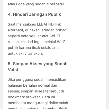
atau Edge yang sudah diperbarui.
4. Hindari Jaringan Publik
Saat mengakses LEBAH4D link
alternatif, gunakan jaringan pribadi
seperti data seluler atau Wi-Fi
rumah. Hindari login melalui Wi-Fi
publik karena tidak selalu aman
untuk aktivitas akun.
5. Simpan Akses yang Sudah
Valid
Jika pengguna sudah memastikan
halaman berjalan normal dan
sesuai, simpan akses tersebut di
bookmark browser. Cara ini
membantu mengurangi risiko salah
membuka tautan dari sumber tidak