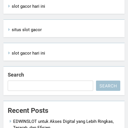
slot gacor hari ini
situs slot gacor
slot gacor hari ini
Search
SEARCH
Recent Posts
EDWINSLOT untuk Akses Digital yang Lebih Ringkas,
Terarah, dan Efisien