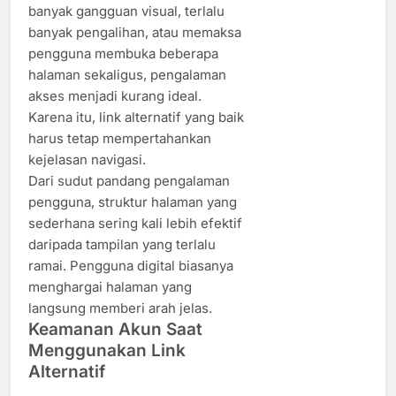
banyak gangguan visual, terlalu
banyak pengalihan, atau memaksa
pengguna membuka beberapa
halaman sekaligus, pengalaman
akses menjadi kurang ideal.
Karena itu, link alternatif yang baik
harus tetap mempertahankan
kejelasan navigasi.
Dari sudut pandang pengalaman
pengguna, struktur halaman yang
sederhana sering kali lebih efektif
daripada tampilan yang terlalu
ramai. Pengguna digital biasanya
menghargai halaman yang
langsung memberi arah jelas.
Keamanan Akun Saat
Menggunakan Link
Alternatif