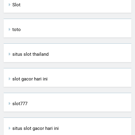
Slot
toto
situs slot thailand
slot gacor hari ini
slot777
situs slot gacor hari ini