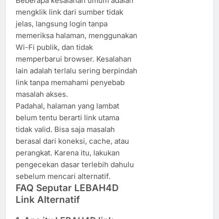
Beberapa kesalahan umum adalah
mengklik link dari sumber tidak
jelas, langsung login tanpa
memeriksa halaman, menggunakan
Wi-Fi publik, dan tidak
memperbarui browser. Kesalahan
lain adalah terlalu sering berpindah
link tanpa memahami penyebab
masalah akses.
Padahal, halaman yang lambat
belum tentu berarti link utama
tidak valid. Bisa saja masalah
berasal dari koneksi, cache, atau
perangkat. Karena itu, lakukan
pengecekan dasar terlebih dahulu
sebelum mencari alternatif.
FAQ Seputar LEBAH4D
Link Alternatif