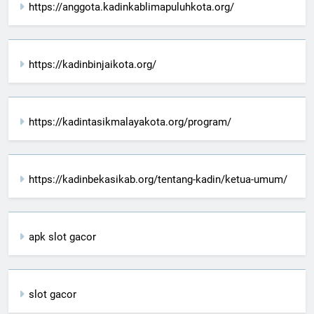
https://anggota.kadinkablimapuluhkota.org/
https://kadinbinjaikota.org/
https://kadintasikmalayakota.org/program/
https://kadinbekasikab.org/tentang-kadin/ketua-umum/
apk slot gacor
slot gacor