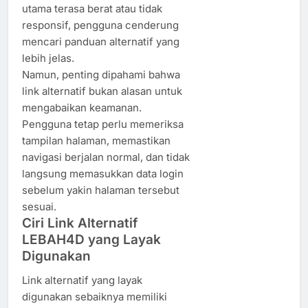
utama terasa berat atau tidak
responsif, pengguna cenderung
mencari panduan alternatif yang
lebih jelas.
Namun, penting dipahami bahwa
link alternatif bukan alasan untuk
mengabaikan keamanan.
Pengguna tetap perlu memeriksa
tampilan halaman, memastikan
navigasi berjalan normal, dan tidak
langsung memasukkan data login
sebelum yakin halaman tersebut
sesuai.
Ciri Link Alternatif
LEBAH4D yang Layak
Digunakan
Link alternatif yang layak
digunakan sebaiknya memiliki