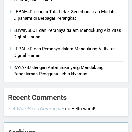
LEBAH4D dengan Tata Letak Sederhana dan Mudah
Dipahami di Berbagai Perangkat
EDWINSLOT dan Perannya dalam Mendukung Aktivitas
Digital Harian
LEBAH4D dan Perannya dalam Mendukung Aktivitas
Digital Harian
KAYA787 dengan Antarmuka yang Mendukung
Pengalaman Pengguna Lebih Nyaman
Recent Comments
A WordPress Commenter
on
Hello world!