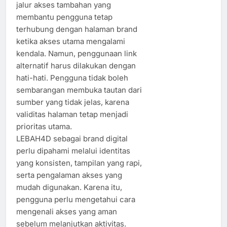
jalur akses tambahan yang
membantu pengguna tetap
terhubung dengan halaman brand
ketika akses utama mengalami
kendala. Namun, penggunaan link
alternatif harus dilakukan dengan
hati-hati. Pengguna tidak boleh
sembarangan membuka tautan dari
sumber yang tidak jelas, karena
validitas halaman tetap menjadi
prioritas utama.
LEBAH4D sebagai brand digital
perlu dipahami melalui identitas
yang konsisten, tampilan yang rapi,
serta pengalaman akses yang
mudah digunakan. Karena itu,
pengguna perlu mengetahui cara
mengenali akses yang aman
sebelum melanjutkan aktivitas.