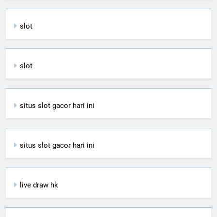
slot
slot
situs slot gacor hari ini
situs slot gacor hari ini
live draw hk