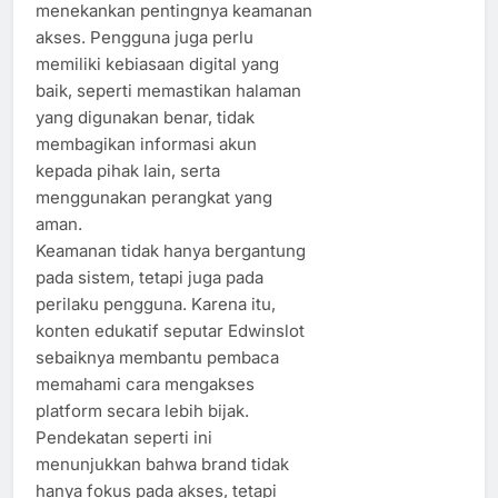
menekankan pentingnya keamanan
akses. Pengguna juga perlu
memiliki kebiasaan digital yang
baik, seperti memastikan halaman
yang digunakan benar, tidak
membagikan informasi akun
kepada pihak lain, serta
menggunakan perangkat yang
aman.
Keamanan tidak hanya bergantung
pada sistem, tetapi juga pada
perilaku pengguna. Karena itu,
konten edukatif seputar Edwinslot
sebaiknya membantu pembaca
memahami cara mengakses
platform secara lebih bijak.
Pendekatan seperti ini
menunjukkan bahwa brand tidak
hanya fokus pada akses, tetapi