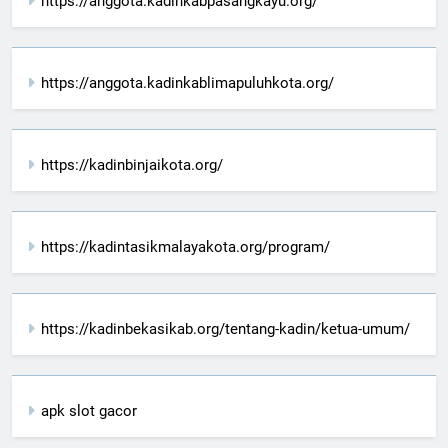
https://anggota.kadinkabpasangkayu.org/
https://anggota.kadinkablimapuluhkota.org/
https://kadinbinjaikota.org/
https://kadintasikmalayakota.org/program/
https://kadinbekasikab.org/tentang-kadin/ketua-umum/
apk slot gacor