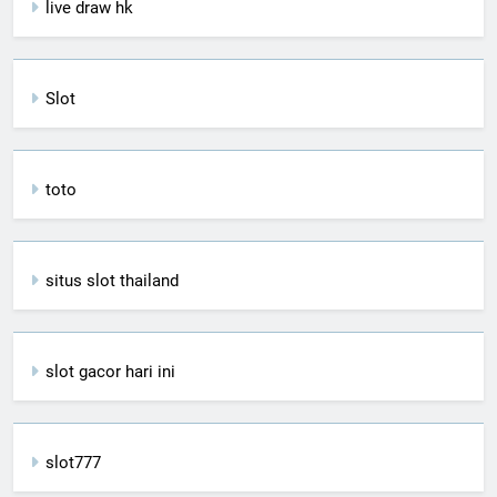
live draw hk
Slot
toto
situs slot thailand
slot gacor hari ini
slot777