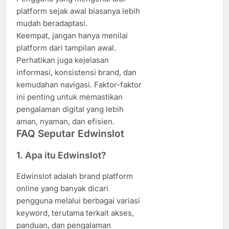
platform sejak awal biasanya lebih
mudah beradaptasi.
Keempat, jangan hanya menilai
platform dari tampilan awal.
Perhatikan juga kejelasan
informasi, konsistensi brand, dan
kemudahan navigasi. Faktor-faktor
ini penting untuk memastikan
pengalaman digital yang lebih
aman, nyaman, dan efisien.
FAQ Seputar Edwinslot
1. Apa itu Edwinslot?
Edwinslot adalah brand platform
online yang banyak dicari
pengguna melalui berbagai variasi
keyword, terutama terkait akses,
panduan, dan pengalaman