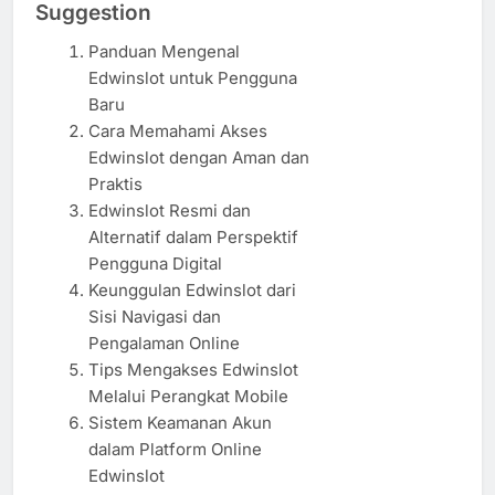
Suggestion
Panduan Mengenal
Edwinslot untuk Pengguna
Baru
Cara Memahami Akses
Edwinslot dengan Aman dan
Praktis
Edwinslot Resmi dan
Alternatif dalam Perspektif
Pengguna Digital
Keunggulan Edwinslot dari
Sisi Navigasi dan
Pengalaman Online
Tips Mengakses Edwinslot
Melalui Perangkat Mobile
Sistem Keamanan Akun
dalam Platform Online
Edwinslot