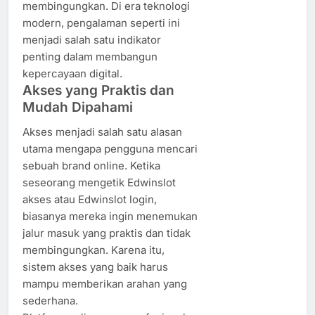
membingungkan. Di era teknologi
modern, pengalaman seperti ini
menjadi salah satu indikator
penting dalam membangun
kepercayaan digital.
Akses yang Praktis dan
Mudah Dipahami
Akses menjadi salah satu alasan
utama mengapa pengguna mencari
sebuah brand online. Ketika
seseorang mengetik Edwinslot
akses atau Edwinslot login,
biasanya mereka ingin menemukan
jalur masuk yang praktis dan tidak
membingungkan. Karena itu,
sistem akses yang baik harus
mampu memberikan arahan yang
sederhana.