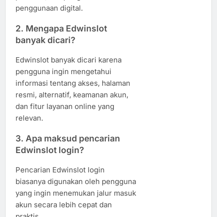
penggunaan digital.
2. Mengapa Edwinslot
banyak dicari?
Edwinslot banyak dicari karena
pengguna ingin mengetahui
informasi tentang akses, halaman
resmi, alternatif, keamanan akun,
dan fitur layanan online yang
relevan.
3. Apa maksud pencarian
Edwinslot login?
Pencarian Edwinslot login
biasanya digunakan oleh pengguna
yang ingin menemukan jalur masuk
akun secara lebih cepat dan
praktis.