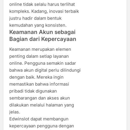
online tidak selalu harus terlihat
kompleks. Kadang, inovasi terbaik
justru hadir dalam bentuk
kemudahan yang konsisten.
Keamanan Akun sebagai
Bagian dari Kepercayaan
Keamanan merupakan elemen
penting dalam setiap layanan
online. Pengguna semakin sadar
bahwa akun digital perlu dilindungi
dengan baik. Mereka ingin
memastikan bahwa informasi
pribadi tidak digunakan
sembarangan dan akses akun
dilakukan melalui halaman yang
jelas.
Edwinslot dapat membangun
kepercayaan pengguna dengan