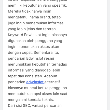
memiliki kebutuhan yang spesifik.
Mereka tidak hanya ingin
mengetahui nama brand, tetapi
juga ingin menemukan informasi
yang lebih jelas dan terarah.
Keyword Edwinslot login biasanya
digunakan oleh pengguna yang
ingin menemukan akses akun
dengan cepat. Sementara itu,
pencarian Edwinslot resmi
menunjukkan kebutuhan terhadap
informasi yang dianggap lebih
tepat dan konsisten. Adapun
pencarian
edwinslot
alternatif
biasanya muncul ketika pengguna
membutuhkan opsi akses lain saat
mengalami kendala teknis.
Dari sisi SEO, variasi pencarian