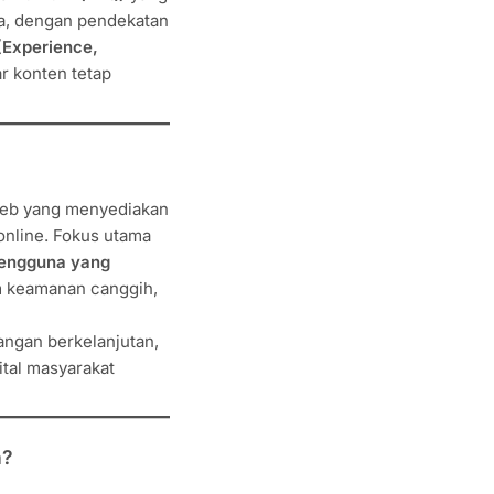
a, dengan pendekatan
(Experience,
r konten tetap
 web yang menyediakan
 online. Fokus utama
engguna yang
em keamanan canggih,
ngan berkelanjutan,
tal masyarakat
n?