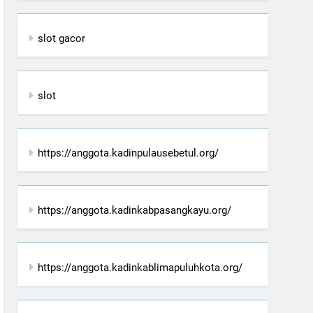
slot gacor
slot
https://anggota.kadinpulausebetul.org/
https://anggota.kadinkabpasangkayu.org/
https://anggota.kadinkablimapuluhkota.org/