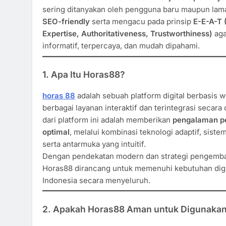
sering ditanyakan oleh pengguna baru maupun lam
SEO-friendly
serta mengacu pada prinsip
E-E-A-T 
Expertise, Authoritativeness, Trustworthiness)
aga
informatif, terpercaya, dan mudah dipahami.
1. Apa Itu Horas88?
horas 88
adalah sebuah platform digital berbasis
berbagai layanan interaktif dan terintegrasi secara
dari platform ini adalah memberikan
pengalaman p
optimal
, melalui kombinasi teknologi adaptif, sist
serta antarmuka yang intuitif.
Dengan pendekatan modern dan strategi pengemba
Horas88 dirancang untuk memenuhi kebutuhan digi
Indonesia secara menyeluruh.
2. Apakah Horas88 Aman untuk Digunaka