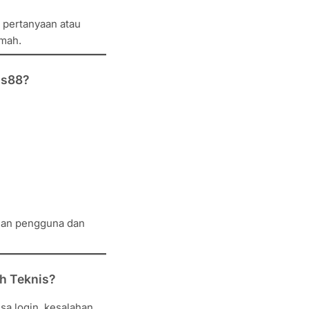
 pertanyaan atau
amah.
as88?
han pengguna dan
h Teknis?
sa login, kesalahan