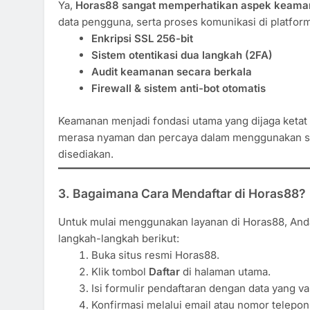
Ya,
Horas88 sangat memperhatikan aspek keama
data pengguna, serta proses komunikasi di platform 
Enkripsi SSL 256-bit
Sistem otentikasi dua langkah (2FA)
Audit keamanan secara berkala
Firewall & sistem anti-bot otomatis
Keamanan menjadi fondasi utama yang dijaga ketat
merasa nyaman dan percaya dalam menggunakan s
disediakan.
3. Bagaimana Cara Mendaftar di Horas88?
Untuk mulai menggunakan layanan di Horas88, And
langkah-langkah berikut:
Buka situs resmi Horas88.
Klik tombol
Daftar
di halaman utama.
Isi formulir pendaftaran dengan data yang val
Konfirmasi melalui email atau nomor telepon