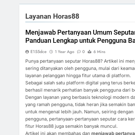
Layanan Horas88
Menjawab Pertanyaan Umum Seputar
Panduan Lengkap untuk Pengguna B
E155dce
1 Year Ago
0
6 Mins
Punya pertanyaan seputar Horas88? Artikel ini me
sering ditanyakan oleh pengguna, mulai dari keaman
layanan pelanggan hingga fitur utama di platform.
Sebagai salah satu platform digital yang terus be
berhasil menarik perhatian banyak pengguna dari b
Dengan layanan yang berbasis teknologi modern da
yang ramah pengguna, tidak heran jika semakin ban
untuk mengenal lebih jauh. Namun, seiring denga
pengguna, pertanyaan-pertanyaan seputar cara ker
fitur Horas88 juga semakin banyak muncul.
Artikel ini akan membahas dan
menjawab pertany