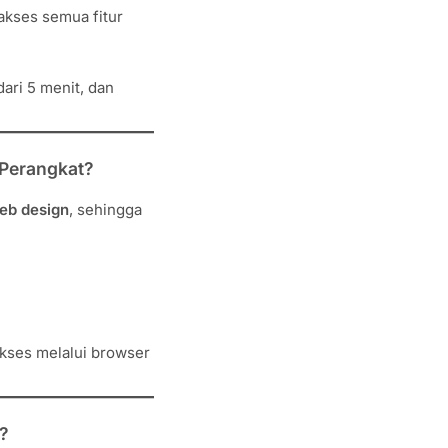
akses semua fitur
ari 5 menit, dan
 Perangkat?
eb design
, sehingga
kses melalui browser
?