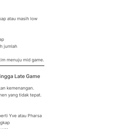
kap atau masih low
ap
h jumlah
tim menuju mid game.
hingga Late Game
ukan kemenangan.
n yang tidak tepat.
erti Yve atau Pharsa
ngkap