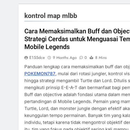
kontrol map mlbb
Cara Memaksimalkan Buff dan Object
Strategi Cerdas untuk Menguasai T
Mobile Legends
E155dce
9 Months Ago
0
8 Mins
Panduan lengkap cara memaksimalkan buff dan obj
POKEMON787
, mulai dari rotasi jungler, kontrol v
hingga strategi mengambil Turtle dan Lord. Ditulis
mengikuti prinsip E-E-A-T dan bermanfaat bagi pem
Buff dan objective adalah fondasi utama dalam m
pertandingan di Mobile Legends. Pemain yang mam
Turtle, Lord, dan monster jungle dengan efektif aka
keunggulan tempo permainan. Banyak tim yang kala
individu, tetapi karena tidak mengontrol objektif d
itu, tim yang fokus pada objektif sering kali mam