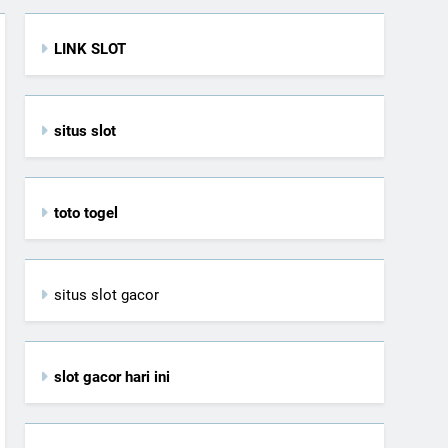
LINK SLOT
situs slot
toto togel
situs slot gacor
slot gacor hari ini