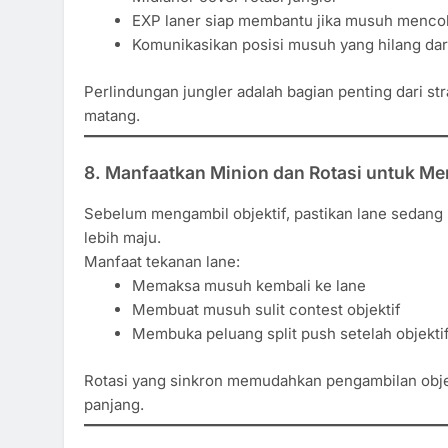
EXP laner siap membantu jika musuh menco
Komunikasikan posisi musuh yang hilang dar
Perlindungan jungler adalah bagian penting dari str
matang.
8. Manfaatkan Minion dan Rotasi untuk Me
Sebelum mengambil objektif, pastikan lane sedang
lebih maju.
Manfaat tekanan lane:
Memaksa musuh kembali ke lane
Membuat musuh sulit contest objektif
Membuka peluang split push setelah objekti
Rotasi yang sinkron memudahkan pengambilan obje
panjang.