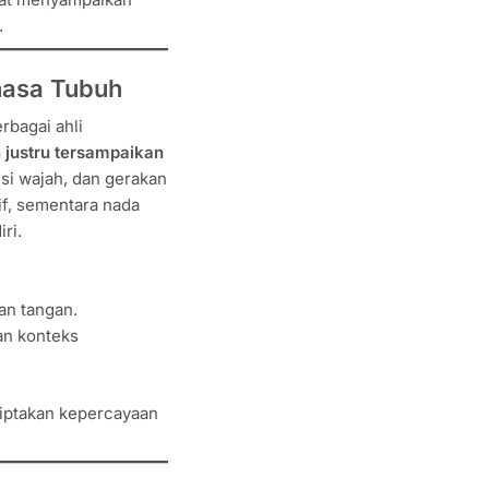
.
hasa Tubuh
rbagai ahli
n justru tersampaikan
esi wajah, dan gerakan
if, sementara nada
ri.
an tangan.
an konteks
iptakan kepercayaan