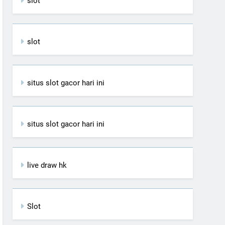
slot
slot
situs slot gacor hari ini
situs slot gacor hari ini
live draw hk
Slot