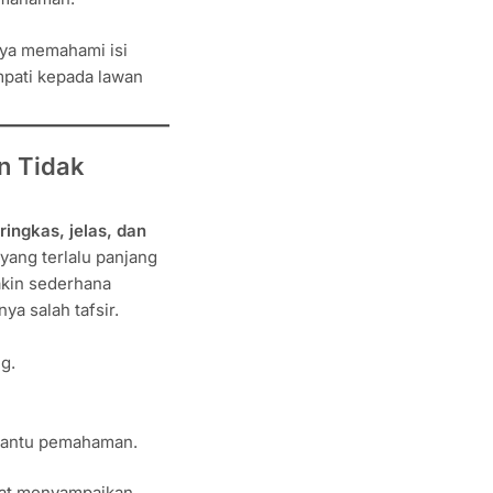
nya memahami isi
mpati kepada lawan
n Tidak
ringkas, jelas, dan
yang terlalu panjang
akin sederhana
ya salah tafsir.
g.
mbantu pemahaman.
apat menyampaikan