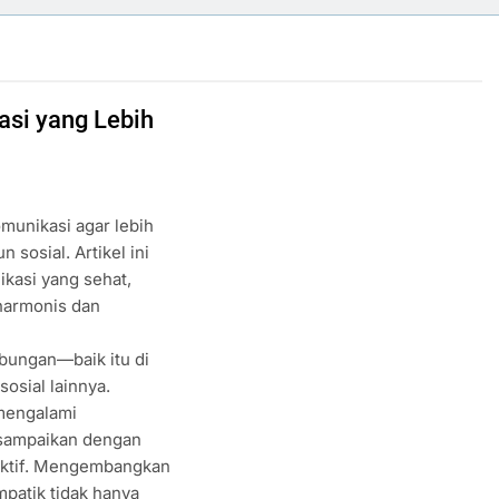
asi yang Lebih
omunikasi agar lebih
 sosial. Artikel ini
kasi yang sehat,
harmonis dan
bungan—baik itu di
osial lainnya.
 mengalami
ersampaikan dengan
fektif. Mengembangkan
mpatik tidak hanya