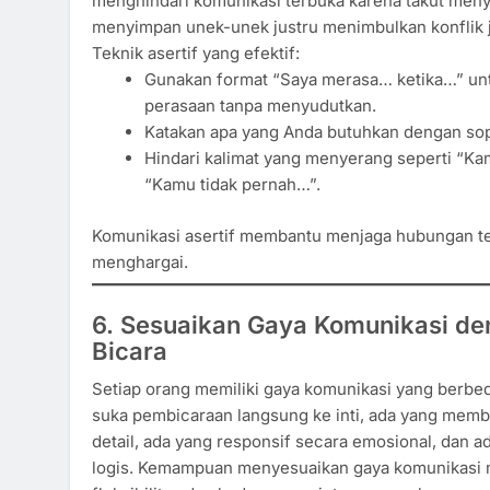
menghindari komunikasi terbuka karena takut men
menyimpan unek-unek justru menimbulkan konflik 
Teknik asertif yang efektif:
Gunakan format “Saya merasa… ketika…” u
perasaan tanpa menyudutkan.
Katakan apa yang Anda butuhkan dengan sopa
Hindari kalimat yang menyerang seperti “Ka
“Kamu tidak pernah…”.
Komunikasi asertif membantu menjaga hubungan tet
menghargai.
6. Sesuaikan Gaya Komunikasi d
Bicara
Setiap orang memiliki gaya komunikasi yang berbed
suka pembicaraan langsung ke inti, ada yang mem
detail, ada yang responsif secara emosional, dan ad
logis. Kemampuan menyesuaikan gaya komunikasi