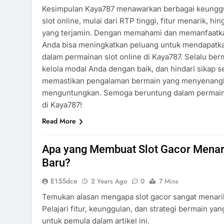
Kesimpulan Kaya787 menawarkan berbagai keungg
slot online, mulai dari RTP tinggi, fitur menarik, h
yang terjamin. Dengan memahami dan memanfaatka
Anda bisa meningkatkan peluang untuk mendapat
dalam permainan slot online di Kaya787. Selalu ber
kelola modal Anda dengan baik, dan hindari sikap s
memastikan pengalaman bermain yang menyenang
menguntungkan. Semoga beruntung dalam permaina
di Kaya787!
Read More
Apa yang Membuat Slot Gacor Menar
Baru?
E155dce
2 Years Ago
0
7 Mins
Temukan alasan mengapa slot gacor sangat menarik
Pelajari fitur, keunggulan, dan strategi bermain y
untuk pemula dalam artikel ini.