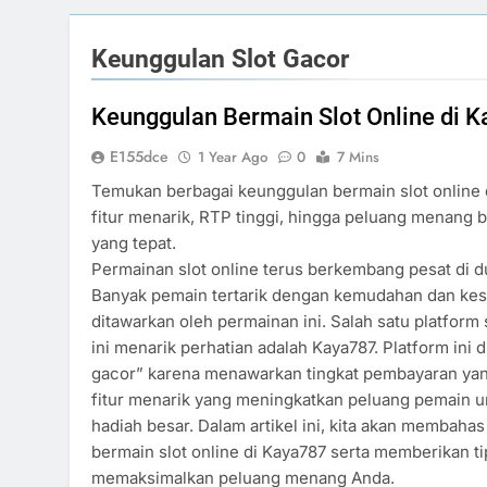
Keunggulan Slot Gacor
Keunggulan Bermain Slot Online di 
E155dce
1 Year Ago
0
7 Mins
Temukan berbagai keunggulan bermain slot online d
fitur menarik, RTP tinggi, hingga peluang menang 
yang tepat.
Permainan slot online terus berkembang pesat di dun
Banyak pemain tertarik dengan kemudahan dan ke
ditawarkan oleh permainan ini. Salah satu platform 
ini menarik perhatian adalah Kaya787. Platform ini d
gacor” karena menawarkan tingkat pembayaran yang
fitur menarik yang meningkatkan peluang pemain
hadiah besar. Dalam artikel ini, kita akan membaha
bermain slot online di Kaya787 serta memberikan ti
memaksimalkan peluang menang Anda.