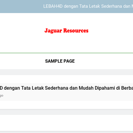
LEBAH4D dengan Tata Letak Sederhana dan M
EDWINSLOT dan Perannya dala
LEBAH4D dan Perannya dala
uar Resources
EDWINSLOT untuk Akses Digital yan
sources Menyediakan Solusi Konsultasi Energi Dan Sumber Day
LEBAH4D dengan Tata Letak Sederhana dan M
SAMPLE PAGE
EDWINSLOT dan Perannya dala
LEBAH4D dan Perannya dala
a Letak Sederhana dan Mudah Dipahami di Berbagai Perangk