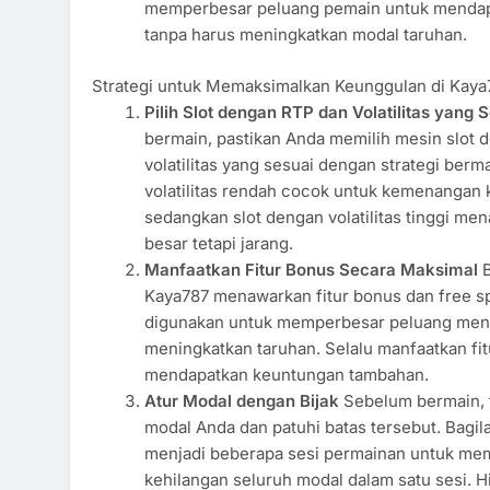
memperbesar peluang pemain untuk menda
tanpa harus meningkatkan modal taruhan.
Strategi untuk Memaksimalkan Keunggulan di Kaya
Pilih Slot dengan RTP dan Volatilitas yang 
bermain, pastikan Anda memilih mesin slot 
volatilitas yang sesuai dengan strategi berm
volatilitas rendah cocok untuk kemenangan ke
sedangkan slot dengan volatilitas tinggi 
besar tetapi jarang.
Manfaatkan Fitur Bonus Secara Maksimal
B
Kaya787 menawarkan fitur bonus dan free sp
digunakan untuk memperbesar peluang men
meningkatkan taruhan. Selalu manfaatkan fitu
mendapatkan keuntungan tambahan.
Atur Modal dengan Bijak
Sebelum bermain, 
modal Anda dan patuhi batas tersebut. Bagi
menjadi beberapa sesi permainan untuk mem
kehilangan seluruh modal dalam satu sesi. 