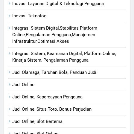
Inovasi Layanan Digital & Teknologi Pengguna
Inovasi Teknologi
Integrasi Sistem Digital,Stabilitas Platform
Online,Pengalaman Pengguna,Manajemen
Infrastruktur,Optimasi Akses
Integrasi Sistem, Keamanan Digital, Platform Online,
Kinerja Sistem, Pengalaman Pengguna
Judi Olahraga, Taruhan Bola, Panduan Judi
Judi Online
Judi Online, Kepercayaan Pengguna
Judi Online, Situs Toto, Bonus Perjudian
Judi Online, Slot Bertema
Judi Online, Slot Online