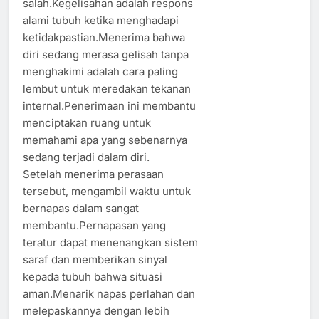
salah.Kegelisahan adalah respons
alami tubuh ketika menghadapi
ketidakpastian.Menerima bahwa
diri sedang merasa gelisah tanpa
menghakimi adalah cara paling
lembut untuk meredakan tekanan
internal.Penerimaan ini membantu
menciptakan ruang untuk
memahami apa yang sebenarnya
sedang terjadi dalam diri.
Setelah menerima perasaan
tersebut, mengambil waktu untuk
bernapas dalam sangat
membantu.Pernapasan yang
teratur dapat menenangkan sistem
saraf dan memberikan sinyal
kepada tubuh bahwa situasi
aman.Menarik napas perlahan dan
melepaskannya dengan lebih