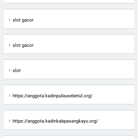
slot gacor
slot gacor
slot
https://anggota.kadinpulausebetul.org/
https://anggota.kadinkabpasangkayu.org/