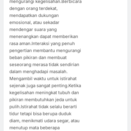
mengurangi kegelisahan.Berbicara
dengan orang terdekat,
mendapatkan dukungan
emosional, atau sekadar
mendengar suara yang
menenangkan dapat memberikan
rasa aman.Interaksi yang penuh
pengertian membantu mengurangi
beban pikiran dan membuat
seseorang merasa tidak sendirian
dalam menghadapi masalah.
Mengambil waktu untuk istirahat
sejenak juga sangat penting.Ketika
kegelisahan meningkat tubuh dan
pikiran membutuhkan jeda untuk
pulih.Istirahat tidak selalu berarti
tidur tetapi bisa berupa duduk
diam, menikmati udara segar, atau
menutup mata beberapa