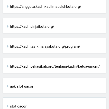
https://anggota.kadinkablimapuluhkota.org/
https://kadinbinjaikota.org/
https://kadintasikmalayakota.org/program/
https://kadinbekasikab.org/tentang-kadin/ketua-umum/
apk slot gacor
slot gacor