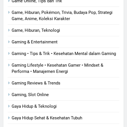
Game Online, Tips dan Trik
Game, Hiburan, Pokémon, Trivia, Budaya Pop, Strategi
Game, Anime, Koleksi Karakter
Game, Hiburan, Teknologi
Gaming & Entertainment
Gaming • Tips & Trik • Kesehatan Mental dalam Gaming
Gaming Lifestyle • Kesehatan Gamer • Mindset &
Performa • Manajemen Energi
Gaming Reviews & Trends
Gaming, Slot Online
Gaya Hidup & Teknologi
Gaya Hidup Sehat & Kesehatan Tubuh