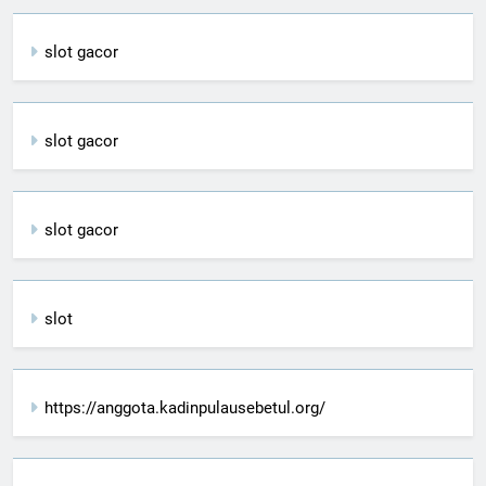
slot gacor
slot gacor
slot gacor
slot
https://anggota.kadinpulausebetul.org/