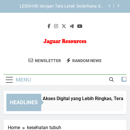
Skip
EDWINSLOT dan Perannya dalam Mendukung
to
Aktivitas Digital Harian
content
LEBAH4D dan Perannya dalam Mendukung
Aktivitas Digital Harian
EDWINSLOT untuk Akses Digital yang Lebih
Ringkas, Terarah, dan Efisien
LEBAH4D dengan Tata Letak Sederhana dan
Mudah Dipahami di Berbagai Perangkat
Jaguar
Jaguar Resources Menyediakan Solusi
EDWINSLOT dan Perannya dalam Mendukung
NEWSLETTER
RANDOM NEWS
Aktivitas Digital Harian
Resources
Konsultasi Energi Dan Sumber Daya
LEBAH4D dan Perannya dalam Mendukung
Yang Inovatif. Untuk Masa Depan Yang
Aktivitas Digital Harian
MENU
Berkelanjutan.
WINSLOT untuk Akses Digital yang Lebih Ringkas, Terarah, dan
HEADLINES
Weeks Ago
Home
kesehatan tubuh