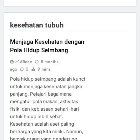
kesehatan tubuh
Menjaga Kesehatan dengan
Pola Hidup Seimbang
e155dce
8 months
ago
0
9 mins
Pola hidup seimbang adalah kunci
untuk menjaga kesehatan jangka
panjang. Pelajari bagaimana
mengatur pola makan, aktivitas
fisik, dan kebiasaan sehari-hari
untuk hidup lebih sehat.
Kesehatan adalah aset paling
berharga yang kita miliki. Namun,
banyak orang yang cenderung