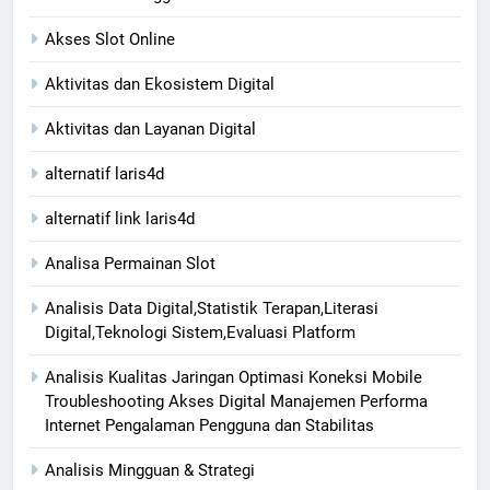
Akses Slot Online
Aktivitas dan Ekosistem Digital
Aktivitas dan Layanan Digital
alternatif laris4d
alternatif link laris4d
Analisa Permainan Slot
Analisis Data Digital,Statistik Terapan,Literasi
Digital,Teknologi Sistem,Evaluasi Platform
Analisis Kualitas Jaringan Optimasi Koneksi Mobile
Troubleshooting Akses Digital Manajemen Performa
Internet Pengalaman Pengguna dan Stabilitas
Analisis Mingguan & Strategi