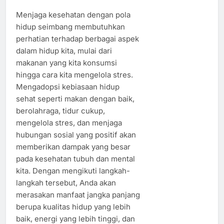
Menjaga kesehatan dengan pola
hidup seimbang membutuhkan
perhatian terhadap berbagai aspek
dalam hidup kita, mulai dari
makanan yang kita konsumsi
hingga cara kita mengelola stres.
Mengadopsi kebiasaan hidup
sehat seperti makan dengan baik,
berolahraga, tidur cukup,
mengelola stres, dan menjaga
hubungan sosial yang positif akan
memberikan dampak yang besar
pada kesehatan tubuh dan mental
kita. Dengan mengikuti langkah-
langkah tersebut, Anda akan
merasakan manfaat jangka panjang
berupa kualitas hidup yang lebih
baik, energi yang lebih tinggi, dan