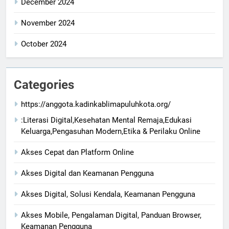
December 2024
November 2024
October 2024
Categories
https://anggota.kadinkablimapuluhkota.org/
:Literasi Digital,Kesehatan Mental Remaja,Edukasi
Keluarga,Pengasuhan Modern,Etika & Perilaku Online
Akses Cepat dan Platform Online
Akses Digital dan Keamanan Pengguna
Akses Digital, Solusi Kendala, Keamanan Pengguna
Akses Mobile, Pengalaman Digital, Panduan Browser,
Keamanan Pengguna