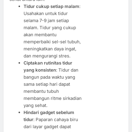
Tidur cukup setiap malam
:
Usahakan untuk tidur
selama 7-9 jam setiap
malam. Tidur yang cukup
akan membantu
memperbaiki sel-sel tubuh,
meningkatkan daya ingat,
dan mengurangi stres.
Ciptakan rutinitas tidur
yang konsisten
: Tidur dan
bangun pada waktu yang
sama setiap hari dapat
membantu tubuh
membangun ritme sirkadian
yang sehat.
Hindari gadget sebelum
tidur
: Paparan cahaya biru
dari layar gadget dapat