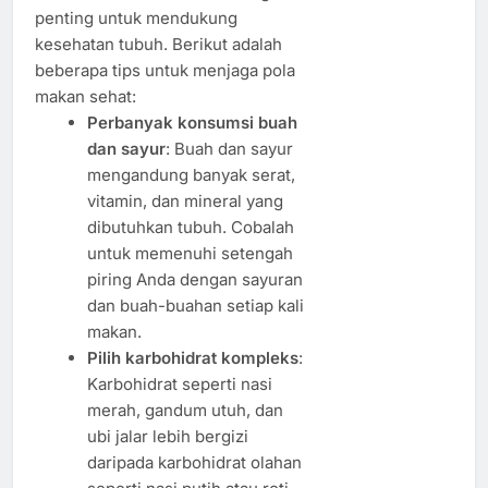
penting untuk mendukung
kesehatan tubuh. Berikut adalah
beberapa tips untuk menjaga pola
makan sehat:
Perbanyak konsumsi buah
dan sayur
: Buah dan sayur
mengandung banyak serat,
vitamin, dan mineral yang
dibutuhkan tubuh. Cobalah
untuk memenuhi setengah
piring Anda dengan sayuran
dan buah-buahan setiap kali
makan.
Pilih karbohidrat kompleks
:
Karbohidrat seperti nasi
merah, gandum utuh, dan
ubi jalar lebih bergizi
daripada karbohidrat olahan