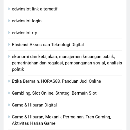
edwinslot link alternatif
edwinslot login
edwinslot rtp
Efisiensi Akses dan Teknologi Digital
ekonomi dan kebijakan, manajemen keuangan publik,
pemerintahan dan regulasi, pembangunan sosial, analisis
politik
Etika Bermain, HORAS88, Panduan Judi Online
Gambling, Slot Online, Strategi Bermain Slot
Game & Hiburan Digital
Game & Hiburan, Mekanik Permainan, Tren Gaming,
Aktivitas Harian Game