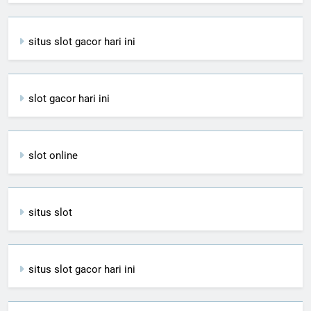
situs slot gacor hari ini
slot gacor hari ini
slot online
situs slot
situs slot gacor hari ini