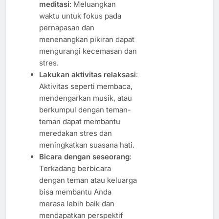
meditasi
: Meluangkan
waktu untuk fokus pada
pernapasan dan
menenangkan pikiran dapat
mengurangi kecemasan dan
stres.
Lakukan aktivitas relaksasi
:
Aktivitas seperti membaca,
mendengarkan musik, atau
berkumpul dengan teman-
teman dapat membantu
meredakan stres dan
meningkatkan suasana hati.
Bicara dengan seseorang
:
Terkadang berbicara
dengan teman atau keluarga
bisa membantu Anda
merasa lebih baik dan
mendapatkan perspektif