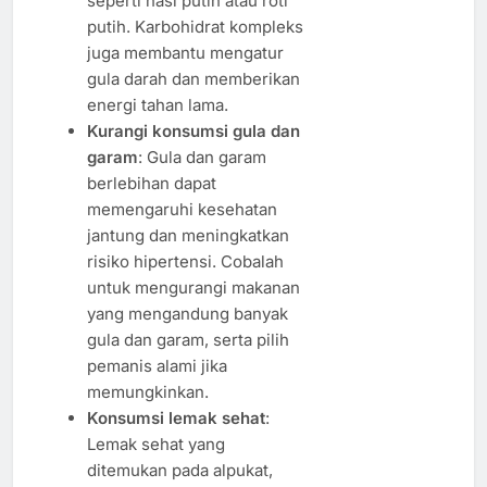
seperti nasi putih atau roti
putih. Karbohidrat kompleks
juga membantu mengatur
gula darah dan memberikan
energi tahan lama.
Kurangi konsumsi gula dan
garam
: Gula dan garam
berlebihan dapat
memengaruhi kesehatan
jantung dan meningkatkan
risiko hipertensi. Cobalah
untuk mengurangi makanan
yang mengandung banyak
gula dan garam, serta pilih
pemanis alami jika
memungkinkan.
Konsumsi lemak sehat
:
Lemak sehat yang
ditemukan pada alpukat,