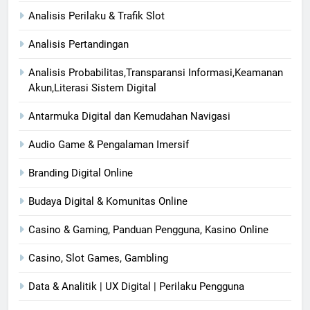
Analisis Perilaku & Trafik Slot
Analisis Pertandingan
Analisis Probabilitas,Transparansi Informasi,Keamanan
Akun,Literasi Sistem Digital
Antarmuka Digital dan Kemudahan Navigasi
Audio Game & Pengalaman Imersif
Branding Digital Online
Budaya Digital & Komunitas Online
Casino & Gaming, Panduan Pengguna, Kasino Online
Casino, Slot Games, Gambling
Data & Analitik | UX Digital | Perilaku Pengguna