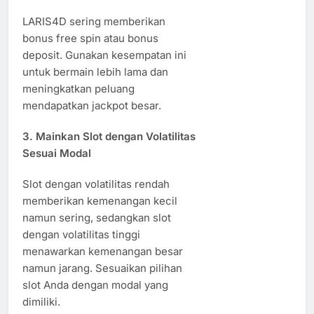
LARIS4D sering memberikan
bonus free spin atau bonus
deposit. Gunakan kesempatan ini
untuk bermain lebih lama dan
meningkatkan peluang
mendapatkan jackpot besar.
3.
Mainkan Slot dengan Volatilitas
Sesuai Modal
Slot dengan volatilitas rendah
memberikan kemenangan kecil
namun sering, sedangkan slot
dengan volatilitas tinggi
menawarkan kemenangan besar
namun jarang. Sesuaikan pilihan
slot Anda dengan modal yang
dimiliki.