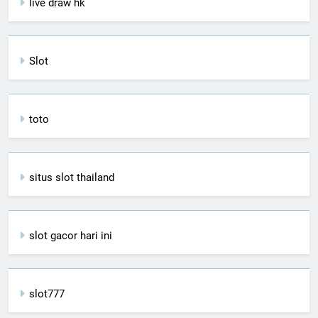
live draw hk
Slot
toto
situs slot thailand
slot gacor hari ini
slot777