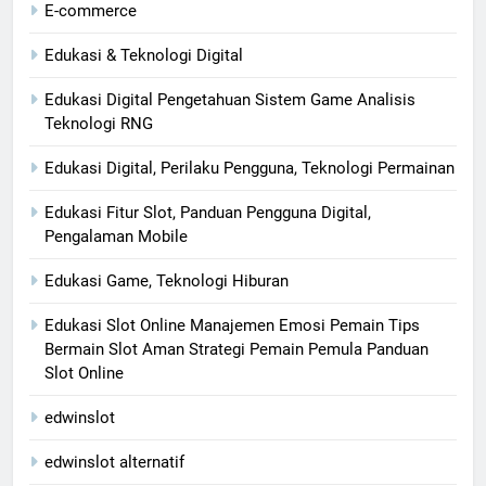
E-commerce
Edukasi & Teknologi Digital
Edukasi Digital Pengetahuan Sistem Game Analisis
Teknologi RNG
Edukasi Digital, Perilaku Pengguna, Teknologi Permainan
Edukasi Fitur Slot, Panduan Pengguna Digital,
Pengalaman Mobile
Edukasi Game, Teknologi Hiburan
Edukasi Slot Online Manajemen Emosi Pemain Tips
Bermain Slot Aman Strategi Pemain Pemula Panduan
Slot Online
edwinslot
edwinslot alternatif