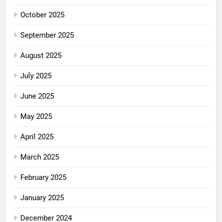
October 2025
September 2025
August 2025
July 2025
June 2025
May 2025
April 2025
March 2025
February 2025
January 2025
December 2024