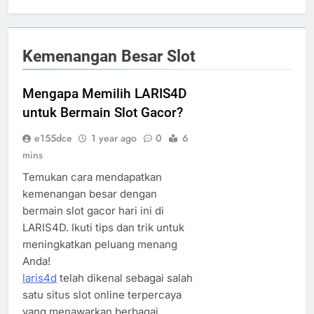
Kemenangan Besar Slot
Mengapa Memilih LARIS4D
untuk Bermain Slot Gacor?
e155dce
1 year ago
0
6
mins
Temukan cara mendapatkan
kemenangan besar dengan
bermain slot gacor hari ini di
LARIS4D. Ikuti tips dan trik untuk
meningkatkan peluang menang
Anda!
laris4d
telah dikenal sebagai salah
satu situs slot online terpercaya
yang menawarkan berbagai