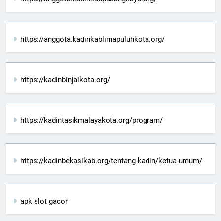
https://anggota.kadinkablimapuluhkota.org/
https://kadinbinjaikota.org/
https://kadintasikmalayakota.org/program/
https://kadinbekasikab.org/tentang-kadin/ketua-umum/
apk slot gacor