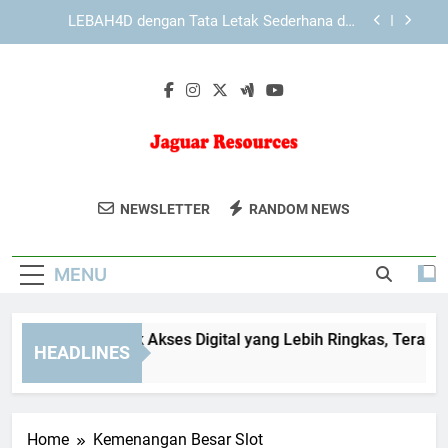
Skip
EDWINSLOT dan Perannya dalam Mendukung
to
Aktivitas Digital Harian
content
LEBAH4D dan Perannya dalam Mendukung
Aktivitas Digital Harian
EDWINSLOT untuk Akses Digital yang Lebih
Ringkas, Terarah, dan Efisien
LEBAH4D dengan Tata Letak Sederhana dan
Mudah Dipahami di Berbagai Perangkat
Jaguar
Jaguar Resources Menyediakan Solusi
EDWINSLOT dan Perannya dalam Mendukung
NEWSLETTER
RANDOM NEWS
Aktivitas Digital Harian
Resources
Konsultasi Energi Dan Sumber Daya
LEBAH4D dan Perannya dalam Mendukung
Yang Inovatif. Untuk Masa Depan Yang
Aktivitas Digital Harian
MENU
Berkelanjutan.
WINSLOT untuk Akses Digital yang Lebih Ringkas, Terarah, dan
HEADLINES
Week Ago
Home
Kemenangan Besar Slot