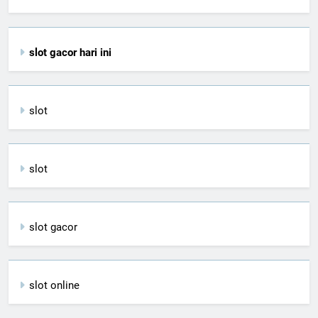
slot gacor hari ini
slot
slot
slot gacor
slot online