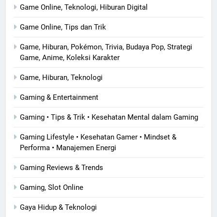
Game Online, Teknologi, Hiburan Digital
Game Online, Tips dan Trik
Game, Hiburan, Pokémon, Trivia, Budaya Pop, Strategi
Game, Anime, Koleksi Karakter
Game, Hiburan, Teknologi
Gaming & Entertainment
Gaming • Tips & Trik • Kesehatan Mental dalam Gaming
Gaming Lifestyle • Kesehatan Gamer • Mindset &
Performa • Manajemen Energi
Gaming Reviews & Trends
Gaming, Slot Online
Gaya Hidup & Teknologi