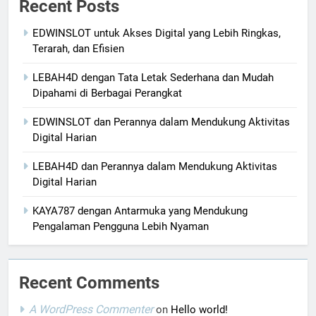
Recent Posts
EDWINSLOT untuk Akses Digital yang Lebih Ringkas,
Terarah, dan Efisien
LEBAH4D dengan Tata Letak Sederhana dan Mudah
Dipahami di Berbagai Perangkat
EDWINSLOT dan Perannya dalam Mendukung Aktivitas
Digital Harian
LEBAH4D dan Perannya dalam Mendukung Aktivitas
Digital Harian
KAYA787 dengan Antarmuka yang Mendukung
Pengalaman Pengguna Lebih Nyaman
Recent Comments
A WordPress Commenter
on
Hello world!