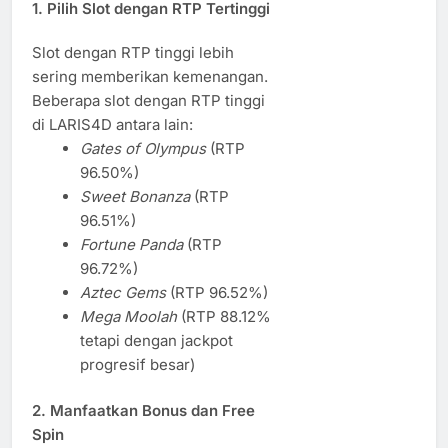
1.
Pilih Slot dengan RTP Tertinggi
Slot dengan RTP tinggi lebih
sering memberikan kemenangan.
Beberapa slot dengan RTP tinggi
di LARIS4D antara lain:
Gates of Olympus
(RTP
96.50%)
Sweet Bonanza
(RTP
96.51%)
Fortune Panda
(RTP
96.72%)
Aztec Gems
(RTP 96.52%)
Mega Moolah
(RTP 88.12%
tetapi dengan jackpot
progresif besar)
2.
Manfaatkan Bonus dan Free
Spin