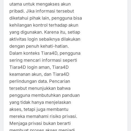
utama untuk mengakses akun
pribadi. Jika informasi tersebut
diketahui pihak lain, pengguna bisa
kehilangan kontrol terhadap akun
yang digunakan. Karena itu, setiap
aktivitas login sebaiknya dilakukan
dengan penuh kehati-hatian.
Dalam konteks Tiara4D, pengguna
sering mencari informasi seperti
Tiara4D login aman, Tiara4D
keamanan akun, dan Tiara4D
perlindungan data. Pencarian
tersebut menunjukkan bahwa
pengguna membutuhkan panduan
yang tidak hanya menjelaskan
akses, tetapi juga membantu
mereka memahami risiko privasi.
Menjaga privasi bukan berarti
membuat proses akses menjadi