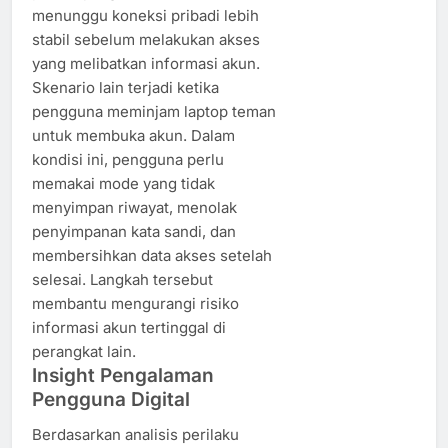
menunggu koneksi pribadi lebih
stabil sebelum melakukan akses
yang melibatkan informasi akun.
Skenario lain terjadi ketika
pengguna meminjam laptop teman
untuk membuka akun. Dalam
kondisi ini, pengguna perlu
memakai mode yang tidak
menyimpan riwayat, menolak
penyimpanan kata sandi, dan
membersihkan data akses setelah
selesai. Langkah tersebut
membantu mengurangi risiko
informasi akun tertinggal di
perangkat lain.
Insight Pengalaman
Pengguna Digital
Berdasarkan analisis perilaku