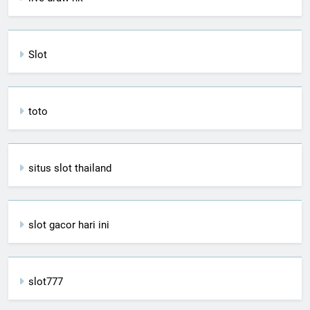
Slot
toto
situs slot thailand
slot gacor hari ini
slot777