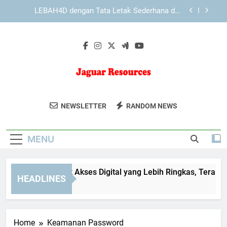
Skip
EDWINSLOT dan Perannya dalam Mendukung
to
Aktivitas Digital Harian
content
LEBAH4D dan Perannya dalam Mendukung
Aktivitas Digital Harian
EDWINSLOT untuk Akses Digital yang Lebih
Ringkas, Terarah, dan Efisien
LEBAH4D dengan Tata Letak Sederhana dan
Mudah Dipahami di Berbagai Perangkat
Jaguar
Jaguar Resources Menyediakan Solusi
EDWINSLOT dan Perannya dalam Mendukung
NEWSLETTER
RANDOM NEWS
Aktivitas Digital Harian
Resources
Konsultasi Energi Dan Sumber Daya
LEBAH4D dan Perannya dalam Mendukung
Yang Inovatif. Untuk Masa Depan Yang
Aktivitas Digital Harian
MENU
Berkelanjutan.
WINSLOT untuk Akses Digital yang Lebih Ringkas, Terarah, dan
HEADLINES
Weeks Ago
Home
Keamanan Password