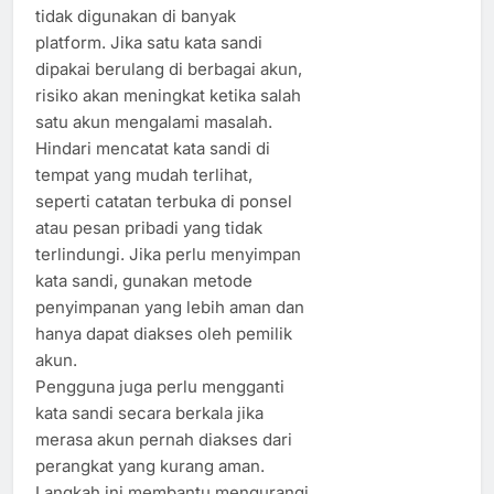
tidak digunakan di banyak
platform. Jika satu kata sandi
dipakai berulang di berbagai akun,
risiko akan meningkat ketika salah
satu akun mengalami masalah.
Hindari mencatat kata sandi di
tempat yang mudah terlihat,
seperti catatan terbuka di ponsel
atau pesan pribadi yang tidak
terlindungi. Jika perlu menyimpan
kata sandi, gunakan metode
penyimpanan yang lebih aman dan
hanya dapat diakses oleh pemilik
akun.
Pengguna juga perlu mengganti
kata sandi secara berkala jika
merasa akun pernah diakses dari
perangkat yang kurang aman.
Langkah ini membantu mengurangi