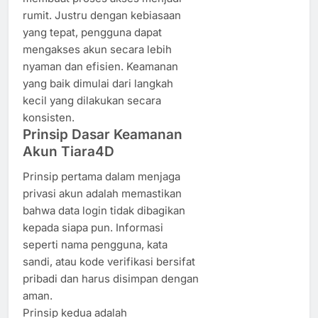
rumit. Justru dengan kebiasaan
yang tepat, pengguna dapat
mengakses akun secara lebih
nyaman dan efisien. Keamanan
yang baik dimulai dari langkah
kecil yang dilakukan secara
konsisten.
Prinsip Dasar Keamanan
Akun Tiara4D
Prinsip pertama dalam menjaga
privasi akun adalah memastikan
bahwa data login tidak dibagikan
kepada siapa pun. Informasi
seperti nama pengguna, kata
sandi, atau kode verifikasi bersifat
pribadi dan harus disimpan dengan
aman.
Prinsip kedua adalah