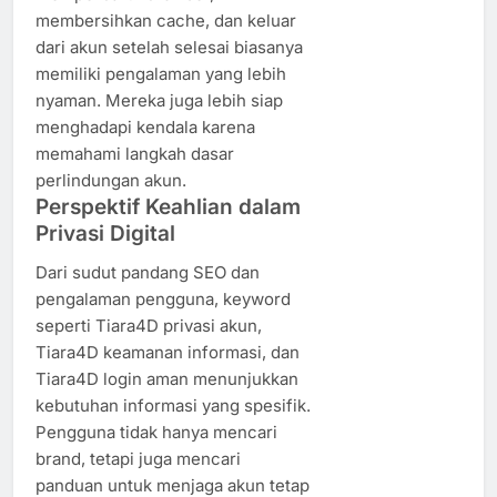
membersihkan cache, dan keluar
dari akun setelah selesai biasanya
memiliki pengalaman yang lebih
nyaman. Mereka juga lebih siap
menghadapi kendala karena
memahami langkah dasar
perlindungan akun.
Perspektif Keahlian dalam
Privasi Digital
Dari sudut pandang SEO dan
pengalaman pengguna, keyword
seperti Tiara4D privasi akun,
Tiara4D keamanan informasi, dan
Tiara4D login aman menunjukkan
kebutuhan informasi yang spesifik.
Pengguna tidak hanya mencari
brand, tetapi juga mencari
panduan untuk menjaga akun tetap