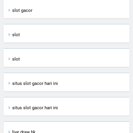
slot gacor
slot
slot
situs slot gacor hari ini
situs slot gacor hari ini
live draw hk