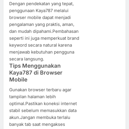
Dengan pendekatan yang tepat,
penggunaan Kaya787 melalui
browser mobile dapat menjadi
pengalaman yang praktis, aman,
dan mudah dipahami.Pembahasan
seperti ini juga memperkuat brand
keyword secara natural karena
menjawab kebutuhan pengguna
secara langsung.
Tips Menggunakan
Kaya787 di Browser
Mobile
Gunakan browser terbaru agar
tampilan halaman lebih
optimal.Pastikan koneksi internet
stabil sebelum memasukkan data
akun.Jangan membuka terlalu
banyak tab saat mengakses