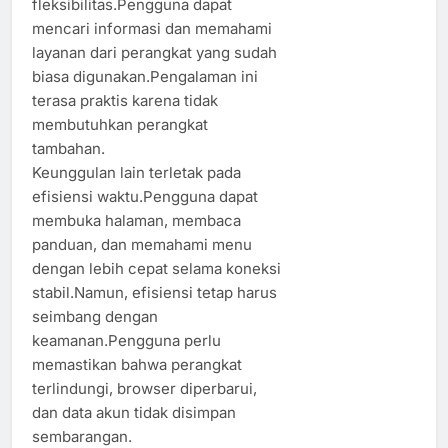
fleksibilitas.Pengguna dapat
mencari informasi dan memahami
layanan dari perangkat yang sudah
biasa digunakan.Pengalaman ini
terasa praktis karena tidak
membutuhkan perangkat
tambahan.
Keunggulan lain terletak pada
efisiensi waktu.Pengguna dapat
membuka halaman, membaca
panduan, dan memahami menu
dengan lebih cepat selama koneksi
stabil.Namun, efisiensi tetap harus
seimbang dengan
keamanan.Pengguna perlu
memastikan bahwa perangkat
terlindungi, browser diperbarui,
dan data akun tidak disimpan
sembarangan.