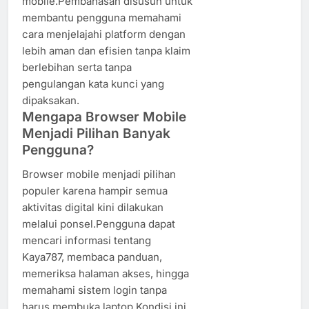
mobile.Pembahasan disusun untuk
membantu pengguna memahami
cara menjelajahi platform dengan
lebih aman dan efisien tanpa klaim
berlebihan serta tanpa
pengulangan kata kunci yang
dipaksakan.
Mengapa Browser Mobile
Menjadi Pilihan Banyak
Pengguna?
Browser mobile menjadi pilihan
populer karena hampir semua
aktivitas digital kini dilakukan
melalui ponsel.Pengguna dapat
mencari informasi tentang
Kaya787, membaca panduan,
memeriksa halaman akses, hingga
memahami sistem login tanpa
harus membuka laptop.Kondisi ini