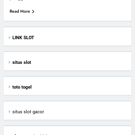
Read More
LINK SLOT
situs slot
toto togel
situs slot gacor