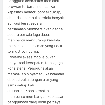
pengguna disarankan memakai
browser terbaru, memastikan
kapasitas memori ponsel cukup,
dan tidak membuka terlalu banyak
aplikasi berat secara
bersamaan.Membersihkan cache
secara berkala juga dapat
membantu mengurangi kendala
tampilan atau halaman yang tidak
termuat sempurna.
Efisiensi akses mobile bukan
hanya soal kecepatan, tetapi juga
konsistensi.Pengguna akan
merasa lebih nyaman jika halaman
dapat dibuka dengan alur yang
sama setiap kali
digunakan.Konsistensi ini
membantu membangun kebiasaan
penggunaan yang lebih percaya