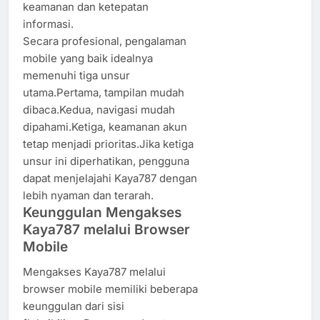
keamanan dan ketepatan
informasi.
Secara profesional, pengalaman
mobile yang baik idealnya
memenuhi tiga unsur
utama.Pertama, tampilan mudah
dibaca.Kedua, navigasi mudah
dipahami.Ketiga, keamanan akun
tetap menjadi prioritas.Jika ketiga
unsur ini diperhatikan, pengguna
dapat menjelajahi Kaya787 dengan
lebih nyaman dan terarah.
Keunggulan Mengakses
Kaya787 melalui Browser
Mobile
Mengakses Kaya787 melalui
browser mobile memiliki beberapa
keunggulan dari sisi