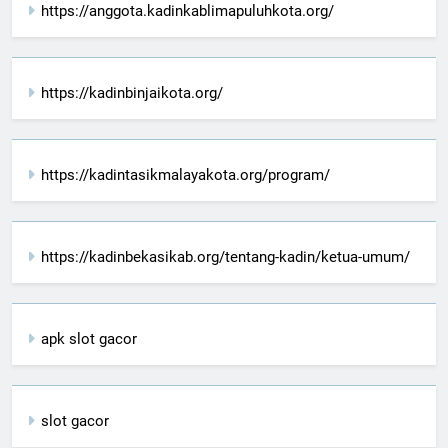
https://anggota.kadinkablimapuluhkota.org/
https://kadinbinjaikota.org/
https://kadintasikmalayakota.org/program/
https://kadinbekasikab.org/tentang-kadin/ketua-umum/
apk slot gacor
slot gacor