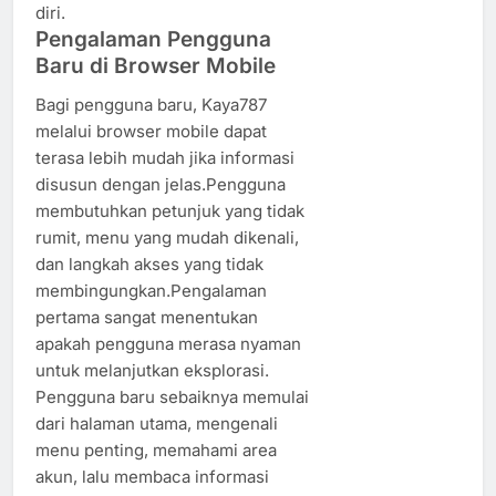
diri.
Pengalaman Pengguna
Baru di Browser Mobile
Bagi pengguna baru, Kaya787
melalui browser mobile dapat
terasa lebih mudah jika informasi
disusun dengan jelas.Pengguna
membutuhkan petunjuk yang tidak
rumit, menu yang mudah dikenali,
dan langkah akses yang tidak
membingungkan.Pengalaman
pertama sangat menentukan
apakah pengguna merasa nyaman
untuk melanjutkan eksplorasi.
Pengguna baru sebaiknya memulai
dari halaman utama, mengenali
menu penting, memahami area
akun, lalu membaca informasi