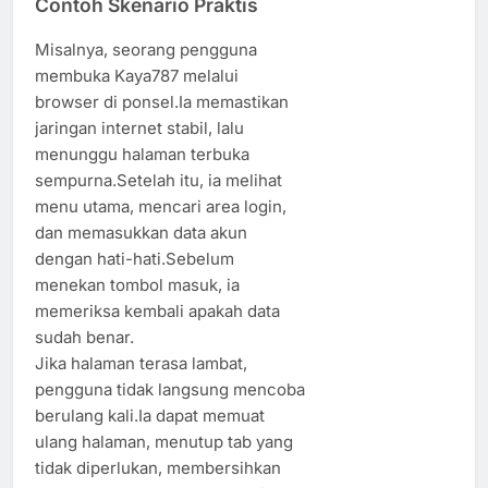
Contoh Skenario Praktis
Misalnya, seorang pengguna
membuka Kaya787 melalui
browser di ponsel.Ia memastikan
jaringan internet stabil, lalu
menunggu halaman terbuka
sempurna.Setelah itu, ia melihat
menu utama, mencari area login,
dan memasukkan data akun
dengan hati-hati.Sebelum
menekan tombol masuk, ia
memeriksa kembali apakah data
sudah benar.
Jika halaman terasa lambat,
pengguna tidak langsung mencoba
berulang kali.Ia dapat memuat
ulang halaman, menutup tab yang
tidak diperlukan, membersihkan