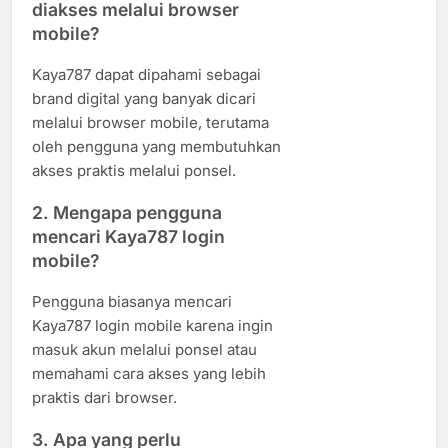
diakses melalui browser
mobile?
Kaya787 dapat dipahami sebagai
brand digital yang banyak dicari
melalui browser mobile, terutama
oleh pengguna yang membutuhkan
akses praktis melalui ponsel.
2. Mengapa pengguna
mencari Kaya787 login
mobile?
Pengguna biasanya mencari
Kaya787 login mobile karena ingin
masuk akun melalui ponsel atau
memahami cara akses yang lebih
praktis dari browser.
3. Apa yang perlu