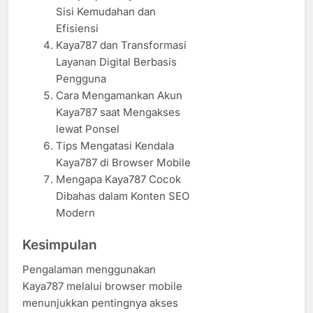
Sisi Kemudahan dan
Efisiensi
Kaya787 dan Transformasi
Layanan Digital Berbasis
Pengguna
Cara Mengamankan Akun
Kaya787 saat Mengakses
lewat Ponsel
Tips Mengatasi Kendala
Kaya787 di Browser Mobile
Mengapa Kaya787 Cocok
Dibahas dalam Konten SEO
Modern
Kesimpulan
Pengalaman menggunakan
Kaya787 melalui browser mobile
menunjukkan pentingnya akses