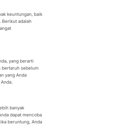
yak keuntungan, baik
Berikut adalah
sangat
da, yang berarti
s bertaruh sebelum
an yang Anda
k Anda.
lebih banyak
 Anda dapat mencoba
ika beruntung, Anda