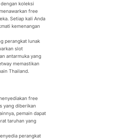
l dengan koleksi
 menawarkan free
eka. Setiap kali Anda
ikmati kemenangan
g perangkat lunak
arkan slot
gan antarmuka yang
etway memastikan
in Thailand.
 menyediakan free
s yang diberikan
ainnya, pemain dapat
at taruhan yang
penyedia perangkat