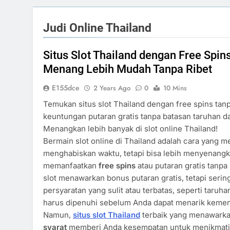
Judi Online Thailand
Situs Slot Thailand dengan Free Spin
Menang Lebih Mudah Tanpa Ribet
E155dce
2 Years Ago
0
10 Mins
Temukan situs slot Thailand dengan free spins tanp
keuntungan putaran gratis tanpa batasan taruhan da
Menangkan lebih banyak di slot online Thailand!
Bermain slot online di Thailand adalah cara yang
menghabiskan waktu, tetapi bisa lebih menyenangka
memanfaatkan
free spins
atau putaran gratis tanpa 
slot menawarkan bonus putaran gratis, tetapi serin
persyaratan yang sulit atau terbatas, seperti taru
harus dipenuhi sebelum Anda dapat menarik keme
Namun,
situs slot Thailand
terbaik yang menawark
syarat
memberi Anda kesempatan untuk menikmati