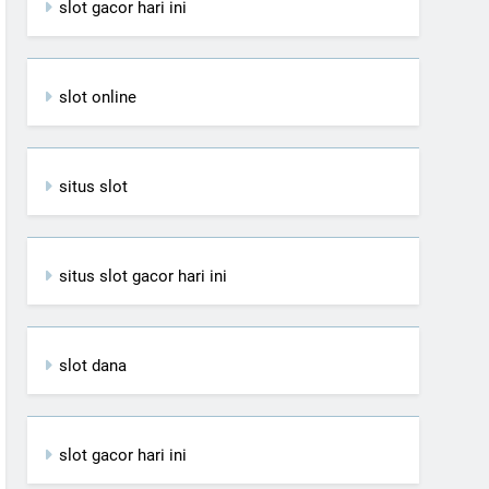
slot gacor hari ini
slot online
situs slot
situs slot gacor hari ini
slot dana
slot gacor hari ini