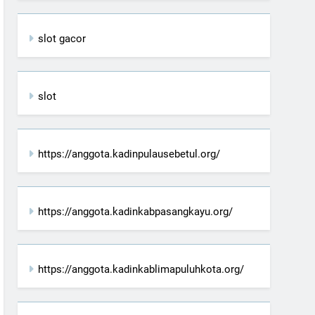
slot gacor
slot
https://anggota.kadinpulausebetul.org/
https://anggota.kadinkabpasangkayu.org/
https://anggota.kadinkablimapuluhkota.org/