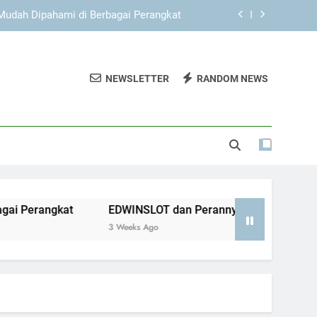
udah Dipahami di Berbagai Perangkat
m Mendukung Aktivitas Digital Harian
m Mendukung Aktivitas Digital Harian
NEWSLETTER
RANDOM NEWS
g Lebih Ringkas, Terarah, dan Efisien
a Yang Inovatif. Untuk Masa Depan Yang Berkelanjutan.
udah Dipahami di Berbagai Perangkat
m Mendukung Aktivitas Digital Harian
m Mendukung Aktivitas Digital Harian
at
EDWINSLOT dan Perannya dalam Mendukung Aktivitas
3 Weeks Ago