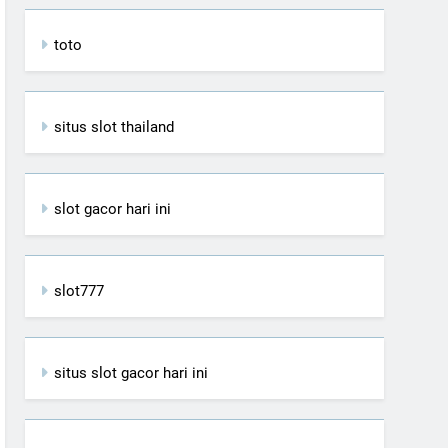
toto
situs slot thailand
slot gacor hari ini
slot777
situs slot gacor hari ini