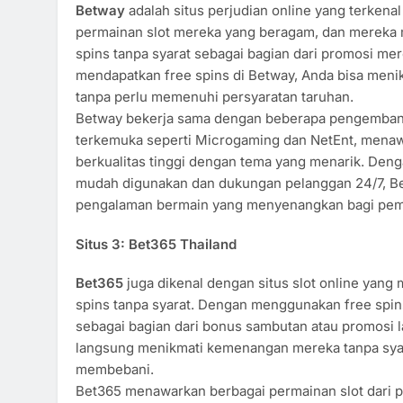
Betway
adalah situs perjudian online yang terkena
permainan slot mereka yang beragam, dan mereka
spins tanpa syarat sebagai bagian dari promosi mer
mendapatkan free spins di Betway, Anda bisa men
tanpa perlu memenuhi persyaratan taruhan.
Betway bekerja sama dengan beberapa pengemban
terkemuka seperti Microgaming dan NetEnt, menaw
berkualitas tinggi dengan tema yang menarik. Den
mudah digunakan dan dukungan pelanggan 24/7, B
pengalaman bermain yang menyenangkan bagi pema
Situs 3: Bet365 Thailand
Bet365
juga dikenal dengan situs slot online yang
spins tanpa syarat. Dengan menggunakan free spin
sebagai bagian dari bonus sambutan atau promosi l
langsung menikmati kemenangan mereka tanpa syar
membebani.
Bet365 menawarkan berbagai permainan slot dari 