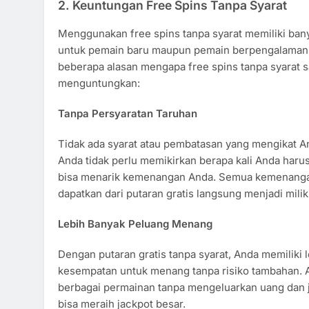
2. Keuntungan Free Spins Tanpa Syarat
Menggunakan free spins tanpa syarat memiliki ban
untuk pemain baru maupun pemain berpengalaman. 
beberapa alasan mengapa free spins tanpa syarat 
menguntungkan:
Tanpa Persyaratan Taruhan
Tidak ada syarat atau pembatasan yang mengikat An
Anda tidak perlu memikirkan berapa kali Anda haru
bisa menarik kemenangan Anda. Semua kemenang
dapatkan dari putaran gratis langsung menjadi mili
Lebih Banyak Peluang Menang
Dengan putaran gratis tanpa syarat, Anda memiliki 
kesempatan untuk menang tanpa risiko tambahan.
berbagai permainan tanpa mengeluarkan uang dan j
bisa meraih jackpot besar.