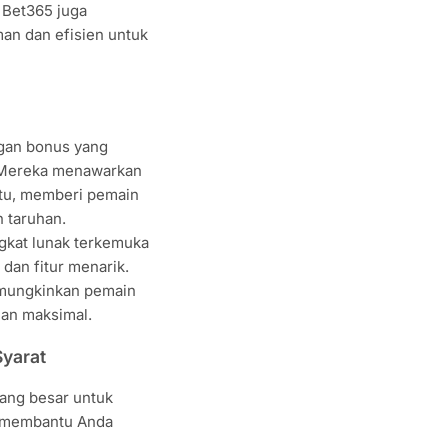
, Bet365 juga
n dan efisien untuk
ngan bonus yang
. Mereka menawarkan
entu, memberi pemain
 taruhan.
gkat lunak terkemuka
dan fitur menarik.
emungkinkan pemain
an maksimal.
Syarat
ang besar untuk
t membantu Anda