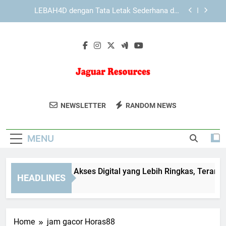
Skip
EDWINSLOT dan Perannya dalam Mendukung
to
Aktivitas Digital Harian
content
LEBAH4D dan Perannya dalam Mendukung
Aktivitas Digital Harian
EDWINSLOT untuk Akses Digital yang Lebih
Ringkas, Terarah, dan Efisien
LEBAH4D dengan Tata Letak Sederhana dan
Mudah Dipahami di Berbagai Perangkat
Jaguar
Jaguar Resources Menyediakan Solusi
EDWINSLOT dan Perannya dalam Mendukung
NEWSLETTER
RANDOM NEWS
Aktivitas Digital Harian
Resources
Konsultasi Energi Dan Sumber Daya
LEBAH4D dan Perannya dalam Mendukung
Yang Inovatif. Untuk Masa Depan Yang
Aktivitas Digital Harian
MENU
Berkelanjutan.
WINSLOT untuk Akses Digital yang Lebih Ringkas, Terarah, dan
HEADLINES
Weeks Ago
Home
jam gacor Horas88