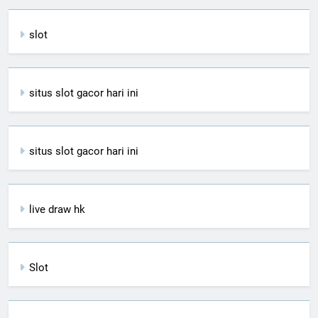
slot
situs slot gacor hari ini
situs slot gacor hari ini
live draw hk
Slot