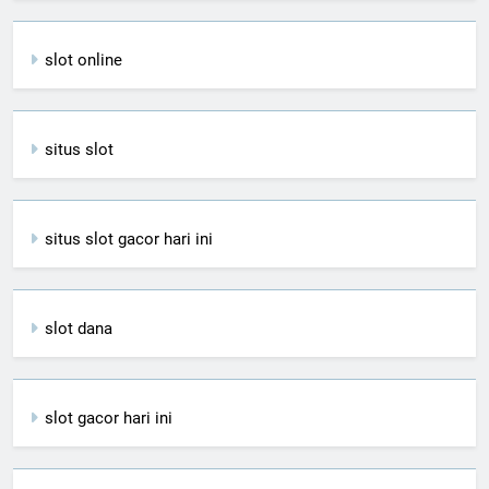
slot online
situs slot
situs slot gacor hari ini
slot dana
slot gacor hari ini