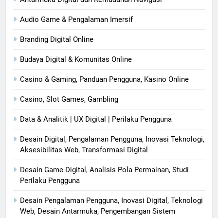
Audio Game & Pengalaman Imersif
Branding Digital Online
Budaya Digital & Komunitas Online
Casino & Gaming, Panduan Pengguna, Kasino Online
Casino, Slot Games, Gambling
Data & Analitik | UX Digital | Perilaku Pengguna
Desain Digital, Pengalaman Pengguna, Inovasi Teknologi,
Aksesibilitas Web, Transformasi Digital
Desain Game Digital, Analisis Pola Permainan, Studi
Perilaku Pengguna
Desain Pengalaman Pengguna, Inovasi Digital, Teknologi
Web, Desain Antarmuka, Pengembangan Sistem