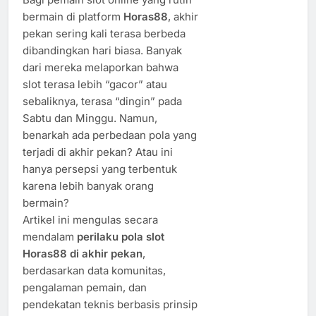
bermain di platform
Horas88
, akhir
pekan sering kali terasa berbeda
dibandingkan hari biasa. Banyak
dari mereka melaporkan bahwa
slot terasa lebih “gacor” atau
sebaliknya, terasa “dingin” pada
Sabtu dan Minggu. Namun,
benarkah ada perbedaan pola yang
terjadi di akhir pekan? Atau ini
hanya persepsi yang terbentuk
karena lebih banyak orang
bermain?
Artikel ini mengulas secara
mendalam
perilaku pola slot
Horas88 di akhir pekan
,
berdasarkan data komunitas,
pengalaman pemain, dan
pendekatan teknis berbasis prinsip