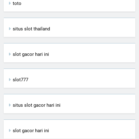
toto
situs slot thailand
slot gacor hari ini
slot777
situs slot gacor hari ini
slot gacor hari ini