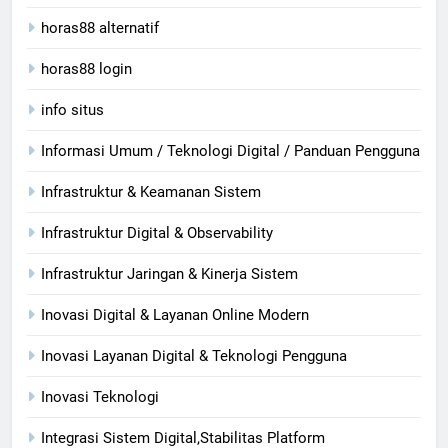
horas88 alternatif
horas88 login
info situs
Informasi Umum / Teknologi Digital / Panduan Pengguna
Infrastruktur & Keamanan Sistem
Infrastruktur Digital & Observability
Infrastruktur Jaringan & Kinerja Sistem
Inovasi Digital & Layanan Online Modern
Inovasi Layanan Digital & Teknologi Pengguna
Inovasi Teknologi
Integrasi Sistem Digital,Stabilitas Platform