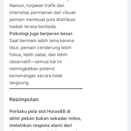
Namun, lonjakan trafik dan
intensitas permainan dari ribuan
pemain membuat pola distribusi
hadiah terasa berbeda.
Psikologi juga berperan besar
.
Saat bermain lebih lama karena
libur, pemain cenderung lebih
fokus, lebih sabar, dan lebih
observatif—semua hal ini
meningkatkan potensi
kemenangan secara tidak
langsung.
Kesimpulan
Perilaku pola slot Horas88 di
akhir pekan bukan sekadar mitos,
melainkan respons alami dari