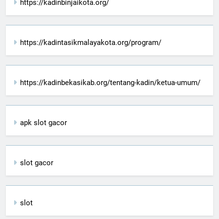
https://kadinbinjaikota.org/
https://kadintasikmalayakota.org/program/
https://kadinbekasikab.org/tentang-kadin/ketua-umum/
apk slot gacor
slot gacor
slot