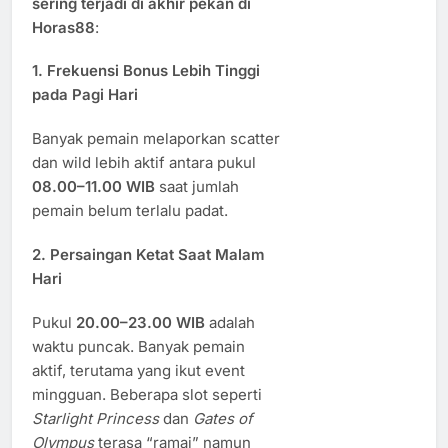
sering terjadi di akhir pekan di
Horas88
:
1.
Frekuensi Bonus Lebih Tinggi
pada Pagi Hari
Banyak pemain melaporkan scatter
dan wild lebih aktif antara pukul
08.00–11.00 WIB
saat jumlah
pemain belum terlalu padat.
2.
Persaingan Ketat Saat Malam
Hari
Pukul
20.00–23.00 WIB
adalah
waktu puncak. Banyak pemain
aktif, terutama yang ikut event
mingguan. Beberapa slot seperti
Starlight Princess
dan
Gates of
Olympus
terasa “ramai” namun