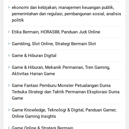
ekonomi dan kebijakan, manajemen keuangan publik,
pemerintahan dan regulasi, pembangunan sosial, analisis
politik
Etika Bermain, HORAS88, Panduan Judi Online
Gambling, Slot Online, Strategi Bermain Slot
Game & Hiburan Digital
Game & Hiburan, Mekanik Permainan, Tren Gaming,
Aktivitas Harian Game
Game Fantasi Pemburu Monster Petualangan Dunia
Terbuka Strategi dan Taktik Permainan Eksplorasi Dunia
Game
Game Knowledge, Teknologi & Digital, Panduan Gamer,
Online Gaming Insights
Game Online & Strategi Bermain