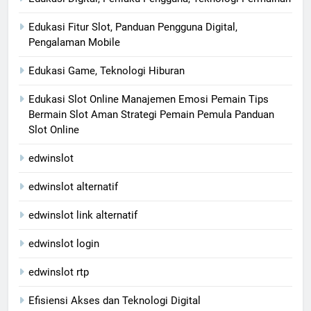
Edukasi Fitur Slot, Panduan Pengguna Digital,
Pengalaman Mobile
Edukasi Game, Teknologi Hiburan
Edukasi Slot Online Manajemen Emosi Pemain Tips
Bermain Slot Aman Strategi Pemain Pemula Panduan
Slot Online
edwinslot
edwinslot alternatif
edwinslot link alternatif
edwinslot login
edwinslot rtp
Efisiensi Akses dan Teknologi Digital