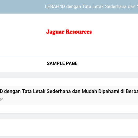
LEBAH4D dengan Tata Letak Sederhana dan M
EDWINSLOT dan Perannya dala
LEBAH4D dan Perannya dala
uar Resources
EDWINSLOT untuk Akses Digital yan
sources Menyediakan Solusi Konsultasi Energi Dan Sumber Day
LEBAH4D dengan Tata Letak Sederhana dan M
SAMPLE PAGE
EDWINSLOT dan Perannya dala
LEBAH4D dan Perannya dala
a Letak Sederhana dan Mudah Dipahami di Berbagai Perangk