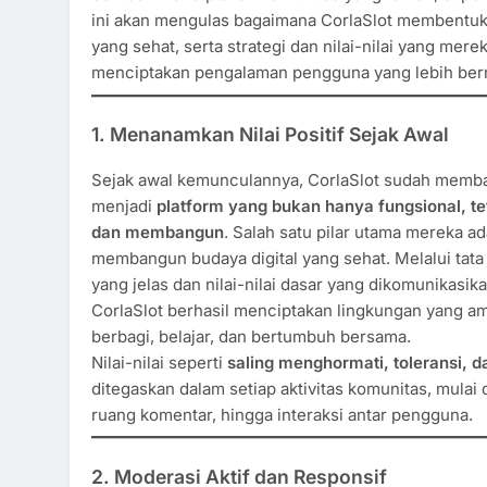
ini akan mengulas bagaimana CorlaSlot membentuk 
yang sehat, serta strategi dan nilai-nilai yang mer
menciptakan pengalaman pengguna yang lebih ber
1.
Menanamkan Nilai Positif Sejak Awal
Sejak awal kemunculannya, CorlaSlot sudah memb
menjadi
platform yang bukan hanya fungsional, te
dan membangun
. Salah satu pilar utama mereka a
membangun budaya digital yang sehat. Melalui tata
yang jelas dan nilai-nilai dasar yang dikomunikasik
CorlaSlot berhasil menciptakan lingkungan yang am
berbagi, belajar, dan bertumbuh bersama.
Nilai-nilai seperti
saling menghormati, toleransi, da
ditegaskan dalam setiap aktivitas komunitas, mulai 
ruang komentar, hingga interaksi antar pengguna.
2.
Moderasi Aktif dan Responsif