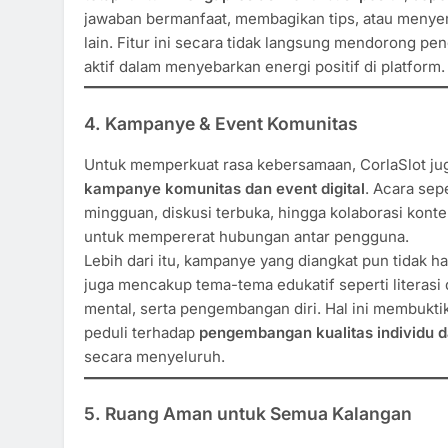
jawaban bermanfaat, membagikan tips, atau meny
lain. Fitur ini secara tidak langsung mendorong pe
aktif dalam menyebarkan energi positif di platform.
4.
Kampanye & Event Komunitas
Untuk memperkuat rasa kebersamaan, CorlaSlot ju
kampanye komunitas dan event digital
. Acara sep
mingguan, diskusi terbuka, hingga kolaborasi kont
untuk mempererat hubungan antar pengguna.
Lebih dari itu, kampanye yang diangkat pun tidak han
juga mencakup tema-tema edukatif seperti literasi d
mental, serta pengembangan diri. Hal ini membukti
peduli terhadap
pengembangan kualitas individu 
secara menyeluruh.
5.
Ruang Aman untuk Semua Kalangan