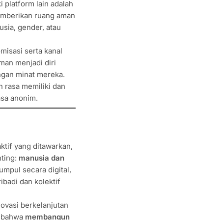
i platform lain adalah
memberikan ruang aman
usia, gender, atau
misasi serta kanal
man menjadi diri
ngan minat mereka.
n rasa memiliki dan
asa anonim.
aktif yang ditawarkan,
nting:
manusia dan
umpul secara digital,
badi dan kolektif
inovasi berkelanjutan
n bahwa
membangun