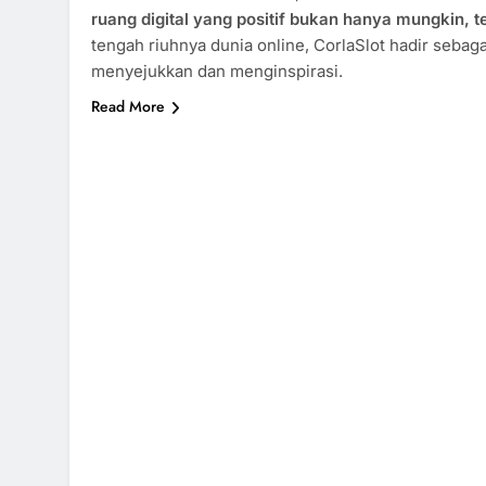
ruang digital yang positif bukan hanya mungkin, te
tengah riuhnya dunia online, CorlaSlot hadir sebag
menyejukkan dan menginspirasi.
Read More