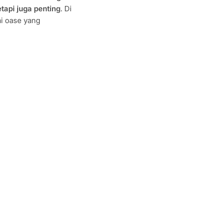
tapi juga penting
. Di
ai oase yang