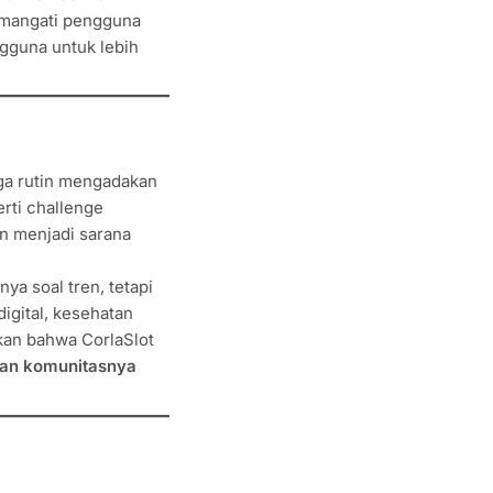
emangati pengguna
ngguna untuk lebih
ga rutin mengadakan
erti challenge
en menjadi sarana
ya soal tren, tetapi
igital, kesehatan
kan bahwa CorlaSlot
dan komunitasnya