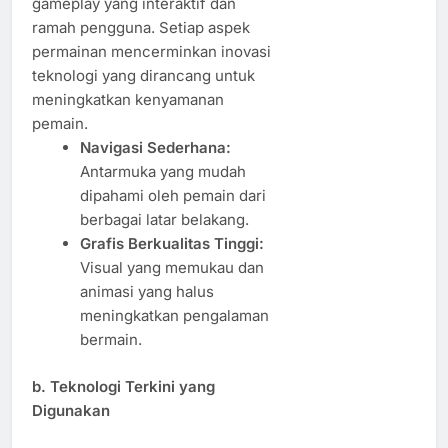
gameplay yang interaktif dan
ramah pengguna. Setiap aspek
permainan mencerminkan inovasi
teknologi yang dirancang untuk
meningkatkan kenyamanan
pemain.
Navigasi Sederhana:
Antarmuka yang mudah
dipahami oleh pemain dari
berbagai latar belakang.
Grafis Berkualitas Tinggi:
Visual yang memukau dan
animasi yang halus
meningkatkan pengalaman
bermain.
b. Teknologi Terkini yang
Digunakan