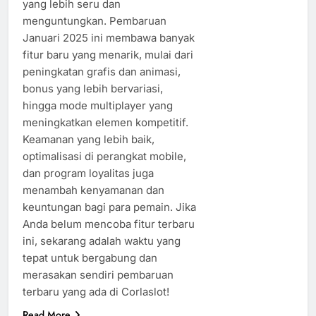
yang lebih seru dan
menguntungkan. Pembaruan
Januari 2025 ini membawa banyak
fitur baru yang menarik, mulai dari
peningkatan grafis dan animasi,
bonus yang lebih bervariasi,
hingga mode multiplayer yang
meningkatkan elemen kompetitif.
Keamanan yang lebih baik,
optimalisasi di perangkat mobile,
dan program loyalitas juga
menambah kenyamanan dan
keuntungan bagi para pemain. Jika
Anda belum mencoba fitur terbaru
ini, sekarang adalah waktu yang
tepat untuk bergabung dan
merasakan sendiri pembaruan
terbaru yang ada di Corlaslot!
Read More