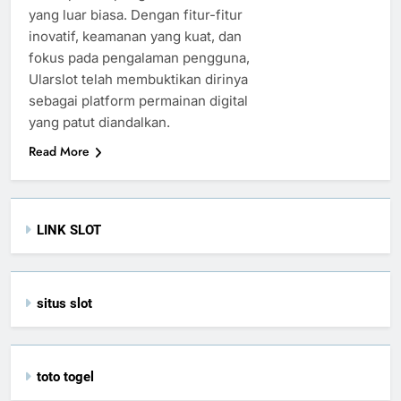
yang luar biasa. Dengan fitur-fitur
inovatif, keamanan yang kuat, dan
fokus pada pengalaman pengguna,
Ularslot telah membuktikan dirinya
sebagai platform permainan digital
yang patut diandalkan.
Read More
LINK SLOT
situs slot
toto togel