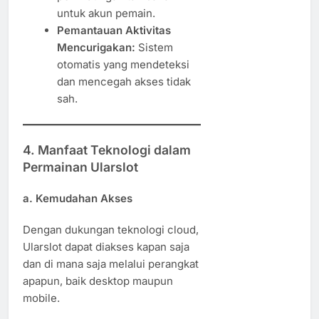
untuk akun pemain.
Pemantauan Aktivitas
Mencurigakan:
Sistem
otomatis yang mendeteksi
dan mencegah akses tidak
sah.
4.
Manfaat Teknologi dalam
Permainan Ularslot
a. Kemudahan Akses
Dengan dukungan teknologi cloud,
Ularslot dapat diakses kapan saja
dan di mana saja melalui perangkat
apapun, baik desktop maupun
mobile.