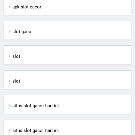
apk slot gacor
slot gacor
slot
slot
situs slot gacor hari ini
situs slot gacor hari ini