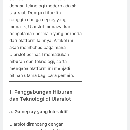
dengan teknologi modern adalah
Ularslot
. Dengan fitur-fitur
canggih dan gameplay yang
menarik, Ularslot menawarkan
pengalaman bermain yang berbeda
dari platform lainnya. Artikel ini
akan membahas bagaimana
Ularslot berhasil memadukan
hiburan dan teknologi, serta
mengapa platform ini menjadi
pilihan utama bagi para pemain.
1.
Penggabungan Hiburan
dan Teknologi di Ularslot
a. Gameplay yang Interaktif
Ularslot dirancang dengan