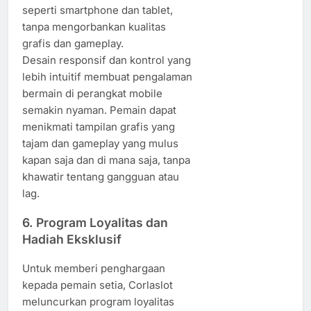
seperti smartphone dan tablet,
tanpa mengorbankan kualitas
grafis dan gameplay.
Desain responsif dan kontrol yang
lebih intuitif membuat pengalaman
bermain di perangkat mobile
semakin nyaman. Pemain dapat
menikmati tampilan grafis yang
tajam dan gameplay yang mulus
kapan saja dan di mana saja, tanpa
khawatir tentang gangguan atau
lag.
6.
Program Loyalitas dan
Hadiah Eksklusif
Untuk memberi penghargaan
kepada pemain setia, Corlaslot
meluncurkan program loyalitas