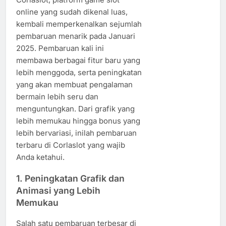
online yang sudah dikenal luas,
kembali memperkenalkan sejumlah
pembaruan menarik pada Januari
2025. Pembaruan kali ini
membawa berbagai fitur baru yang
lebih menggoda, serta peningkatan
yang akan membuat pengalaman
bermain lebih seru dan
menguntungkan. Dari grafik yang
lebih memukau hingga bonus yang
lebih bervariasi, inilah pembaruan
terbaru di Corlaslot yang wajib
Anda ketahui.
1.
Peningkatan Grafik dan
Animasi yang Lebih
Memukau
Salah satu pembaruan terbesar di