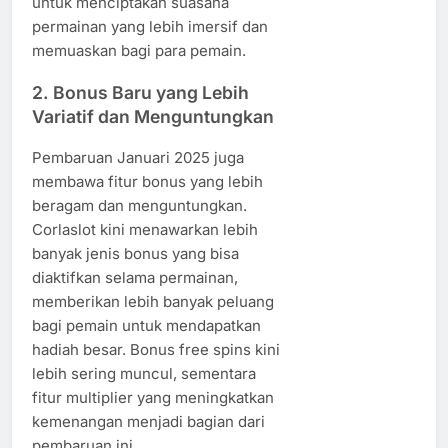
untuk menciptakan suasana
permainan yang lebih imersif dan
memuaskan bagi para pemain.
2.
Bonus Baru yang Lebih
Variatif dan Menguntungkan
Pembaruan Januari 2025 juga
membawa fitur bonus yang lebih
beragam dan menguntungkan.
Corlaslot kini menawarkan lebih
banyak jenis bonus yang bisa
diaktifkan selama permainan,
memberikan lebih banyak peluang
bagi pemain untuk mendapatkan
hadiah besar. Bonus free spins kini
lebih sering muncul, sementara
fitur multiplier yang meningkatkan
kemenangan menjadi bagian dari
pembaruan ini.