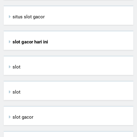
situs slot gacor
slot gacor hari ini
slot
slot
slot gacor