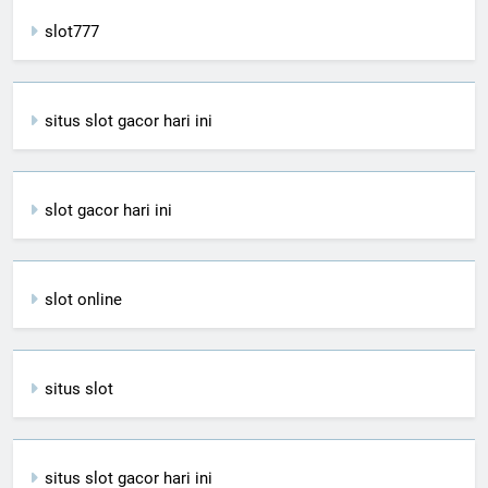
slot777
situs slot gacor hari ini
slot gacor hari ini
slot online
situs slot
situs slot gacor hari ini