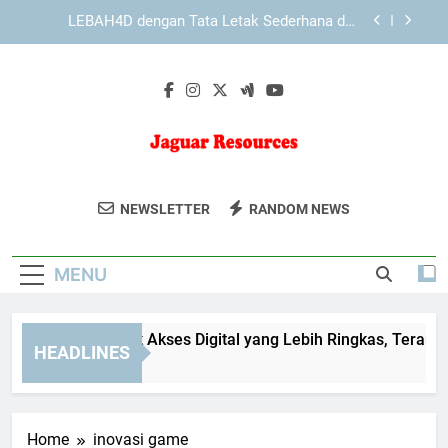
Skip
EDWINSLOT dan Perannya dalam Mendukung
to
Aktivitas Digital Harian
content
LEBAH4D dan Perannya dalam Mendukung
Aktivitas Digital Harian
EDWINSLOT untuk Akses Digital yang Lebih
Ringkas, Terarah, dan Efisien
LEBAH4D dengan Tata Letak Sederhana dan
Mudah Dipahami di Berbagai Perangkat
Jaguar
Jaguar Resources Menyediakan Solusi
EDWINSLOT dan Perannya dalam Mendukung
NEWSLETTER
RANDOM NEWS
Aktivitas Digital Harian
Resources
Konsultasi Energi Dan Sumber Daya
LEBAH4D dan Perannya dalam Mendukung
Yang Inovatif. Untuk Masa Depan Yang
Aktivitas Digital Harian
MENU
Berkelanjutan.
WINSLOT untuk Akses Digital yang Lebih Ringkas, Terarah, dan
HEADLINES
Week Ago
Home
inovasi game