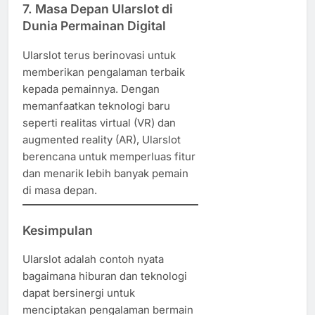
7.
Masa Depan Ularslot di
Dunia Permainan Digital
Ularslot terus berinovasi untuk
memberikan pengalaman terbaik
kepada pemainnya. Dengan
memanfaatkan teknologi baru
seperti realitas virtual (VR) dan
augmented reality (AR), Ularslot
berencana untuk memperluas fitur
dan menarik lebih banyak pemain
di masa depan.
Kesimpulan
Ularslot adalah contoh nyata
bagaimana hiburan dan teknologi
dapat bersinergi untuk
menciptakan pengalaman bermain