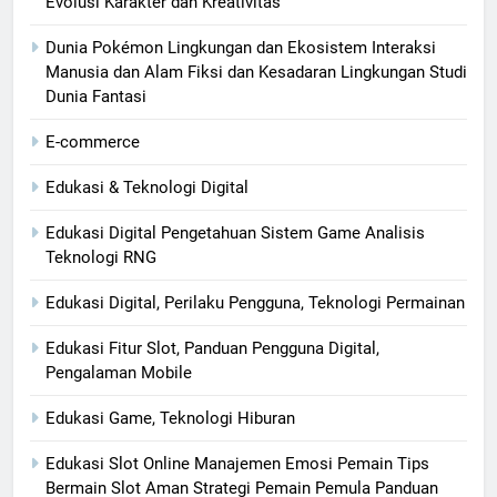
Evolusi Karakter dan Kreativitas
Dunia Pokémon Lingkungan dan Ekosistem Interaksi
Manusia dan Alam Fiksi dan Kesadaran Lingkungan Studi
Dunia Fantasi
E-commerce
Edukasi & Teknologi Digital
Edukasi Digital Pengetahuan Sistem Game Analisis
Teknologi RNG
Edukasi Digital, Perilaku Pengguna, Teknologi Permainan
Edukasi Fitur Slot, Panduan Pengguna Digital,
Pengalaman Mobile
Edukasi Game, Teknologi Hiburan
Edukasi Slot Online Manajemen Emosi Pemain Tips
Bermain Slot Aman Strategi Pemain Pemula Panduan