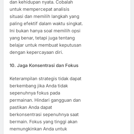
dan kehidupan nyata. Cobalah
untuk mempercepat analisis
situasi dan memilih langkah yang
paling efektif dalam waktu singkat.
Ini bukan hanya soal memilih opsi
yang benar, tetapi juga tentang
belajar untuk membuat keputusan
dengan kepercayaan diri.
10.
Jaga Konsentrasi dan Fokus
Keterampilan strategis tidak dapat
berkembang jika Anda tidak
sepenuhnya fokus pada
permainan. Hindari gangguan dan
pastikan Anda dapat
berkonsentrasi sepenuhnya saat
bermain. Fokus yang tinggi akan
memungkinkan Anda untuk