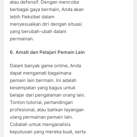
atau defensif. Dengan mencoba
berbagai gaya bermain, Anda akan
lebih fleksibel dalam
menyesuaikan diri dengan situasi
yang berubah-ubah dalam
permainan.
6.
Amati dan Pelajari Pemain Lain
Dalam banyak game online, Anda
dapat mengamati bagaimana
pemain lain bermain. Ini adalah
kesempatan yang bagus untuk
belajar dari pengalaman orang lain.
Tonton tutorial, pertandingan
profesional, atau bahkan tayangan
ulang permainan pemain lain.
Cobalah untuk menganalisis
keputusan yang mereka buat, serta