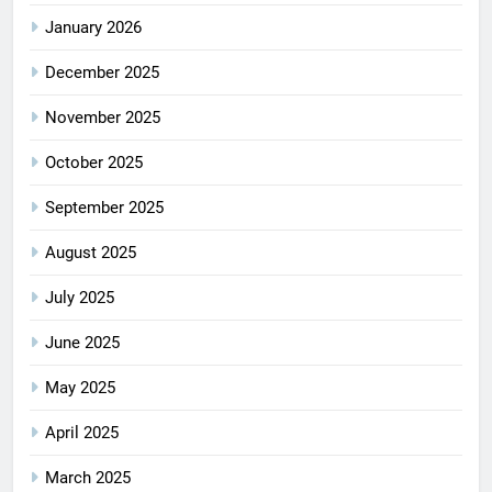
January 2026
December 2025
November 2025
October 2025
September 2025
August 2025
July 2025
June 2025
May 2025
April 2025
March 2025