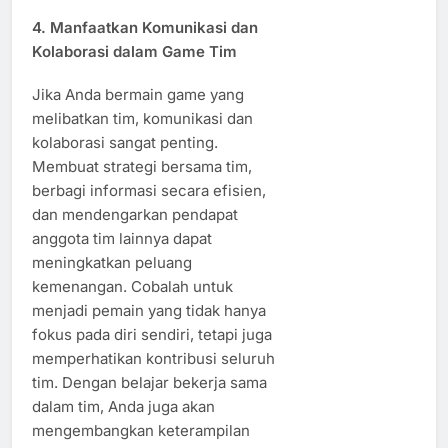
4.
Manfaatkan Komunikasi dan
Kolaborasi dalam Game Tim
Jika Anda bermain game yang
melibatkan tim, komunikasi dan
kolaborasi sangat penting.
Membuat strategi bersama tim,
berbagi informasi secara efisien,
dan mendengarkan pendapat
anggota tim lainnya dapat
meningkatkan peluang
kemenangan. Cobalah untuk
menjadi pemain yang tidak hanya
fokus pada diri sendiri, tetapi juga
memperhatikan kontribusi seluruh
tim. Dengan belajar bekerja sama
dalam tim, Anda juga akan
mengembangkan keterampilan