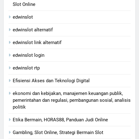
Slot Online
edwinslot
edwinslot alternatif
edwinslot link alternatif
edwinslot login
edwinslot rtp
Efisiensi Akses dan Teknologi Digital
ekonomi dan kebijakan, manajemen keuangan publik,
pemerintahan dan regulasi, pembangunan sosial, analisis
politik
Etika Bermain, HORAS88, Panduan Judi Online
Gambling, Slot Online, Strategi Bermain Slot