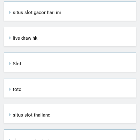
situs slot gacor hari ini
live draw hk
Slot
toto
situs slot thailand