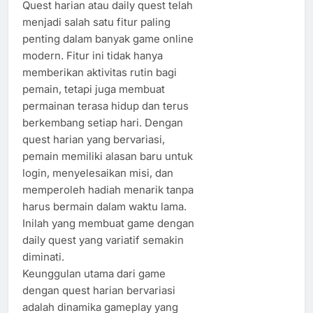
Quest harian atau daily quest telah
menjadi salah satu fitur paling
penting dalam banyak game online
modern. Fitur ini tidak hanya
memberikan aktivitas rutin bagi
pemain, tetapi juga membuat
permainan terasa hidup dan terus
berkembang setiap hari. Dengan
quest harian yang bervariasi,
pemain memiliki alasan baru untuk
login, menyelesaikan misi, dan
memperoleh hadiah menarik tanpa
harus bermain dalam waktu lama.
Inilah yang membuat game dengan
daily quest yang variatif semakin
diminati.
Keunggulan utama dari game
dengan quest harian bervariasi
adalah dinamika gameplay yang