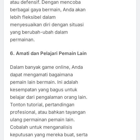
atau defensif. Dengan mencoba
berbagai gaya bermain, Anda akan
lebih fleksibel dalam
menyesuaikan diri dengan situasi
yang berubah-ubah dalam
permainan.
6.
Amati dan Pelajari Pemain Lain
Dalam banyak game online, Anda
dapat mengamati bagaimana
pemain lain bermain. Ini adalah
kesempatan yang bagus untuk
belajar dari pengalaman orang lain.
Tonton tutorial, pertandingan
profesional, atau bahkan tayangan
ulang permainan pemain lain.
Cobalah untuk menganalisis
keputusan yang mereka buat, serta