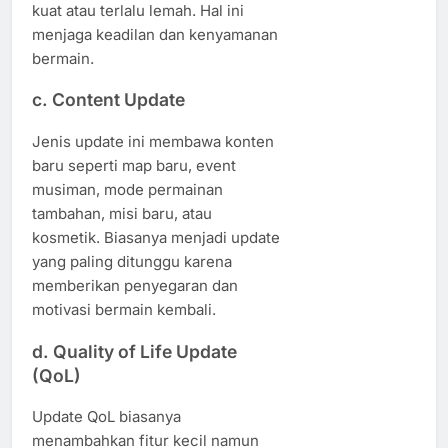
kuat atau terlalu lemah. Hal ini
menjaga keadilan dan kenyamanan
bermain.
c. Content Update
Jenis update ini membawa konten
baru seperti map baru, event
musiman, mode permainan
tambahan, misi baru, atau
kosmetik. Biasanya menjadi update
yang paling ditunggu karena
memberikan penyegaran dan
motivasi bermain kembali.
d. Quality of Life Update
(QoL)
Update QoL biasanya
menambahkan fitur kecil namun