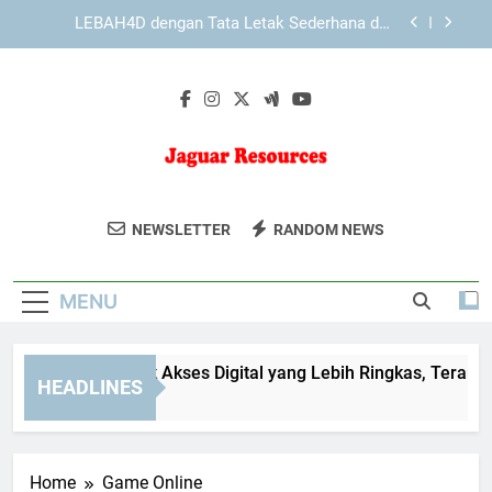
Skip
EDWINSLOT dan Perannya dalam Mendukung
to
Aktivitas Digital Harian
content
LEBAH4D dan Perannya dalam Mendukung
Aktivitas Digital Harian
EDWINSLOT untuk Akses Digital yang Lebih
Ringkas, Terarah, dan Efisien
LEBAH4D dengan Tata Letak Sederhana dan
Mudah Dipahami di Berbagai Perangkat
Jaguar
Jaguar Resources Menyediakan Solusi
EDWINSLOT dan Perannya dalam Mendukung
NEWSLETTER
RANDOM NEWS
Aktivitas Digital Harian
Resources
Konsultasi Energi Dan Sumber Daya
LEBAH4D dan Perannya dalam Mendukung
Yang Inovatif. Untuk Masa Depan Yang
Aktivitas Digital Harian
MENU
Berkelanjutan.
WINSLOT untuk Akses Digital yang Lebih Ringkas, Terarah, dan
HEADLINES
Weeks Ago
Home
Game Online