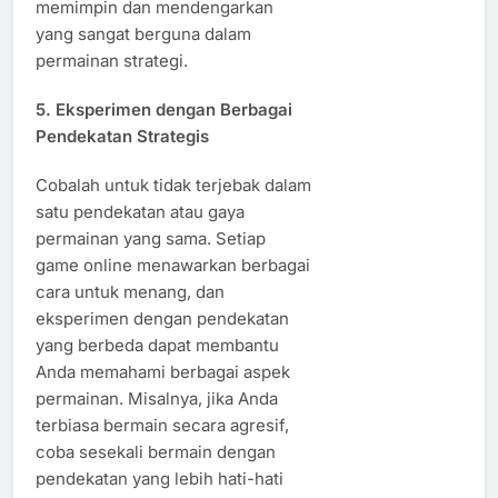
memimpin dan mendengarkan
yang sangat berguna dalam
permainan strategi.
5.
Eksperimen dengan Berbagai
Pendekatan Strategis
Cobalah untuk tidak terjebak dalam
satu pendekatan atau gaya
permainan yang sama. Setiap
game online menawarkan berbagai
cara untuk menang, dan
eksperimen dengan pendekatan
yang berbeda dapat membantu
Anda memahami berbagai aspek
permainan. Misalnya, jika Anda
terbiasa bermain secara agresif,
coba sesekali bermain dengan
pendekatan yang lebih hati-hati