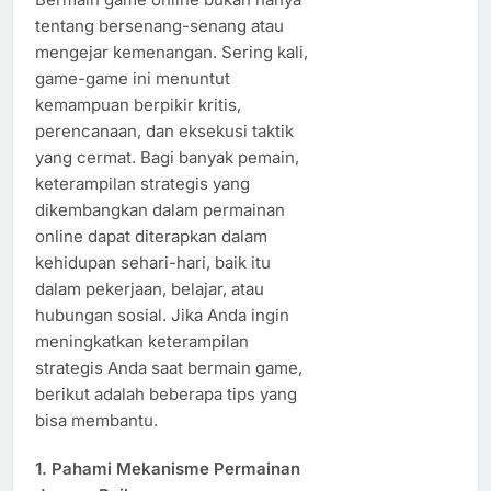
tentang bersenang-senang atau
mengejar kemenangan. Sering kali,
game-game ini menuntut
kemampuan berpikir kritis,
perencanaan, dan eksekusi taktik
yang cermat. Bagi banyak pemain,
keterampilan strategis yang
dikembangkan dalam permainan
online dapat diterapkan dalam
kehidupan sehari-hari, baik itu
dalam pekerjaan, belajar, atau
hubungan sosial. Jika Anda ingin
meningkatkan keterampilan
strategis Anda saat bermain game,
berikut adalah beberapa tips yang
bisa membantu.
1.
Pahami Mekanisme Permainan