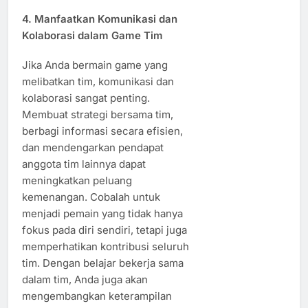
4.
Manfaatkan Komunikasi dan
Kolaborasi dalam Game Tim
Jika Anda bermain game yang
melibatkan tim, komunikasi dan
kolaborasi sangat penting.
Membuat strategi bersama tim,
berbagi informasi secara efisien,
dan mendengarkan pendapat
anggota tim lainnya dapat
meningkatkan peluang
kemenangan. Cobalah untuk
menjadi pemain yang tidak hanya
fokus pada diri sendiri, tetapi juga
memperhatikan kontribusi seluruh
tim. Dengan belajar bekerja sama
dalam tim, Anda juga akan
mengembangkan keterampilan