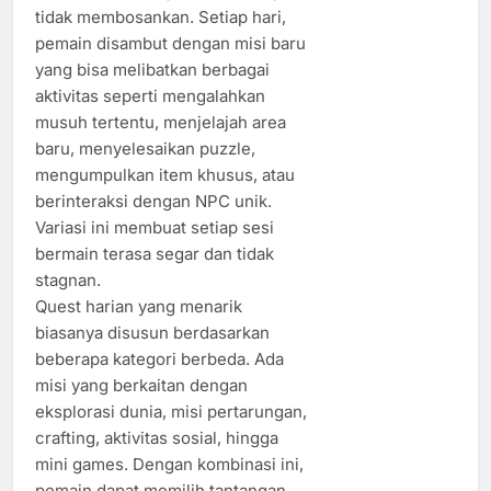
tidak membosankan. Setiap hari,
pemain disambut dengan misi baru
yang bisa melibatkan berbagai
aktivitas seperti mengalahkan
musuh tertentu, menjelajah area
baru, menyelesaikan puzzle,
mengumpulkan item khusus, atau
berinteraksi dengan NPC unik.
Variasi ini membuat setiap sesi
bermain terasa segar dan tidak
stagnan.
Quest harian yang menarik
biasanya disusun berdasarkan
beberapa kategori berbeda. Ada
misi yang berkaitan dengan
eksplorasi dunia, misi pertarungan,
crafting, aktivitas sosial, hingga
mini games. Dengan kombinasi ini,
pemain dapat memilih tantangan