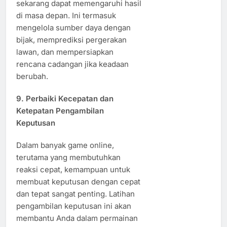
sekarang dapat memengaruhi hasil
di masa depan. Ini termasuk
mengelola sumber daya dengan
bijak, memprediksi pergerakan
lawan, dan mempersiapkan
rencana cadangan jika keadaan
berubah.
9.
Perbaiki Kecepatan dan
Ketepatan Pengambilan
Keputusan
Dalam banyak game online,
terutama yang membutuhkan
reaksi cepat, kemampuan untuk
membuat keputusan dengan cepat
dan tepat sangat penting. Latihan
pengambilan keputusan ini akan
membantu Anda dalam permainan