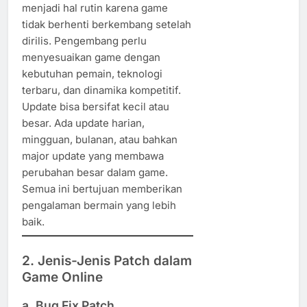
menjadi hal rutin karena game
tidak berhenti berkembang setelah
dirilis. Pengembang perlu
menyesuaikan game dengan
kebutuhan pemain, teknologi
terbaru, dan dinamika kompetitif.
Update bisa bersifat kecil atau
besar. Ada update harian,
mingguan, bulanan, atau bahkan
major update yang membawa
perubahan besar dalam game.
Semua ini bertujuan memberikan
pengalaman bermain yang lebih
baik.
2. Jenis-Jenis Patch dalam
Game Online
a. Bug Fix Patch