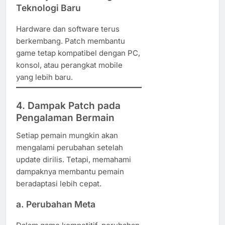
Teknologi Baru
Hardware dan software terus
berkembang. Patch membantu
game tetap kompatibel dengan PC,
konsol, atau perangkat mobile
yang lebih baru.
4. Dampak Patch pada
Pengalaman Bermain
Setiap pemain mungkin akan
mengalami perubahan setelah
update dirilis. Tetapi, memahami
dampaknya membantu pemain
beradaptasi lebih cepat.
a. Perubahan Meta