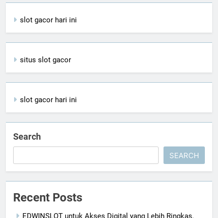
slot gacor hari ini
situs slot gacor
slot gacor hari ini
Search
SEARCH
Recent Posts
EDWINSLOT untuk Akses Digital yang Lebih Ringkas,