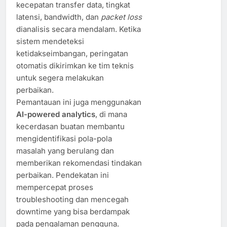
kecepatan transfer data, tingkat
latensi, bandwidth, dan
packet loss
dianalisis secara mendalam. Ketika
sistem mendeteksi
ketidakseimbangan, peringatan
otomatis dikirimkan ke tim teknis
untuk segera melakukan
perbaikan.
Pemantauan ini juga menggunakan
AI-powered analytics
, di mana
kecerdasan buatan membantu
mengidentifikasi pola-pola
masalah yang berulang dan
memberikan rekomendasi tindakan
perbaikan. Pendekatan ini
mempercepat proses
troubleshooting dan mencegah
downtime yang bisa berdampak
pada pengalaman pengguna.