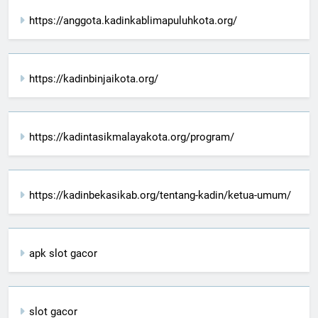
https://anggota.kadinkablimapuluhkota.org/
https://kadinbinjaikota.org/
https://kadintasikmalayakota.org/program/
https://kadinbekasikab.org/tentang-kadin/ketua-umum/
apk slot gacor
slot gacor