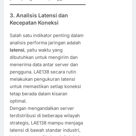
3.
Analisis Latensi dan
Kecepatan Koneksi
Salah satu indikator penting dalam
analisis performa jaringan adalah
latensi
, yaitu waktu yang
dibutuhkan untuk mengirim dan
menerima data antar server dan
pengguna. LAE138 secara rutin
melakukan pengukuran latensi
untuk memastikan setiap koneksi
tetap berada dalam kisaran
optimal.
Dengan mengandalkan server
terdistribusi di beberapa wilayah
strategis, LAE138 mampu menjaga
latensi di bawah standar industri,