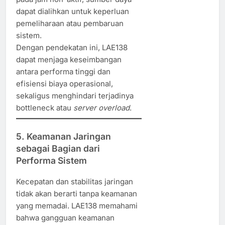
dapat dialihkan untuk keperluan
pemeliharaan atau pembaruan
sistem.
Dengan pendekatan ini, LAE138
dapat menjaga keseimbangan
antara performa tinggi dan
efisiensi biaya operasional,
sekaligus menghindari terjadinya
bottleneck atau
server overload
.
5.
Keamanan Jaringan
sebagai Bagian dari
Performa Sistem
Kecepatan dan stabilitas jaringan
tidak akan berarti tanpa keamanan
yang memadai. LAE138 memahami
bahwa gangguan keamanan