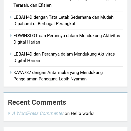
Terarah, dan Efisien
LEBAH4D dengan Tata Letak Sederhana dan Mudah
Dipahami di Berbagai Perangkat
EDWINSLOT dan Perannya dalam Mendukung Aktivitas
Digital Harian
LEBAH4D dan Perannya dalam Mendukung Aktivitas
Digital Harian
KAYA787 dengan Antarmuka yang Mendukung
Pengalaman Pengguna Lebih Nyaman
Recent Comments
A WordPress Commenter
on
Hello world!