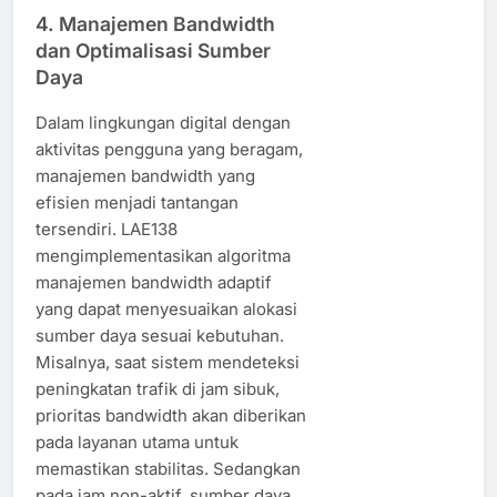
4.
Manajemen Bandwidth
dan Optimalisasi Sumber
Daya
Dalam lingkungan digital dengan
aktivitas pengguna yang beragam,
manajemen bandwidth yang
efisien menjadi tantangan
tersendiri. LAE138
mengimplementasikan algoritma
manajemen bandwidth adaptif
yang dapat menyesuaikan alokasi
sumber daya sesuai kebutuhan.
Misalnya, saat sistem mendeteksi
peningkatan trafik di jam sibuk,
prioritas bandwidth akan diberikan
pada layanan utama untuk
memastikan stabilitas. Sedangkan
pada jam non-aktif, sumber daya