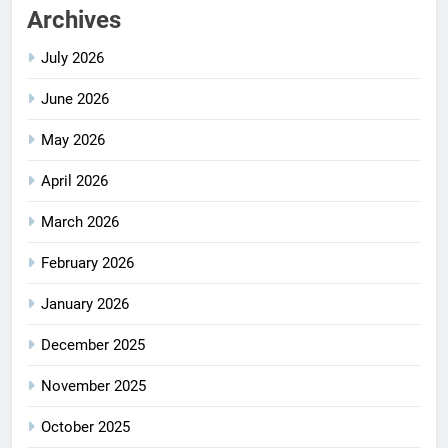
Archives
July 2026
June 2026
May 2026
April 2026
March 2026
February 2026
January 2026
December 2025
November 2025
October 2025