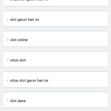
slot gacor hari ini
slot online
situs slot
situs slot gacor hari ini
slot dana