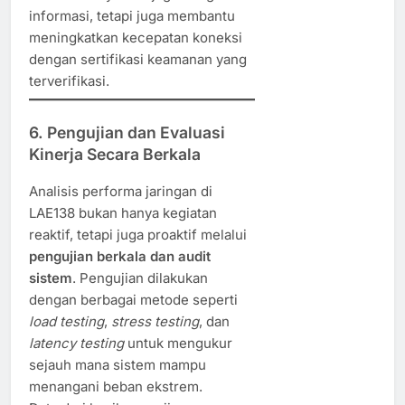
informasi, tetapi juga membantu
meningkatkan kecepatan koneksi
dengan sertifikasi keamanan yang
terverifikasi.
6.
Pengujian dan Evaluasi
Kinerja Secara Berkala
Analisis performa jaringan di
LAE138 bukan hanya kegiatan
reaktif, tetapi juga proaktif melalui
pengujian berkala dan audit
sistem
. Pengujian dilakukan
dengan berbagai metode seperti
load testing
,
stress testing
, dan
latency testing
untuk mengukur
sejauh mana sistem mampu
menangani beban ekstrem.