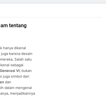
am tentang
ak hanya dikenal
 juga karena desain
mereka. Salah satu
dikenal sebagai
Generasi VI
, bukan
i juga simbol dari
tan
dan
ebih dalam mengenai
adanya, menjadikannya