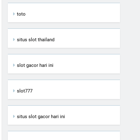
toto
situs slot thailand
slot gacor hari ini
slot777
situs slot gacor hari ini