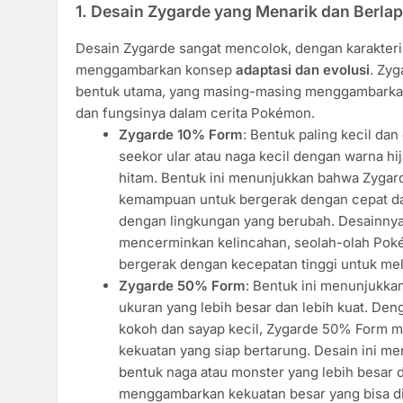
1.
Desain Zygarde yang Menarik dan Berlap
Desain Zygarde sangat mencolok, dengan karakteri
menggambarkan konsep
adaptasi dan evolusi
. Zyg
bentuk utama, yang masing-masing menggambarkan
dan fungsinya dalam cerita Pokémon.
Zygarde 10% Form
: Bentuk paling kecil da
seekor ular atau naga kecil dengan warna hi
hitam. Bentuk ini menunjukkan bahwa Zygar
kemampuan untuk bergerak dengan cepat da
dengan lingkungan yang berubah. Desainny
mencerminkan kelincahan, seolah-olah Poké
bergerak dengan kecepatan tinggi untuk mel
Zygarde 50% Form
: Bentuk ini menunjukka
ukuran yang lebih besar dan lebih kuat. Den
kokoh dan sayap kecil, Zygarde 50% Form m
kekuatan yang siap bertarung. Desain ini me
bentuk naga atau monster yang lebih besar d
menggambarkan kekuatan besar yang bisa d