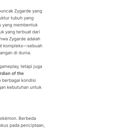
 puncak Zygarde yang
ruktur tubuh yang
s yang membentuk
k yang terbuat dari
ahwa Zygarde adalah
gat kompleks—sebuah
angan di dunia.
ameplay, tetapi juga
dian of the
n berbagai kondisi
gan kebutuhan untuk
 Pokémon. Berbeda
okus pada penciptaan,