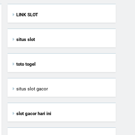
LINK SLOT
situs slot
toto togel
situs slot gacor
slot gacor hari ini