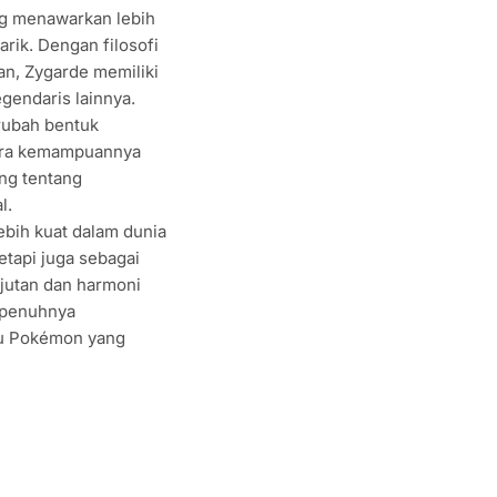
ng menawarkan lebih
rik. Dengan filosofi
n, Zygarde memiliki
gendaris lainnya.
rubah bentuk
tara kemampuannya
ng tentang
l.
ebih kuat dalam dunia
etapi juga sebagai
njutan dan harmoni
epenuhnya
atu Pokémon yang