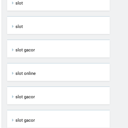
slot
slot
slot gacor
slot online
slot gacor
slot gacor