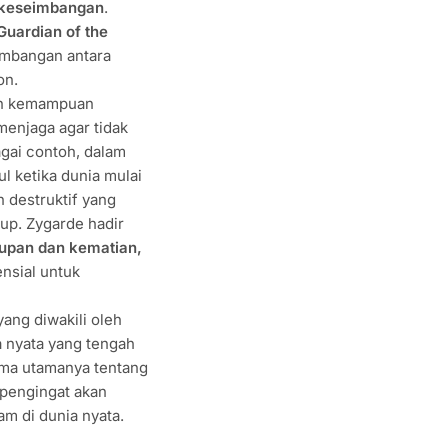
keseimbangan
.
Guardian of the
eimbangan antara
on.
dan kemampuan
menjaga agar tidak
gai contoh, dalam
l ketika dunia mulai
 destruktif yang
dup. Zygarde hadir
upan dan kematian,
nsial untuk
ang diwakili oleh
a nyata yang tengah
ema utamanya tentang
pengingat akan
m di dunia nyata.