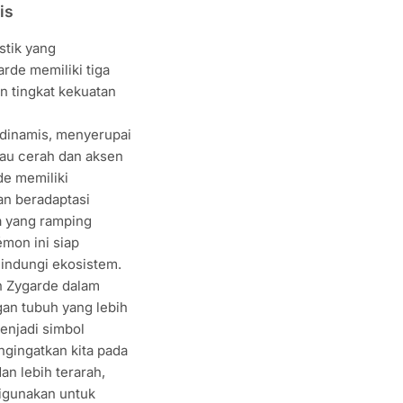
is
stik yang
arde memiliki tiga
 tingkat kekuatan
n dinamis, menyerupai
jau cerah dan aksen
de memiliki
n beradaptasi
a yang ramping
mon ini siap
indungi ekosistem.
n Zygarde dalam
gan tubuh yang lebih
enjadi simbol
ngingatkan kita pada
an lebih terarah,
igunakan untuk