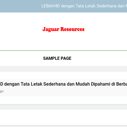
LEBAH4D dengan Tata Letak Sederhana dan M
EDWINSLOT dan Perannya dala
LEBAH4D dan Perannya dala
uar Resources
EDWINSLOT untuk Akses Digital yan
sources Menyediakan Solusi Konsultasi Energi Dan Sumber Day
LEBAH4D dengan Tata Letak Sederhana dan M
SAMPLE PAGE
EDWINSLOT dan Perannya dala
LEBAH4D dan Perannya dala
a Letak Sederhana dan Mudah Dipahami di Berbagai Perangk