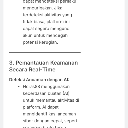
dapat mendeteksi perilaku
mencurigakan. Jika
terdeteksi aktivitas yang
tidak biasa, platform ini
dapat segera mengunci
akun untuk mencegah
potensi kerugian.
3. Pemantauan Keamanan
Secara Real-Time
Deteksi Ancaman dengan AI:
Horas88 menggunakan
kecerdasan buatan (AI)
untuk memantau aktivitas di
platform. AI dapat
mengidentifikasi ancaman
siber dengan cepat, seperti
serangan brute force,