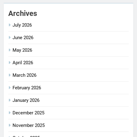
Archives
July 2026
June 2026
May 2026
April 2026
March 2026
February 2026
January 2026
December 2025
November 2025