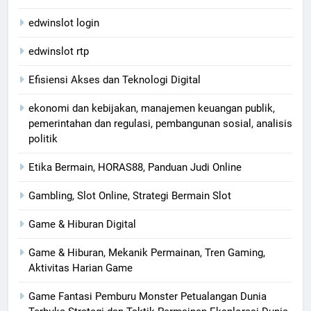
edwinslot login
edwinslot rtp
Efisiensi Akses dan Teknologi Digital
ekonomi dan kebijakan, manajemen keuangan publik,
pemerintahan dan regulasi, pembangunan sosial, analisis
politik
Etika Bermain, HORAS88, Panduan Judi Online
Gambling, Slot Online, Strategi Bermain Slot
Game & Hiburan Digital
Game & Hiburan, Mekanik Permainan, Tren Gaming,
Aktivitas Harian Game
Game Fantasi Pemburu Monster Petualangan Dunia