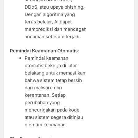
DDoS, atau upaya phishing.
Dengan algoritma yang
terus belajar, AI dapat
memprediksi dan mencegah
ancaman sebelum terjadi.
Pemindai Keamanan Otomatis:
Pemindai keamanan
otomatis bekerja di latar
belakang untuk memastikan
bahwa sistem tetap bersih
dari malware dan
kerentanan. Setiap
perubahan yang
mencurigakan pada kode
atau sistem segera ditinjau
oleh tim keamanan.