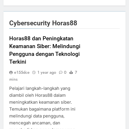
Cybersecurity Horas88
Horas88 dan Peningkatan
Keamanan Siber: Melindungi
Pengguna dengan Teknologi
Terkini
e155dce
1 year ago
0
7
mins
Pelajari langkah-langkah yang
diambil oleh Horas88 dalam
meningkatkan keamanan siber.
Temukan bagaimana platform ini
melindungi data pengguna,
mencegah ancaman, dan