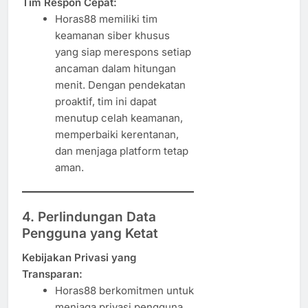
Tim Respon Cepat:
Horas88 memiliki tim
keamanan siber khusus
yang siap merespons setiap
ancaman dalam hitungan
menit. Dengan pendekatan
proaktif, tim ini dapat
menutup celah keamanan,
memperbaiki kerentanan,
dan menjaga platform tetap
aman.
4. Perlindungan Data
Pengguna yang Ketat
Kebijakan Privasi yang
Transparan:
Horas88 berkomitmen untuk
menjaga privasi pengguna