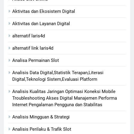
Aktivitas dan Ekosistem Digital
Aktivitas dan Layanan Digital
alternatif laris4d
alternatif link laris4d
Analisa Permainan Slot
Analisis Data Digital,Statistik Terapan,Literasi
Digital,Teknologi Sistem,Evaluasi Platform
Analisis Kualitas Jaringan Optimasi Koneksi Mobile
Troubleshooting Akses Digital Manajemen Performa
Internet Pengalaman Pengguna dan Stabilitas
Analisis Mingguan & Strategi
Analisis Perilaku & Trafik Slot