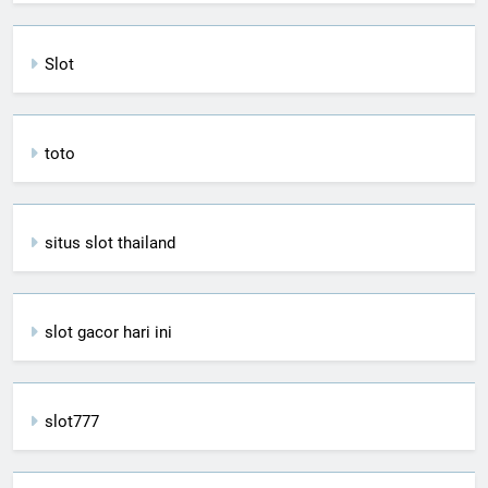
Slot
toto
situs slot thailand
slot gacor hari ini
slot777