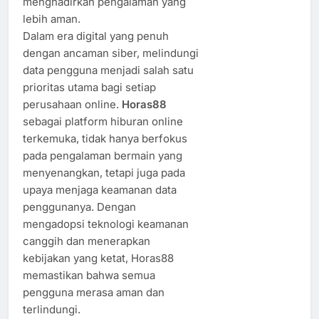
menghadirkan pengalaman yang
lebih aman.
Dalam era digital yang penuh
dengan ancaman siber, melindungi
data pengguna menjadi salah satu
prioritas utama bagi setiap
perusahaan online.
Horas88
sebagai platform hiburan online
terkemuka, tidak hanya berfokus
pada pengalaman bermain yang
menyenangkan, tetapi juga pada
upaya menjaga keamanan data
penggunanya. Dengan
mengadopsi teknologi keamanan
canggih dan menerapkan
kebijakan yang ketat, Horas88
memastikan bahwa semua
pengguna merasa aman dan
terlindungi.