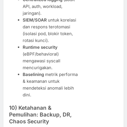
API, auth, workload,
jaringan).
SIEM/SOAR
untuk korelasi
dan respons terotomasi
(isolasi pod, blokir token,
rotasi kunci).
Runtime security
(eBPF/behavioral)
mengawasi syscall
mencurigakan.
Baselining
metrik performa
& keamanan untuk
mendeteksi anomali lebih
dini.
10) Ketahanan &
Pemulihan: Backup, DR,
Chaos Security