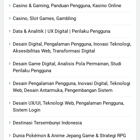
Casino & Gaming, Panduan Pengguna, Kasino Online
Casino, Slot Games, Gambling
Data & Analitik | UX Digital | Perilaku Pengguna
Desain Digital, Pengalaman Pengguna, Inovasi Teknologi,
Aksesibilitas Web, Transformasi Digital
Desain Game Digital, Analisis Pola Permainan, Studi
Perilaku Pengguna
Desain Pengalaman Pengguna, Inovasi Digital, Teknologi
Web, Desain Antarmuka, Pengembangan Sistem
Desain UX/UI, Teknologi Web, Pengalaman Pengguna,
Sistem Login
Destinasi Tersembunyi Indonesia
Dunia Pokémon & Anime Jepang Game & Strategi RPG