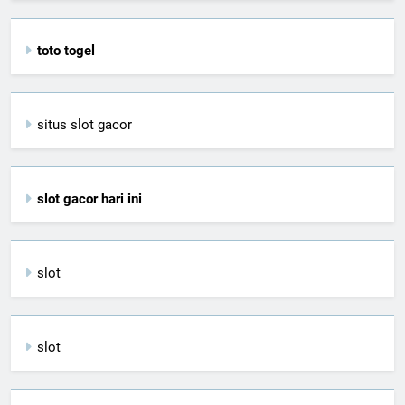
toto togel
situs slot gacor
slot gacor hari ini
slot
slot