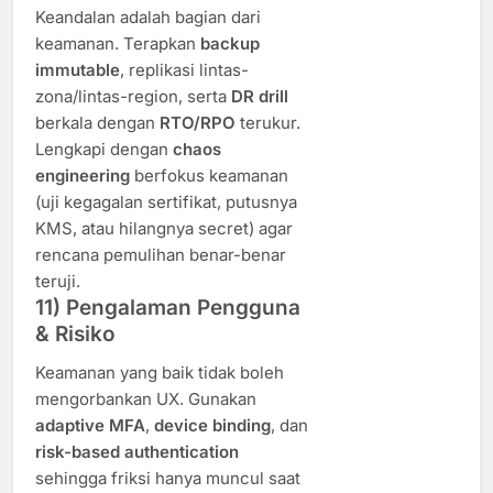
Keandalan adalah bagian dari
keamanan. Terapkan
backup
immutable
, replikasi lintas-
zona/lintas-region, serta
DR drill
berkala dengan
RTO/RPO
terukur.
Lengkapi dengan
chaos
engineering
berfokus keamanan
(uji kegagalan sertifikat, putusnya
KMS, atau hilangnya secret) agar
rencana pemulihan benar-benar
teruji.
11) Pengalaman Pengguna
& Risiko
Keamanan yang baik tidak boleh
mengorbankan UX. Gunakan
adaptive MFA
,
device binding
, dan
risk-based authentication
sehingga friksi hanya muncul saat