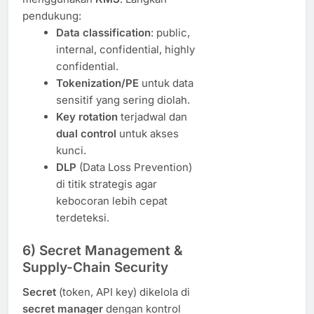
pendukung:
Data classification
: public,
internal, confidential, highly
confidential.
Tokenization/PE
untuk data
sensitif yang sering diolah.
Key rotation
terjadwal dan
dual control
untuk akses
kunci.
DLP
(Data Loss Prevention)
di titik strategis agar
kebocoran lebih cepat
terdeteksi.
6) Secret Management &
Supply-Chain Security
Secret
(token, API key) dikelola di
secret manager
dengan kontrol