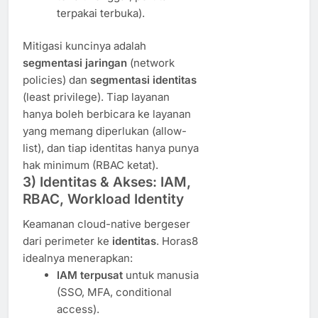
terpakai terbuka).
Mitigasi kuncinya adalah
segmentasi jaringan
(network
policies) dan
segmentasi identitas
(least privilege). Tiap layanan
hanya boleh berbicara ke layanan
yang memang diperlukan (allow-
list), dan tiap identitas hanya punya
hak minimum (RBAC ketat).
3) Identitas & Akses: IAM,
RBAC, Workload Identity
Keamanan cloud-native bergeser
dari perimeter ke
identitas
. Horas8
idealnya menerapkan:
IAM terpusat
untuk manusia
(SSO, MFA, conditional
access).