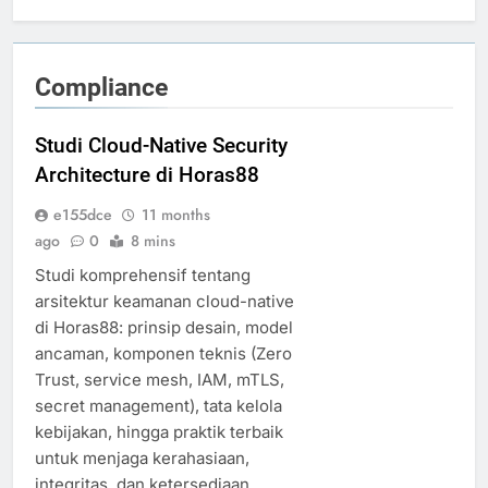
Compliance
Studi Cloud-Native Security
Architecture di Horas88
e155dce
11 months
ago
0
8 mins
Studi komprehensif tentang
arsitektur keamanan cloud-native
di Horas88: prinsip desain, model
ancaman, komponen teknis (Zero
Trust, service mesh, IAM, mTLS,
secret management), tata kelola
kebijakan, hingga praktik terbaik
untuk menjaga kerahasiaan,
integritas, dan ketersediaan