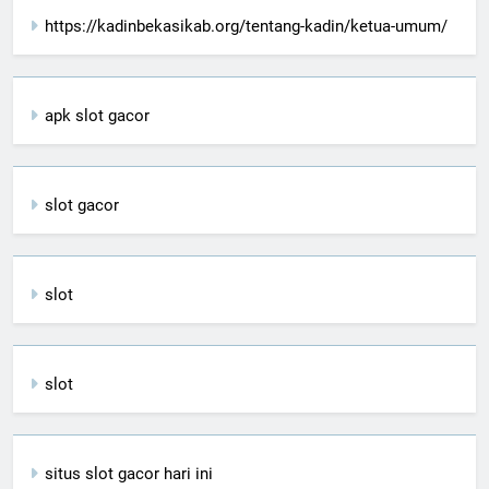
https://kadinbekasikab.org/tentang-kadin/ketua-umum/
apk slot gacor
slot gacor
slot
slot
situs slot gacor hari ini