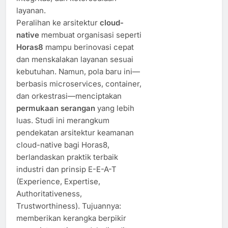
layanan.
Peralihan ke arsitektur
cloud-
native
membuat organisasi seperti
Horas8
mampu berinovasi cepat
dan menskalakan layanan sesuai
kebutuhan. Namun, pola baru ini—
berbasis microservices, container,
dan orkestrasi—menciptakan
permukaan serangan
yang lebih
luas. Studi ini merangkum
pendekatan arsitektur keamanan
cloud-native bagi Horas8,
berlandaskan praktik terbaik
industri dan prinsip E-E-A-T
(Experience, Expertise,
Authoritativeness,
Trustworthiness). Tujuannya:
memberikan kerangka berpikir