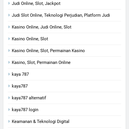
Judi Online, Slot, Jackpot
Judi Slot Online, Teknologi Perjudian, Platform Judi
Kasino Online, Judi Online, Slot
Kasino Online, Slot
Kasino Online, Slot, Permainan Kasino
Kasino, Slot, Permainan Online
kaya 787
kaya787
kaya787 alternatif
kaya787 login
Keamanan & Teknologi Digital