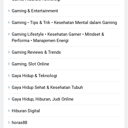
Gaming & Entertainment
Gaming • Tips & Trik • Kesehatan Mental dalam Gaming
Gaming Lifestyle • Kesehatan Gamer • Mindset &
Performa • Manajemen Energi
Gaming Reviews & Trends
Gaming, Slot Online
Gaya Hidup & Teknologi
Gaya Hidup Sehat & Kesehatan Tubuh
Gaya Hidup, Hiburan, Judi Online
Hiburan Digital
horas88