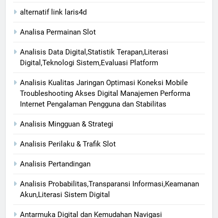
alternatif link laris4d
Analisa Permainan Slot
Analisis Data Digital,Statistik Terapan,Literasi
Digital,Teknologi Sistem,Evaluasi Platform
Analisis Kualitas Jaringan Optimasi Koneksi Mobile
Troubleshooting Akses Digital Manajemen Performa
Internet Pengalaman Pengguna dan Stabilitas
Analisis Mingguan & Strategi
Analisis Perilaku & Trafik Slot
Analisis Pertandingan
Analisis Probabilitas,Transparansi Informasi,Keamanan
Akun,Literasi Sistem Digital
Antarmuka Digital dan Kemudahan Navigasi