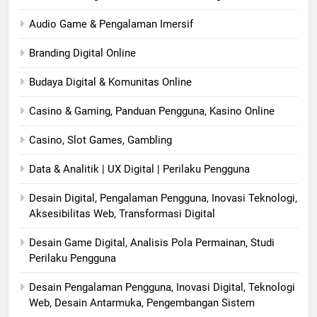
Audio Game & Pengalaman Imersif
Branding Digital Online
Budaya Digital & Komunitas Online
Casino & Gaming, Panduan Pengguna, Kasino Online
Casino, Slot Games, Gambling
Data & Analitik | UX Digital | Perilaku Pengguna
Desain Digital, Pengalaman Pengguna, Inovasi Teknologi,
Aksesibilitas Web, Transformasi Digital
Desain Game Digital, Analisis Pola Permainan, Studi
Perilaku Pengguna
Desain Pengalaman Pengguna, Inovasi Digital, Teknologi
Web, Desain Antarmuka, Pengembangan Sistem