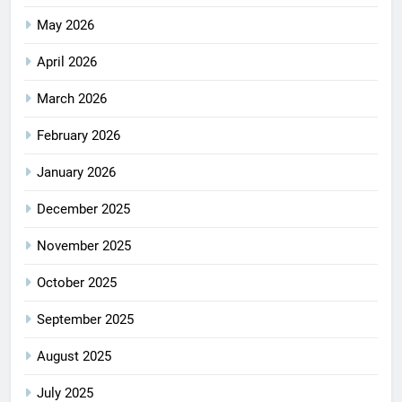
May 2026
April 2026
March 2026
February 2026
January 2026
December 2025
November 2025
October 2025
September 2025
August 2025
July 2025