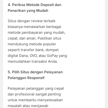
4. Periksa Metode Deposit dan
Penarikan yang Mudah
Situs dengan review terbaik
biasanya menawarkan berbagai
metode pembayaran yang mudah,
cepat, dan aman. Pastikan situs
mendukung metode populer
seperti transfer bank, dompet
digital Dana, OVO, atau GoPay yang
memudahkan transaksi Anda.
5. Pilih Situs dengan Pelayanan
Pelanggan Responsif
Pelayanan pelanggan yang cepat
dan profesional sangat penting
untuk membantu menyelesaikan
masalah atau menjawab