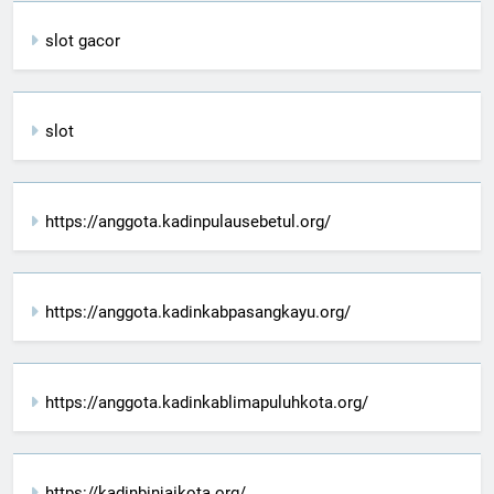
slot gacor
slot
https://anggota.kadinpulausebetul.org/
https://anggota.kadinkabpasangkayu.org/
https://anggota.kadinkablimapuluhkota.org/
https://kadinbinjaikota.org/