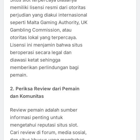
memiliki lisensi resmi dari otoritas
perjudian yang diakui internasional
seperti Malta Gaming Authority, UK
Gambling Commission, atau
otoritas lokal yang terpercaya.
Lisensi ini menjamin bahwa situs
beroperasi secara legal dan
diawasi ketat sehingga
memberikan perlindungan bagi
pemain.
2. Periksa Review dari Pemain
dan Komunitas
Review pemain adalah sumber
informasi penting untuk
mengetahui reputasi situs slot.
Cari review di forum, media sosial,
dan situs khusus yang membahas