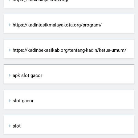
https://kadintasikmalayakota.org/program/
https://kadinbekasikab.org/tentang-kadin/ketua-umum/
apk slot gacor
slot gacor
slot