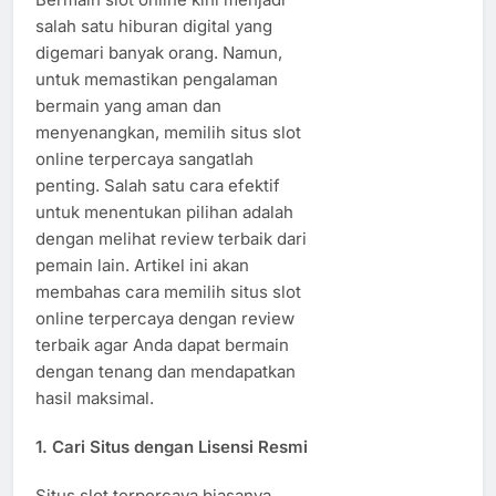
salah satu hiburan digital yang
digemari banyak orang. Namun,
untuk memastikan pengalaman
bermain yang aman dan
menyenangkan, memilih situs slot
online terpercaya sangatlah
penting. Salah satu cara efektif
untuk menentukan pilihan adalah
dengan melihat review terbaik dari
pemain lain. Artikel ini akan
membahas cara memilih situs slot
online terpercaya dengan review
terbaik agar Anda dapat bermain
dengan tenang dan mendapatkan
hasil maksimal.
1. Cari Situs dengan Lisensi Resmi
Situs slot terpercaya biasanya