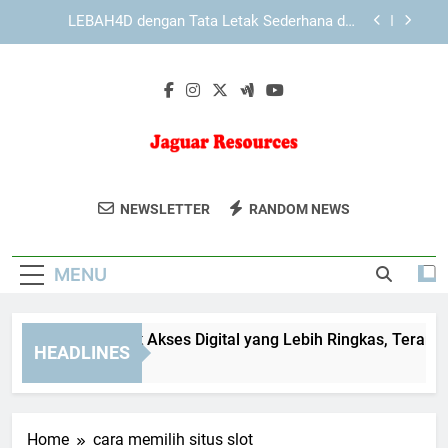
Skip
EDWINSLOT dan Perannya dalam Mendukung
to
Aktivitas Digital Harian
content
LEBAH4D dan Perannya dalam Mendukung
Aktivitas Digital Harian
EDWINSLOT untuk Akses Digital yang Lebih
Ringkas, Terarah, dan Efisien
LEBAH4D dengan Tata Letak Sederhana dan
Mudah Dipahami di Berbagai Perangkat
Jaguar
Jaguar Resources Menyediakan Solusi
EDWINSLOT dan Perannya dalam Mendukung
NEWSLETTER
RANDOM NEWS
Aktivitas Digital Harian
Resources
Konsultasi Energi Dan Sumber Daya
LEBAH4D dan Perannya dalam Mendukung
Yang Inovatif. Untuk Masa Depan Yang
Aktivitas Digital Harian
MENU
Berkelanjutan.
WINSLOT untuk Akses Digital yang Lebih Ringkas, Terarah, dan
HEADLINES
Weeks Ago
Home
cara memilih situs slot