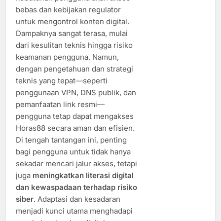
bebas dan kebijakan regulator
untuk mengontrol konten digital.
Dampaknya sangat terasa, mulai
dari kesulitan teknis hingga risiko
keamanan pengguna. Namun,
dengan pengetahuan dan strategi
teknis yang tepat—seperti
penggunaan VPN, DNS publik, dan
pemanfaatan link resmi—
pengguna tetap dapat mengakses
Horas88 secara aman dan efisien.
Di tengah tantangan ini, penting
bagi pengguna untuk tidak hanya
sekadar mencari jalur akses, tetapi
juga
meningkatkan literasi digital
dan kewaspadaan terhadap risiko
siber
. Adaptasi dan kesadaran
menjadi kunci utama menghadapi