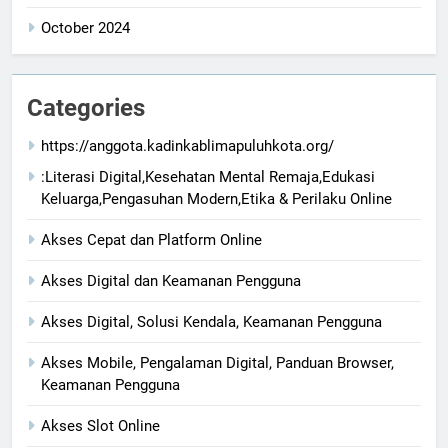
October 2024
Categories
https://anggota.kadinkablimapuluhkota.org/
:Literasi Digital,Kesehatan Mental Remaja,Edukasi
Keluarga,Pengasuhan Modern,Etika & Perilaku Online
Akses Cepat dan Platform Online
Akses Digital dan Keamanan Pengguna
Akses Digital, Solusi Kendala, Keamanan Pengguna
Akses Mobile, Pengalaman Digital, Panduan Browser,
Keamanan Pengguna
Akses Slot Online