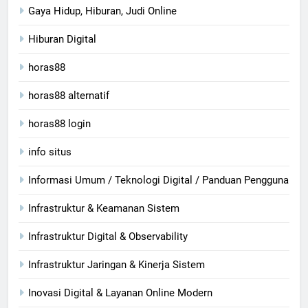
Gaya Hidup, Hiburan, Judi Online
Hiburan Digital
horas88
horas88 alternatif
horas88 login
info situs
Informasi Umum / Teknologi Digital / Panduan Pengguna
Infrastruktur & Keamanan Sistem
Infrastruktur Digital & Observability
Infrastruktur Jaringan & Kinerja Sistem
Inovasi Digital & Layanan Online Modern