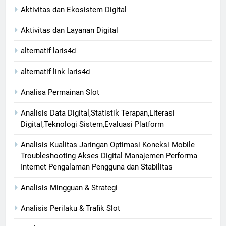
Aktivitas dan Ekosistem Digital
Aktivitas dan Layanan Digital
alternatif laris4d
alternatif link laris4d
Analisa Permainan Slot
Analisis Data Digital,Statistik Terapan,Literasi
Digital,Teknologi Sistem,Evaluasi Platform
Analisis Kualitas Jaringan Optimasi Koneksi Mobile
Troubleshooting Akses Digital Manajemen Performa
Internet Pengalaman Pengguna dan Stabilitas
Analisis Mingguan & Strategi
Analisis Perilaku & Trafik Slot