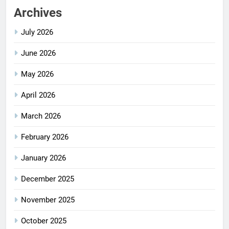
Archives
July 2026
June 2026
May 2026
April 2026
March 2026
February 2026
January 2026
December 2025
November 2025
October 2025