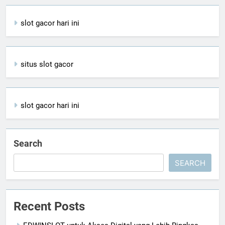
slot gacor hari ini
situs slot gacor
slot gacor hari ini
Search
SEARCH
Recent Posts