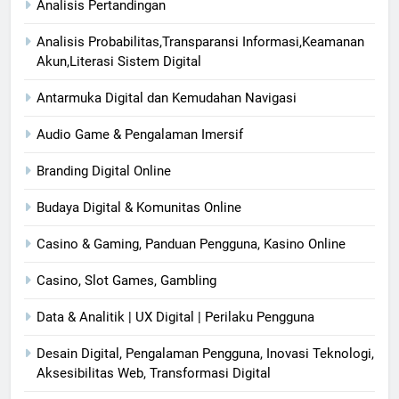
Analisis Pertandingan
Analisis Probabilitas,Transparansi Informasi,Keamanan
Akun,Literasi Sistem Digital
Antarmuka Digital dan Kemudahan Navigasi
Audio Game & Pengalaman Imersif
Branding Digital Online
Budaya Digital & Komunitas Online
Casino & Gaming, Panduan Pengguna, Kasino Online
Casino, Slot Games, Gambling
Data & Analitik | UX Digital | Perilaku Pengguna
Desain Digital, Pengalaman Pengguna, Inovasi Teknologi,
Aksesibilitas Web, Transformasi Digital