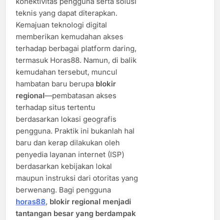
konektivitas pengguna serta solusi
teknis yang dapat diterapkan.
Kemajuan teknologi digital
memberikan kemudahan akses
terhadap berbagai platform daring,
termasuk Horas88. Namun, di balik
kemudahan tersebut, muncul
hambatan baru berupa
blokir
regional
—pembatasan akses
terhadap situs tertentu
berdasarkan lokasi geografis
pengguna. Praktik ini bukanlah hal
baru dan kerap dilakukan oleh
penyedia layanan internet (ISP)
berdasarkan kebijakan lokal
maupun instruksi dari otoritas yang
berwenang. Bagi pengguna
horas88
,
blokir regional menjadi
tantangan besar yang berdampak