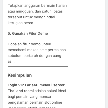
Tetapkan anggaran bermain harian
atau mingguan, dan patuhi batas
tersebut untuk menghindari
kerugian besar.
5. Gunakan Fitur Demo
Cobalah fitur demo untuk
memahami mekanisme permainan
sebelum bertaruh dengan uang
asli.
Kesimpulan
Login VIP Laris4D melalui server
Thailand resmi
adalah solusi ideal
bagi pemain yang mencari
pengalaman bermain slot online