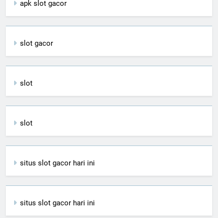
apk slot gacor
slot gacor
slot
slot
situs slot gacor hari ini
situs slot gacor hari ini