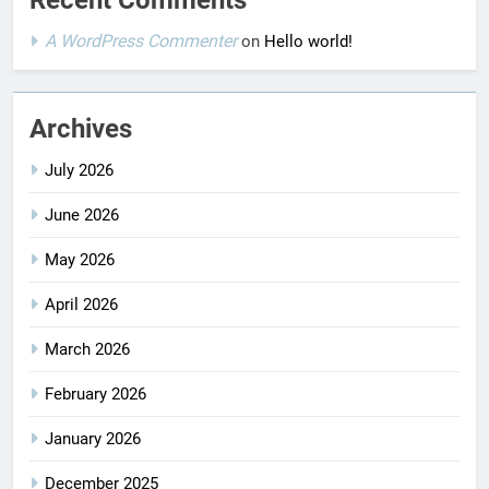
Recent Comments
A WordPress Commenter
on
Hello world!
Archives
July 2026
June 2026
May 2026
April 2026
March 2026
February 2026
January 2026
December 2025