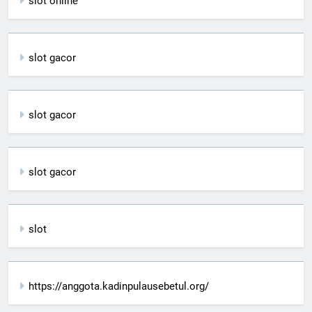
slot online
slot gacor
slot gacor
slot gacor
slot
https://anggota.kadinpulausebetul.org/