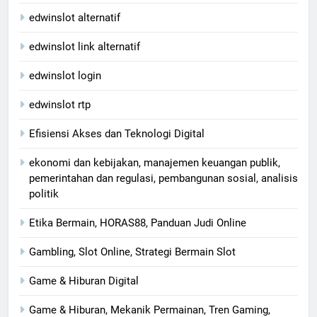
edwinslot alternatif
edwinslot link alternatif
edwinslot login
edwinslot rtp
Efisiensi Akses dan Teknologi Digital
ekonomi dan kebijakan, manajemen keuangan publik,
pemerintahan dan regulasi, pembangunan sosial, analisis
politik
Etika Bermain, HORAS88, Panduan Judi Online
Gambling, Slot Online, Strategi Bermain Slot
Game & Hiburan Digital
Game & Hiburan, Mekanik Permainan, Tren Gaming,