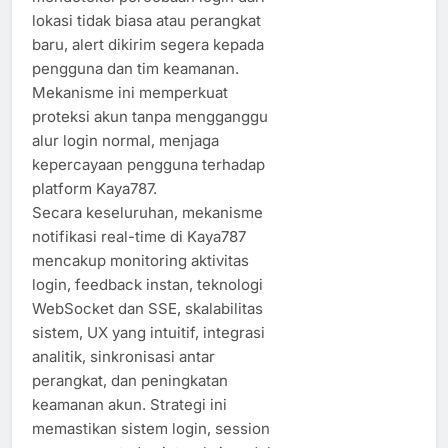
lokasi tidak biasa atau perangkat
baru, alert dikirim segera kepada
pengguna dan tim keamanan.
Mekanisme ini memperkuat
proteksi akun tanpa mengganggu
alur login normal, menjaga
kepercayaan pengguna terhadap
platform Kaya787.
Secara keseluruhan, mekanisme
notifikasi real-time di Kaya787
mencakup monitoring aktivitas
login, feedback instan, teknologi
WebSocket dan SSE, skalabilitas
sistem, UX yang intuitif, integrasi
analitik, sinkronisasi antar
perangkat, dan peningkatan
keamanan akun. Strategi ini
memastikan sistem login, session