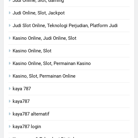
Judi Online, Slot, Gaming
Judi Online, Slot, Jackpot
Judi Slot Online, Teknologi Perjudian, Platform Judi
Kasino Online, Judi Online, Slot
Kasino Online, Slot
Kasino Online, Slot, Permainan Kasino
Kasino, Slot, Permainan Online
kaya 787
kaya787
kaya787 alternatif
kaya787 login