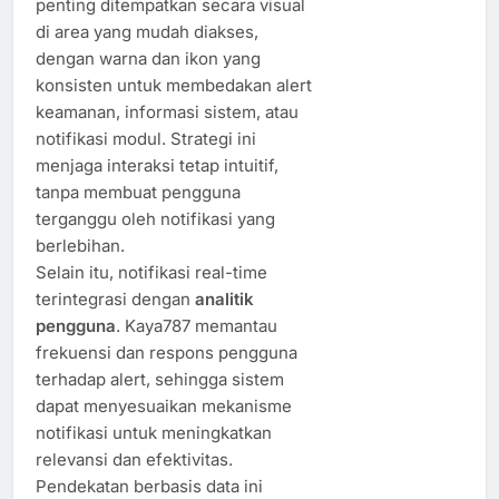
penting ditempatkan secara visual
di area yang mudah diakses,
dengan warna dan ikon yang
konsisten untuk membedakan alert
keamanan, informasi sistem, atau
notifikasi modul. Strategi ini
menjaga interaksi tetap intuitif,
tanpa membuat pengguna
terganggu oleh notifikasi yang
berlebihan.
Selain itu, notifikasi real-time
terintegrasi dengan
analitik
pengguna
. Kaya787 memantau
frekuensi dan respons pengguna
terhadap alert, sehingga sistem
dapat menyesuaikan mekanisme
notifikasi untuk meningkatkan
relevansi dan efektivitas.
Pendekatan berbasis data ini