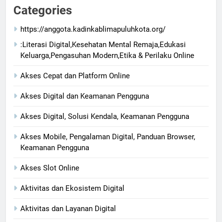
Categories
https://anggota.kadinkablimapuluhkota.org/
:Literasi Digital,Kesehatan Mental Remaja,Edukasi
Keluarga,Pengasuhan Modern,Etika & Perilaku Online
Akses Cepat dan Platform Online
Akses Digital dan Keamanan Pengguna
Akses Digital, Solusi Kendala, Keamanan Pengguna
Akses Mobile, Pengalaman Digital, Panduan Browser,
Keamanan Pengguna
Akses Slot Online
Aktivitas dan Ekosistem Digital
Aktivitas dan Layanan Digital