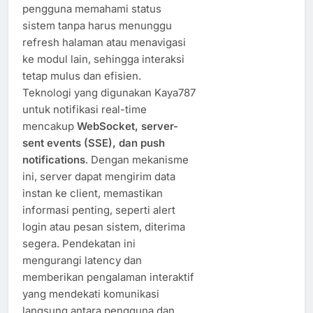
pengguna memahami status
sistem tanpa harus menunggu
refresh halaman atau menavigasi
ke modul lain, sehingga interaksi
tetap mulus dan efisien.
Teknologi yang digunakan Kaya787
untuk notifikasi real-time
mencakup
WebSocket, server-
sent events (SSE), dan push
notifications
. Dengan mekanisme
ini, server dapat mengirim data
instan ke client, memastikan
informasi penting, seperti alert
login atau pesan sistem, diterima
segera. Pendekatan ini
mengurangi latency dan
memberikan pengalaman interaktif
yang mendekati komunikasi
langsung antara pengguna dan