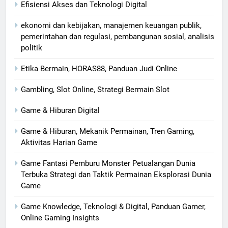
Efisiensi Akses dan Teknologi Digital
ekonomi dan kebijakan, manajemen keuangan publik,
pemerintahan dan regulasi, pembangunan sosial, analisis
politik
Etika Bermain, HORAS88, Panduan Judi Online
Gambling, Slot Online, Strategi Bermain Slot
Game & Hiburan Digital
Game & Hiburan, Mekanik Permainan, Tren Gaming,
Aktivitas Harian Game
Game Fantasi Pemburu Monster Petualangan Dunia
Terbuka Strategi dan Taktik Permainan Eksplorasi Dunia
Game
Game Knowledge, Teknologi & Digital, Panduan Gamer,
Online Gaming Insights