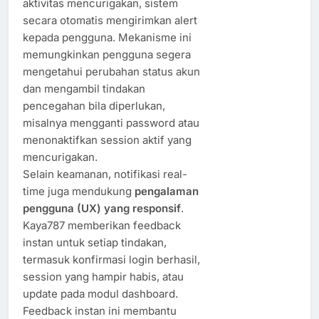
aktivitas mencurigakan, sistem
secara otomatis mengirimkan alert
kepada pengguna. Mekanisme ini
memungkinkan pengguna segera
mengetahui perubahan status akun
dan mengambil tindakan
pencegahan bila diperlukan,
misalnya mengganti password atau
menonaktifkan session aktif yang
mencurigakan.
Selain keamanan, notifikasi real-
time juga mendukung
pengalaman
pengguna (UX) yang responsif
.
Kaya787 memberikan feedback
instan untuk setiap tindakan,
termasuk konfirmasi login berhasil,
session yang hampir habis, atau
update pada modul dashboard.
Feedback instan ini membantu