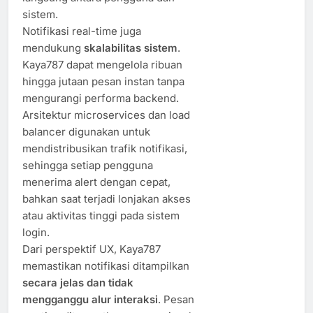
sistem.
Notifikasi real-time juga
mendukung
skalabilitas sistem
.
Kaya787 dapat mengelola ribuan
hingga jutaan pesan instan tanpa
mengurangi performa backend.
Arsitektur microservices dan load
balancer digunakan untuk
mendistribusikan trafik notifikasi,
sehingga setiap pengguna
menerima alert dengan cepat,
bahkan saat terjadi lonjakan akses
atau aktivitas tinggi pada sistem
login.
Dari perspektif UX, Kaya787
memastikan notifikasi ditampilkan
secara jelas dan tidak
mengganggu alur interaksi
. Pesan