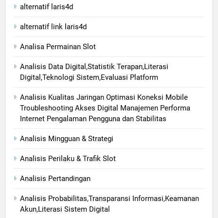
alternatif laris4d
alternatif link laris4d
Analisa Permainan Slot
Analisis Data Digital,Statistik Terapan,Literasi
Digital,Teknologi Sistem,Evaluasi Platform
Analisis Kualitas Jaringan Optimasi Koneksi Mobile
Troubleshooting Akses Digital Manajemen Performa
Internet Pengalaman Pengguna dan Stabilitas
Analisis Mingguan & Strategi
Analisis Perilaku & Trafik Slot
Analisis Pertandingan
Analisis Probabilitas,Transparansi Informasi,Keamanan
Akun,Literasi Sistem Digital