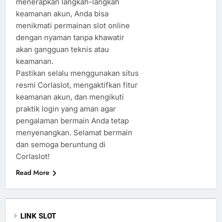
menerapkan langkah-langkah
keamanan akun, Anda bisa
menikmati permainan slot online
dengan nyaman tanpa khawatir
akan gangguan teknis atau
keamanan.
Pastikan selalu menggunakan situs
resmi Corlaslot, mengaktifkan fitur
keamanan akun, dan mengikuti
praktik login yang aman agar
pengalaman bermain Anda tetap
menyenangkan. Selamat bermain
dan semoga beruntung di
Corlaslot!
Read More
LINK SLOT