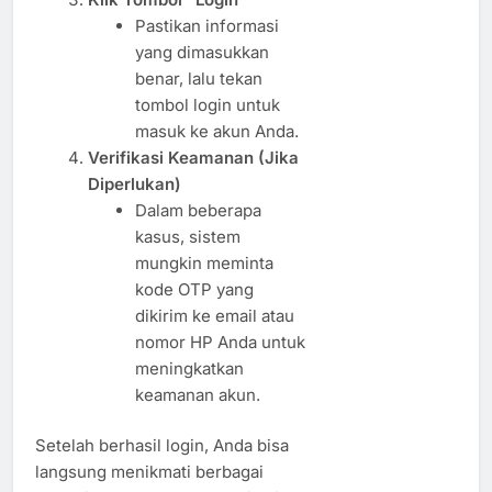
Pastikan informasi
yang dimasukkan
benar, lalu tekan
tombol login untuk
masuk ke akun Anda.
Verifikasi Keamanan (Jika
Diperlukan)
Dalam beberapa
kasus, sistem
mungkin meminta
kode OTP yang
dikirim ke email atau
nomor HP Anda untuk
meningkatkan
keamanan akun.
Setelah berhasil login, Anda bisa
langsung menikmati berbagai