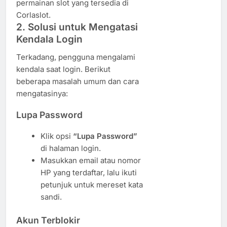
permainan slot yang tersedia di
Corlaslot.
2. Solusi untuk Mengatasi
Kendala Login
Terkadang, pengguna mengalami
kendala saat login. Berikut
beberapa masalah umum dan cara
mengatasinya:
Lupa Password
Klik opsi
“Lupa Password”
di halaman login.
Masukkan email atau nomor
HP yang terdaftar, lalu ikuti
petunjuk untuk mereset kata
sandi.
Akun Terblokir