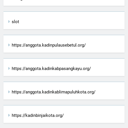
slot
https://anggota.kadinpulausebetul.org/
https://anggota.kadinkabpasangkayu.org/
https://anggota.kadinkablimapuluhkota.org/
https://kadinbinjaikota.org/