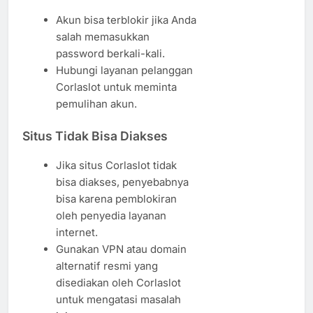
Akun bisa terblokir jika Anda
salah memasukkan
password berkali-kali.
Hubungi layanan pelanggan
Corlaslot untuk meminta
pemulihan akun.
Situs Tidak Bisa Diakses
Jika situs Corlaslot tidak
bisa diakses, penyebabnya
bisa karena pemblokiran
oleh penyedia layanan
internet.
Gunakan VPN atau domain
alternatif resmi yang
disediakan oleh Corlaslot
untuk mengatasi masalah