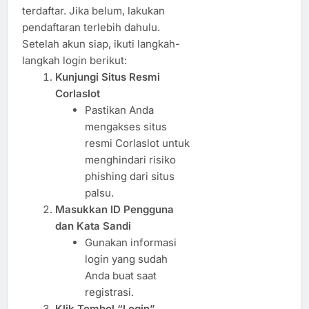
terdaftar. Jika belum, lakukan
pendaftaran terlebih dahulu.
Setelah akun siap, ikuti langkah-
langkah login berikut:
Kunjungi Situs Resmi
Corlaslot
Pastikan Anda
mengakses situs
resmi Corlaslot untuk
menghindari risiko
phishing dari situs
palsu.
Masukkan ID Pengguna
dan Kata Sandi
Gunakan informasi
login yang sudah
Anda buat saat
registrasi.
Klik Tombol “Login”