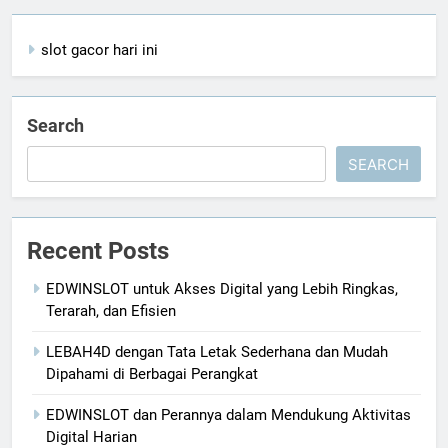
slot gacor hari ini
Search
SEARCH
Recent Posts
EDWINSLOT untuk Akses Digital yang Lebih Ringkas,
Terarah, dan Efisien
LEBAH4D dengan Tata Letak Sederhana dan Mudah
Dipahami di Berbagai Perangkat
EDWINSLOT dan Perannya dalam Mendukung Aktivitas
Digital Harian