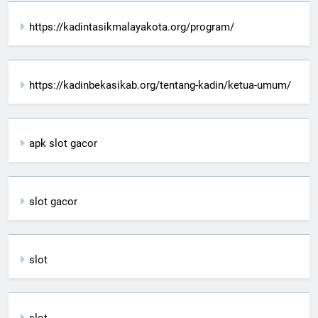
https://kadintasikmalayakota.org/program/
https://kadinbekasikab.org/tentang-kadin/ketua-umum/
apk slot gacor
slot gacor
slot