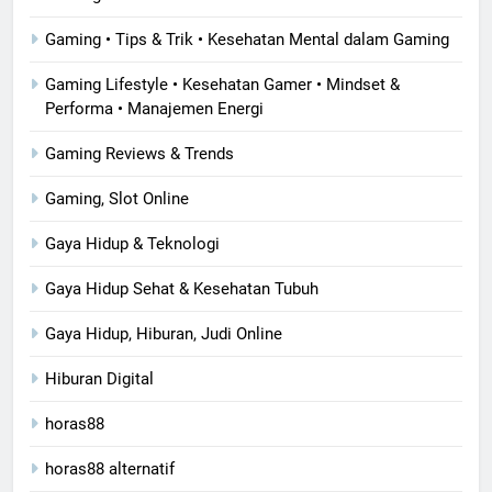
Gaming • Tips & Trik • Kesehatan Mental dalam Gaming
Gaming Lifestyle • Kesehatan Gamer • Mindset &
Performa • Manajemen Energi
Gaming Reviews & Trends
Gaming, Slot Online
Gaya Hidup & Teknologi
Gaya Hidup Sehat & Kesehatan Tubuh
Gaya Hidup, Hiburan, Judi Online
Hiburan Digital
horas88
horas88 alternatif