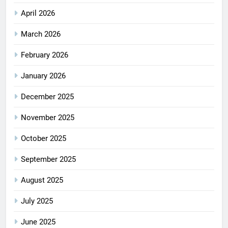
April 2026
March 2026
February 2026
January 2026
December 2025
November 2025
October 2025
September 2025
August 2025
July 2025
June 2025