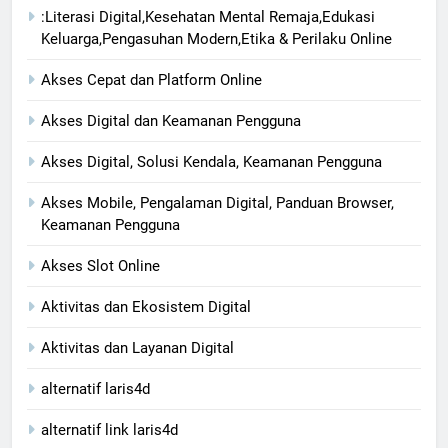
:Literasi Digital,Kesehatan Mental Remaja,Edukasi
Keluarga,Pengasuhan Modern,Etika & Perilaku Online
Akses Cepat dan Platform Online
Akses Digital dan Keamanan Pengguna
Akses Digital, Solusi Kendala, Keamanan Pengguna
Akses Mobile, Pengalaman Digital, Panduan Browser,
Keamanan Pengguna
Akses Slot Online
Aktivitas dan Ekosistem Digital
Aktivitas dan Layanan Digital
alternatif laris4d
alternatif link laris4d