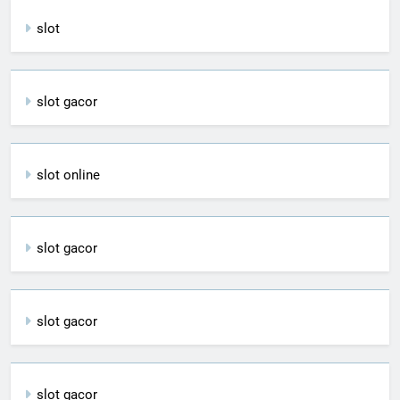
slot
slot gacor
slot online
slot gacor
slot gacor
slot gacor