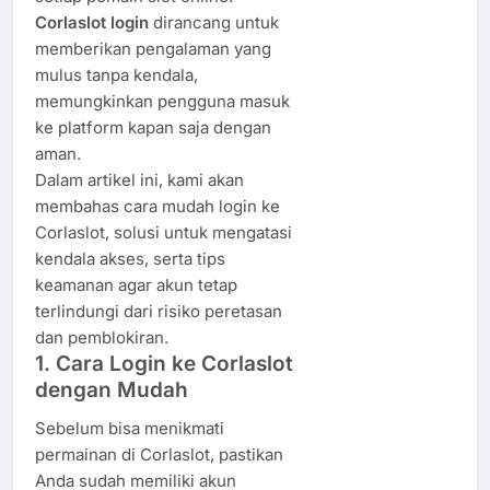
Corlaslot login
dirancang untuk
memberikan pengalaman yang
mulus tanpa kendala,
memungkinkan pengguna masuk
ke platform kapan saja dengan
aman.
Dalam artikel ini, kami akan
membahas cara mudah login ke
Corlaslot, solusi untuk mengatasi
kendala akses, serta tips
keamanan agar akun tetap
terlindungi dari risiko peretasan
dan pemblokiran.
1. Cara Login ke Corlaslot
dengan Mudah
Sebelum bisa menikmati
permainan di Corlaslot, pastikan
Anda sudah memiliki akun