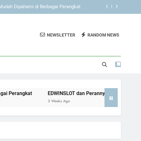
udah Dipahami di Berbagai Perangkat
m Mendukung Aktivitas Digital Harian
m Mendukung Aktivitas Digital Harian
NEWSLETTER
RANDOM NEWS
g Lebih Ringkas, Terarah, dan Efisien
a Yang Inovatif. Untuk Masa Depan Yang Berkelanjutan.
udah Dipahami di Berbagai Perangkat
m Mendukung Aktivitas Digital Harian
m Mendukung Aktivitas Digital Harian
at
EDWINSLOT dan Perannya dalam Mendukung Aktivitas
3 Weeks Ago