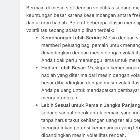
Bermain di mesin slot dengan volatilitas sedang m
keuntungan besar karena keseimbangan antara fr
dan ukuran hadiah. Berikut beberapa alasan menga
volatilitas sedang adalah pilihan terbaik:
Kemenangan Lebih Sering
: Mesin dengan vo
memberi peluang bagi pemain untuk menang 
dibandingkan dengan mesin dengan volatilitas 
Anda tidak perlu menunggu lama untuk mer
Hadiah Lebih Besar
: Meskipun kemenangan d
hadiah yang diterima dari mesin dengan volat
besar dibandingkan dengan mesin volatilitas
Anda peluang untuk mendapatkan pembayara
menguntungkan.
Lebih Sesuai untuk Pemain Jangka Panjan
sedang sangat cocok untuk pemain yang ingi
tanpa harus takut kehilangan uang terlalu cep
menginginkan potensi kemenangan yang leb
dibandingkan mesin volatilitas rendah.