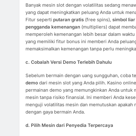
Banyak mesin slot dengan volatilitas sedang menaw
yang dapat meningkatkan peluang Anda untuk mena
Fitur seperti
putaran gratis
(free spins),
simbol liar
pengganda kemenangan
(multipliers) dapat memb
memperoleh kemenangan lebih besar dalam waktu s
yang memiliki fitur bonus ini memberi Anda peluan
memaksimalkan kemenangan tanpa perlu meningkat
c.
Cobalah Versi Demo Terlebih Dahulu
Sebelum bermain dengan uang sungguhan, coba te
demo
dari mesin slot yang Anda pilih. Kasino onli
permainan demo yang memungkinkan Anda untuk m
mesin tanpa risiko finansial. Ini memberi Anda ke
menguji volatilitas mesin dan memutuskan apakah 
dengan gaya bermain Anda.
d.
Pilih Mesin dari Penyedia Terpercaya