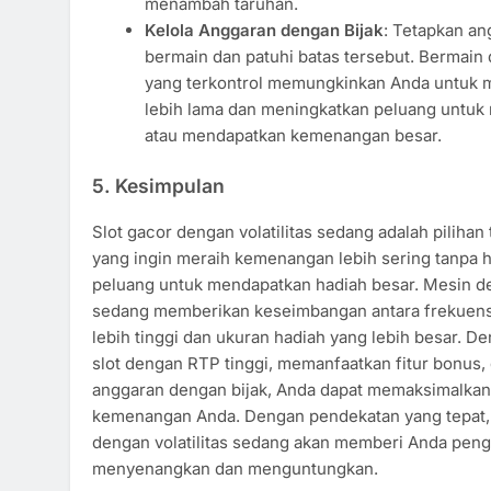
menambah taruhan.
Kelola Anggaran dengan Bijak
: Tetapkan a
bermain dan patuhi batas tersebut. Bermain
yang terkontrol memungkinkan Anda untuk 
lebih lama dan meningkatkan peluang untuk
atau mendapatkan kemenangan besar.
5.
Kesimpulan
Slot gacor dengan volatilitas sedang adalah pilihan
yang ingin meraih kemenangan lebih sering tanpa
peluang untuk mendapatkan hadiah besar. Mesin den
sedang memberikan keseimbangan antara frekuen
lebih tinggi dan ukuran hadiah yang lebih besar. 
slot dengan RTP tinggi, memanfaatkan fitur bonus,
anggaran dengan bijak, Anda dapat memaksimalkan
kemenangan Anda. Dengan pendekatan yang tepat, 
dengan volatilitas sedang akan memberi Anda pen
menyenangkan dan menguntungkan.