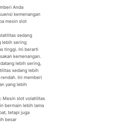
emberi Anda
ekuensi kemenangan
pa mesin slot
latilitas sedang
lebih sering
tinggi. Ini berarti
asakan kemenangan.
atang lebih sering,
ilitas sedang lebih
 rendah. Ini memberi
n yang lebih
g
: Mesin slot volatilitas
n bermain lebih lama
at, tetapi juga
ih besar