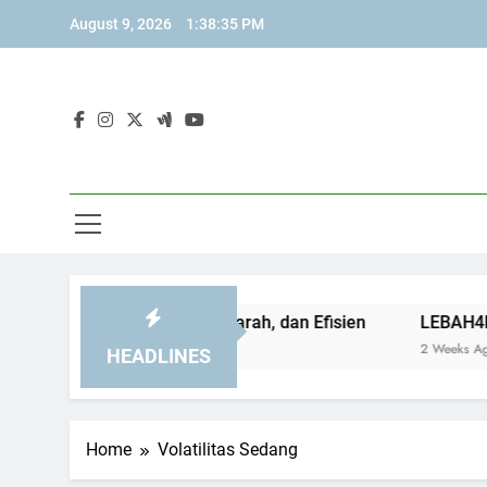
Skip
August 9, 2026
1:38:36 PM
to
content
Jag
Jaguar Re
ebih Ringkas, Terarah, dan Efisien
LEBAH4D dengan Tat
2 Weeks Ago
HEADLINES
Home
Volatilitas Sedang