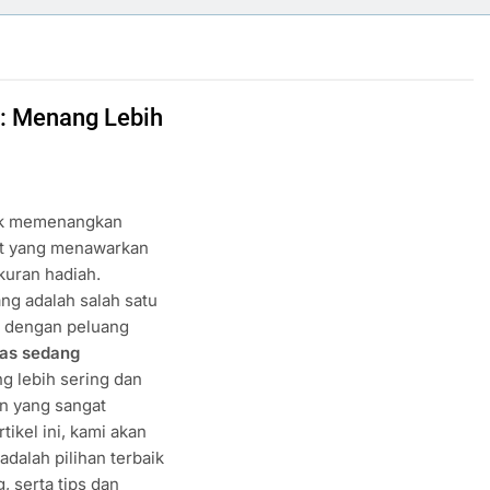
g: Menang Lebih
tuk memenangkan
lot yang menawarkan
uran hadiah.
ang adalah salah satu
g dengan peluang
itas sedang
 lebih sering dan
an yang sangat
ikel ini, kami akan
dalah pilihan terbaik
 serta tips dan