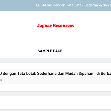
LEBAH4D dengan Tata Letak Sederhana dan M
EDWINSLOT dan Perannya dala
LEBAH4D dan Perannya dala
uar Resources
EDWINSLOT untuk Akses Digital yan
sources Menyediakan Solusi Konsultasi Energi Dan Sumber Day
LEBAH4D dengan Tata Letak Sederhana dan M
SAMPLE PAGE
EDWINSLOT dan Perannya dala
LEBAH4D dan Perannya dala
a Letak Sederhana dan Mudah Dipahami di Berbagai Perangk