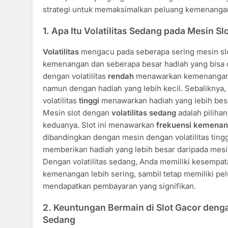
strategi untuk memaksimalkan peluang kemenanga
1.
Apa Itu Volatilitas Sedang pada Mesin Sl
Volatilitas
mengacu pada seberapa sering mesin s
kemenangan dan seberapa besar hadiah yang bisa d
dengan volatilitas
rendah
menawarkan kemenangan y
namun dengan hadiah yang lebih kecil. Sebaliknya,
volatilitas
tinggi
menawarkan hadiah yang lebih besar
Mesin slot dengan
volatilitas sedang
adalah pilihan
keduanya. Slot ini menawarkan
frekuensi kemenang
dibandingkan dengan mesin dengan volatilitas tinggi
memberikan hadiah yang lebih besar daripada mesin 
Dengan volatilitas sedang, Anda memiliki kesempa
kemenangan lebih sering, sambil tetap memiliki pe
mendapatkan pembayaran yang signifikan.
2.
Keuntungan Bermain di Slot Gacor dengan
Sedang