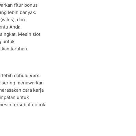
arkan fitur bonus
ng lebih banyak.
(wilds), dan
antu Anda
ingkat. Mesin slot
g untuk
kan taruhan.
rlebih dahulu
versi
ne sering menawarkan
erasakan cara kerja
sempatan untuk
mesin tersebut cocok