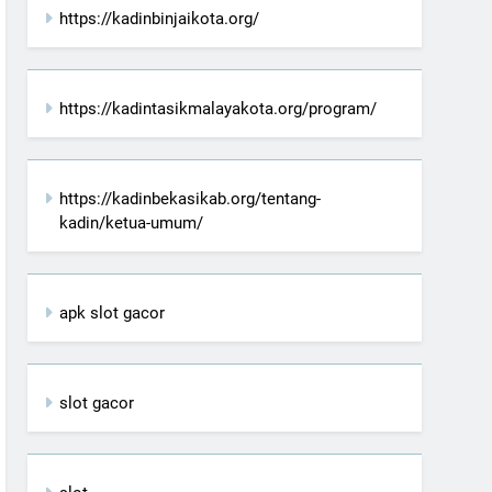
https://kadinbinjaikota.org/
https://kadintasikmalayakota.org/program/
https://kadinbekasikab.org/tentang-
kadin/ketua-umum/
apk slot gacor
slot gacor