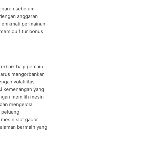
nggaran sebelum
 dengan anggaran
menikmati permainan
 memicu fitur bonus
 terbaik bagi pemain
 harus mengorbankan
gan volatilitas
si kemenangan yang
Dengan memilih mesin
 dan mengelola
 peluang
mesin slot gacor
galaman bermain yang