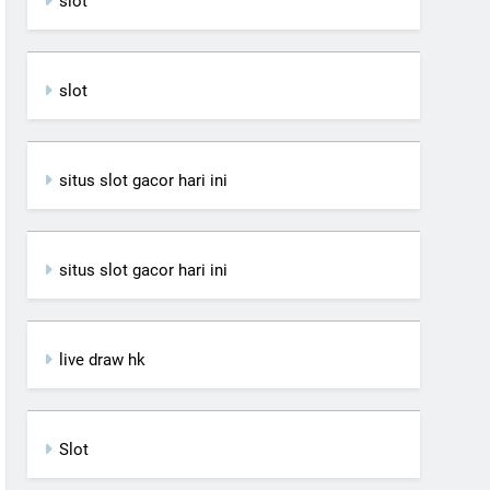
slot
slot
situs slot gacor hari ini
situs slot gacor hari ini
live draw hk
Slot