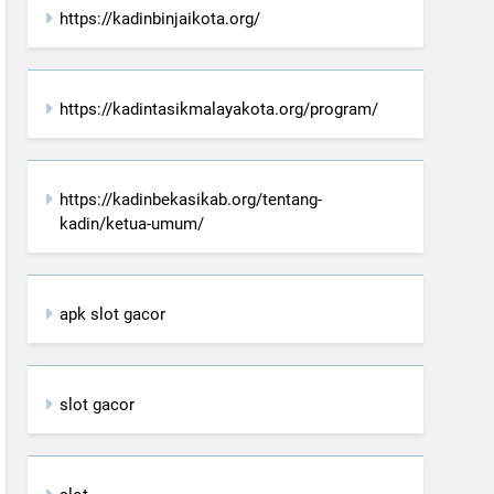
https://kadinbinjaikota.org/
https://kadintasikmalayakota.org/program/
https://kadinbekasikab.org/tentang-
kadin/ketua-umum/
apk slot gacor
slot gacor