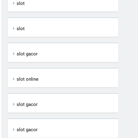
slot
slot
slot gacor
slot online
slot gacor
slot gacor