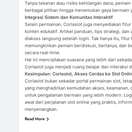
Tanpa tekanan atau risiko kehilangan dana, pemain 
berbagai pilihan hingga menemukan gaya bermain y
Integrasi Sistem dan Komunitas Interaktif
Selain permainan, Corlaslot juga menyediakan fitu
konten edukatif. Artikel panduan, tips strategi, dan
diakses langsung setelah login. Tak hanya itu, fitur
memungkinkan pemain berdiskusi, bertanya, dan b
secara real-time.
Hal ini menciptakan suasana yang lebih dari seka
Corlaslot juga menjadi ruang belajar dan interaksi di
Kesimpulan: Corlaslot, Akses Cerdas ke Slot Onlin
Corlaslot bukan sekadar portal permainan slot, tetap
yang menghadirkan kemudahan akses, keamanan, dan
untuk pengalaman bermain yang lebih modern. Login
awal dari perjalanan slot online yang praktis, inform
menyenangkan.
Read More