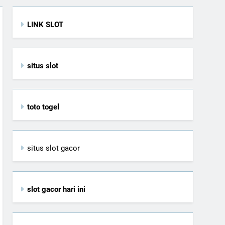
LINK SLOT
situs slot
toto togel
situs slot gacor
slot gacor hari ini