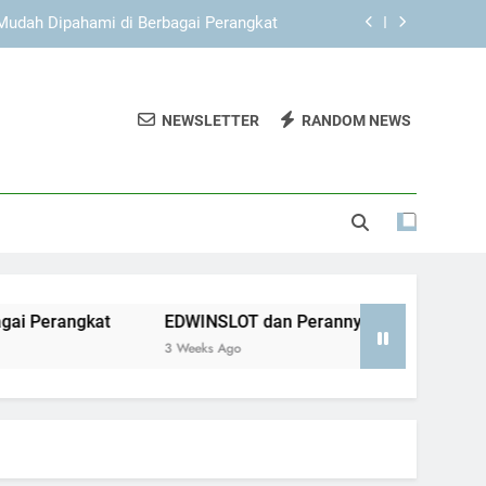
udah Dipahami di Berbagai Perangkat
m Mendukung Aktivitas Digital Harian
m Mendukung Aktivitas Digital Harian
NEWSLETTER
RANDOM NEWS
g Lebih Ringkas, Terarah, dan Efisien
a Yang Inovatif. Untuk Masa Depan Yang Berkelanjutan.
udah Dipahami di Berbagai Perangkat
m Mendukung Aktivitas Digital Harian
m Mendukung Aktivitas Digital Harian
ngkat
EDWINSLOT dan Perannya dalam Mendukung Aktivit
3 Weeks Ago