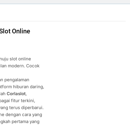
Slot Online
nuju slot online
pilan modern. Cocok
dan pengalaman
tform hiburan daring,
alah
Corlaslot
,
gai fitur terkini,
yang terus diperbarui.
line dengan cara yang
ngkah pertama yang