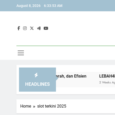
Skip
August 8, 2026
6:33:54 AM
to
content
Jag
Jaguar Re
 Lebih Ringkas, Terarah, dan Efisien
LEBAH4D dengan T
2 Weeks Ago
HEADLINES
Home
slot terkini 2025