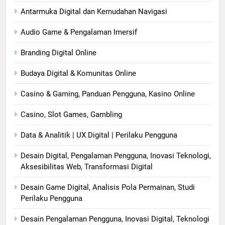
Antarmuka Digital dan Kemudahan Navigasi
Audio Game & Pengalaman Imersif
Branding Digital Online
Budaya Digital & Komunitas Online
Casino & Gaming, Panduan Pengguna, Kasino Online
Casino, Slot Games, Gambling
Data & Analitik | UX Digital | Perilaku Pengguna
Desain Digital, Pengalaman Pengguna, Inovasi Teknologi,
Aksesibilitas Web, Transformasi Digital
Desain Game Digital, Analisis Pola Permainan, Studi
Perilaku Pengguna
Desain Pengalaman Pengguna, Inovasi Digital, Teknologi