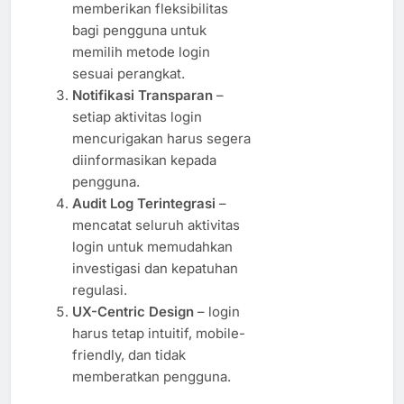
memberikan fleksibilitas
bagi pengguna untuk
memilih metode login
sesuai perangkat.
Notifikasi Transparan
–
setiap aktivitas login
mencurigakan harus segera
diinformasikan kepada
pengguna.
Audit Log Terintegrasi
–
mencatat seluruh aktivitas
login untuk memudahkan
investigasi dan kepatuhan
regulasi.
UX-Centric Design
– login
harus tetap intuitif, mobile-
friendly, dan tidak
memberatkan pengguna.