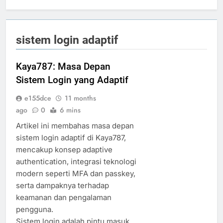
sistem login adaptif
Kaya787: Masa Depan
Sistem Login yang Adaptif
e155dce
11 months
ago
0
6 mins
Artikel ini membahas masa depan
sistem login adaptif di Kaya787,
mencakup konsep adaptive
authentication, integrasi teknologi
modern seperti MFA dan passkey,
serta dampaknya terhadap
keamanan dan pengalaman
pengguna.
Sistem login adalah pintu masuk