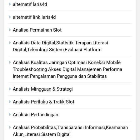
alternatif laris4d
alternatif link laris4d
Analisa Permainan Slot
Analisis Data Digital,Statistik Terapan,Literasi
Digital,Teknologi Sistem,Evaluasi Platform
Analisis Kualitas Jaringan Optimasi Koneksi Mobile
Troubleshooting Akses Digital Manajemen Performa
Internet Pengalaman Pengguna dan Stabilitas
Analisis Mingguan & Strategi
Analisis Perilaku & Trafik Slot
Analisis Pertandingan
Analisis Probabilitas,Transparansi Informasi,Keamanan
Akun,Literasi Sistem Digital