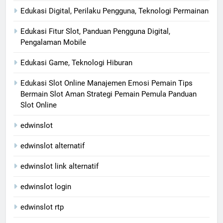
Edukasi Digital, Perilaku Pengguna, Teknologi Permainan
Edukasi Fitur Slot, Panduan Pengguna Digital,
Pengalaman Mobile
Edukasi Game, Teknologi Hiburan
Edukasi Slot Online Manajemen Emosi Pemain Tips
Bermain Slot Aman Strategi Pemain Pemula Panduan
Slot Online
edwinslot
edwinslot alternatif
edwinslot link alternatif
edwinslot login
edwinslot rtp