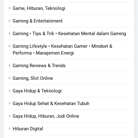
Game, Hiburan, Teknologi
Gaming & Entertainment
Gaming • Tips & Trik • Kesehatan Mental dalam Gaming
Gaming Lifestyle • Kesehatan Gamer • Mindset &
Performa • Manajemen Energi
Gaming Reviews & Trends
Gaming, Slot Online
Gaya Hidup & Teknologi
Gaya Hidup Sehat & Kesehatan Tubuh
Gaya Hidup, Hiburan, Judi Online
Hiburan Digital