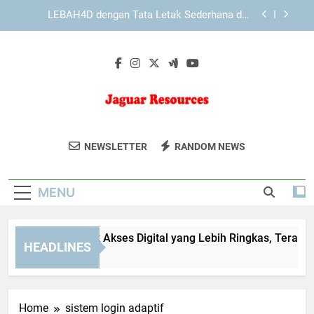
Skip
EDWINSLOT dan Perannya dalam Mendukung
to
Aktivitas Digital Harian
content
LEBAH4D dan Perannya dalam Mendukung
Aktivitas Digital Harian
EDWINSLOT untuk Akses Digital yang Lebih
Ringkas, Terarah, dan Efisien
LEBAH4D dengan Tata Letak Sederhana dan
Mudah Dipahami di Berbagai Perangkat
Jaguar
Jaguar Resources Menyediakan Solusi
EDWINSLOT dan Perannya dalam Mendukung
NEWSLETTER
RANDOM NEWS
Aktivitas Digital Harian
Resources
Konsultasi Energi Dan Sumber Daya
LEBAH4D dan Perannya dalam Mendukung
Yang Inovatif. Untuk Masa Depan Yang
Aktivitas Digital Harian
MENU
Berkelanjutan.
WINSLOT untuk Akses Digital yang Lebih Ringkas, Terarah, dan
HEADLINES
Weeks Ago
Home
sistem login adaptif