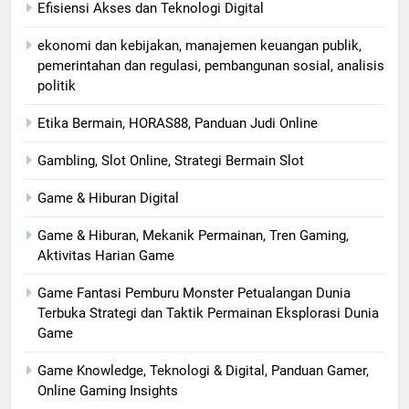
Efisiensi Akses dan Teknologi Digital
ekonomi dan kebijakan, manajemen keuangan publik,
pemerintahan dan regulasi, pembangunan sosial, analisis
politik
Etika Bermain, HORAS88, Panduan Judi Online
Gambling, Slot Online, Strategi Bermain Slot
Game & Hiburan Digital
Game & Hiburan, Mekanik Permainan, Tren Gaming,
Aktivitas Harian Game
Game Fantasi Pemburu Monster Petualangan Dunia
Terbuka Strategi dan Taktik Permainan Eksplorasi Dunia
Game
Game Knowledge, Teknologi & Digital, Panduan Gamer,
Online Gaming Insights