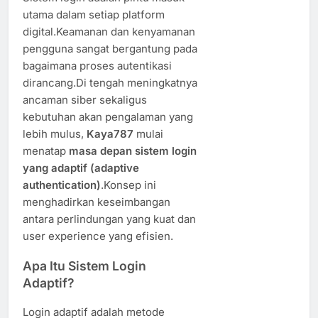
utama dalam setiap platform
digital.Keamanan dan kenyamanan
pengguna sangat bergantung pada
bagaimana proses autentikasi
dirancang.Di tengah meningkatnya
ancaman siber sekaligus
kebutuhan akan pengalaman yang
lebih mulus,
Kaya787
mulai
menatap
masa depan sistem login
yang adaptif (adaptive
authentication)
.Konsep ini
menghadirkan keseimbangan
antara perlindungan yang kuat dan
user experience yang efisien.
Apa Itu Sistem Login
Adaptif?
Login adaptif adalah metode