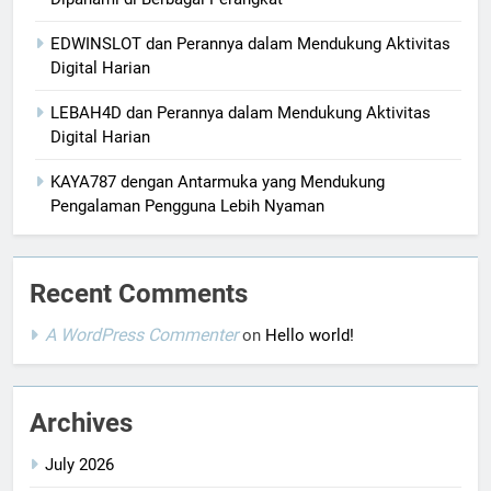
EDWINSLOT dan Perannya dalam Mendukung Aktivitas
Digital Harian
LEBAH4D dan Perannya dalam Mendukung Aktivitas
Digital Harian
KAYA787 dengan Antarmuka yang Mendukung
Pengalaman Pengguna Lebih Nyaman
Recent Comments
A WordPress Commenter
on
Hello world!
Archives
July 2026