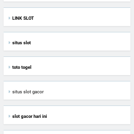
LINK SLOT
situs slot
toto togel
situs slot gacor
slot gacor hari ini