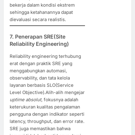
bekerja dalam kondisi ekstrem
sehingga ketahanannya dapat
dievaluasi secara realistis.
7. Penerapan SRE(Site
Reliability Engineering)
Reliability engineering terhubung
erat dengan praktik SRE yang
menggabungkan automasi,
observability, dan tata kelola
layanan berbasis SLO(Service
Level Objective).Alih-alih mengejar
uptime absolut
, fokusnya adalah
keterukuran kualitas pengalaman
pengguna dengan indikator seperti
latency, throughput, dan error rate.
SRE juga memastikan bahwa