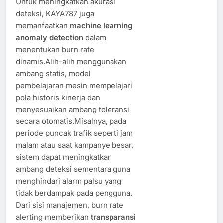
Untuk meningkatkan akurasi
deteksi, KAYA787 juga
memanfaatkan
machine learning
anomaly detection
dalam
menentukan burn rate
dinamis.Alih-alih menggunakan
ambang statis, model
pembelajaran mesin mempelajari
pola historis kinerja dan
menyesuaikan ambang toleransi
secara otomatis.Misalnya, pada
periode puncak trafik seperti jam
malam atau saat kampanye besar,
sistem dapat meningkatkan
ambang deteksi sementara guna
menghindari alarm palsu yang
tidak berdampak pada pengguna.
Dari sisi manajemen, burn rate
alerting memberikan
transparansi