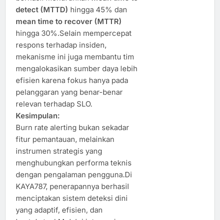
detect (MTTD)
hingga 45% dan
mean time to recover (MTTR)
hingga 30%.Selain mempercepat
respons terhadap insiden,
mekanisme ini juga membantu tim
mengalokasikan sumber daya lebih
efisien karena fokus hanya pada
pelanggaran yang benar-benar
relevan terhadap SLO.
Kesimpulan:
Burn rate alerting bukan sekadar
fitur pemantauan, melainkan
instrumen strategis yang
menghubungkan performa teknis
dengan pengalaman pengguna.Di
KAYA787, penerapannya berhasil
menciptakan sistem deteksi dini
yang adaptif, efisien, dan