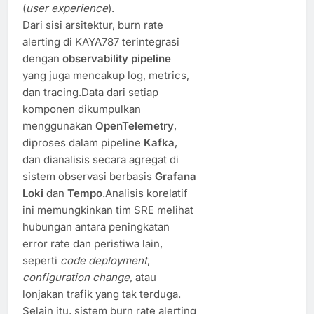
(
user experience
).
Dari sisi arsitektur, burn rate
alerting di KAYA787 terintegrasi
dengan
observability pipeline
yang juga mencakup log, metrics,
dan tracing.Data dari setiap
komponen dikumpulkan
menggunakan
OpenTelemetry
,
diproses dalam pipeline
Kafka
,
dan dianalisis secara agregat di
sistem observasi berbasis
Grafana
Loki
dan
Tempo
.Analisis korelatif
ini memungkinkan tim SRE melihat
hubungan antara peningkatan
error rate dan peristiwa lain,
seperti
code deployment
,
configuration change
, atau
lonjakan trafik yang tak terduga.
Selain itu, sistem burn rate alerting