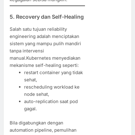
5. Recovery dan Self-Healing
Salah satu tujuan reliability
engineering adalah menciptakan
sistem yang mampu pulih mandiri
tanpa intervensi
manual.Kubernetes menyediakan
mekanisme self-healing seperti:
restart container yang tidak
sehat,
rescheduling workload ke
node sehat,
auto-replication saat pod
gagal.
Bila digabungkan dengan
automation pipeline, pemulihan