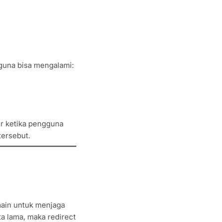
gguna bisa mengalami:
er ketika pengguna
ersebut.
ain untuk menjaga
ta lama, maka redirect