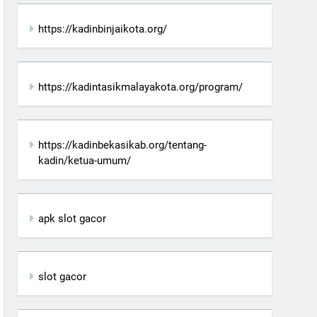
https://kadinbinjaikota.org/
https://kadintasikmalayakota.org/program/
https://kadinbekasikab.org/tentang-
kadin/ketua-umum/
apk slot gacor
slot gacor