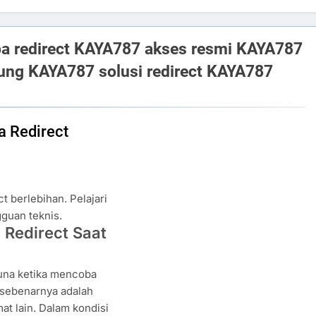
a redirect KAYA787 akses resmi KAYA787
sung KAYA787 solusi redirect KAYA787
 Redirect
 berlebihan. Pelajari
gguan teknis.
Redirect Saat
guna ketika mencoba
 sebenarnya adalah
at lain. Dalam kondisi