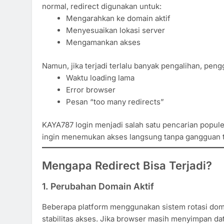
normal, redirect digunakan untuk:
Mengarahkan ke domain aktif
Menyesuaikan lokasi server
Mengamankan akses
Namun, jika terjadi terlalu banyak pengalihan, pen
Waktu loading lama
Error browser
Pesan “too many redirects”
KAYA787 login menjadi salah satu pencarian popul
ingin menemukan akses langsung tanpa gangguan t
Mengapa Redirect Bisa Terjadi?
1. Perubahan Domain Aktif
Beberapa platform menggunakan sistem rotasi dom
stabilitas akses. Jika browser masih menyimpan da