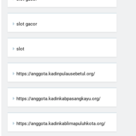
slot gacor
slot
https://anggota.kadinpulausebetul.org/
https://anggota.kadinkabpasangkayu.org/
https://anggota.kadinkablimapuluhkota.org/