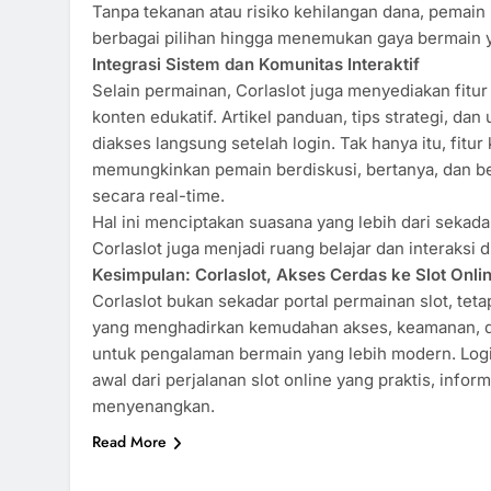
Tanpa tekanan atau risiko kehilangan dana, pemain 
berbagai pilihan hingga menemukan gaya bermain y
Integrasi Sistem dan Komunitas Interaktif
Selain permainan, Corlaslot juga menyediakan fitu
konten edukatif. Artikel panduan, tips strategi, dan
diakses langsung setelah login. Tak hanya itu, fitur
memungkinkan pemain berdiskusi, bertanya, dan b
secara real-time.
Hal ini menciptakan suasana yang lebih dari seka
Corlaslot juga menjadi ruang belajar dan interaksi di
Kesimpulan: Corlaslot, Akses Cerdas ke Slot Onlin
Corlaslot bukan sekadar portal permainan slot, tetap
yang menghadirkan kemudahan akses, keamanan, dan
untuk pengalaman bermain yang lebih modern. Login
awal dari perjalanan slot online yang praktis, inform
menyenangkan.
Read More