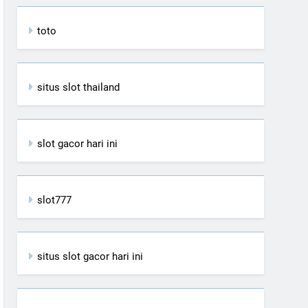
toto
situs slot thailand
slot gacor hari ini
slot777
situs slot gacor hari ini