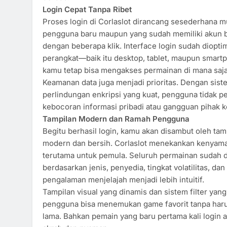
Login Cepat Tanpa Ribet
Proses login di Corlaslot dirancang sesederhana m
pengguna baru maupun yang sudah memiliki akun 
dengan beberapa klik. Interface login sudah diopti
perangkat—baik itu desktop, tablet, maupun smar
kamu tetap bisa mengakses permainan di mana saja
Keamanan data juga menjadi prioritas. Dengan siste
perlindungan enkripsi yang kuat, pengguna tidak pe
kebocoran informasi pribadi atau gangguan pihak k
Tampilan Modern dan Ramah Pengguna
Begitu berhasil login, kamu akan disambut oleh ta
modern dan bersih. Corlaslot menekankan kenyama
terutama untuk pemula. Seluruh permainan sudah d
berdasarkan jenis, penyedia, tingkat volatilitas, da
pengalaman menjelajah menjadi lebih intuitif.
Tampilan visual yang dinamis dan sistem filter yan
pengguna bisa menemukan game favorit tanpa harus
lama. Bahkan pemain yang baru pertama kali login