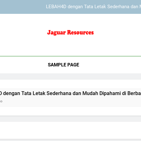
LEBAH4D dengan Tata Letak Sederhana dan M
EDWINSLOT dan Perannya dala
LEBAH4D dan Perannya dala
uar Resources
EDWINSLOT untuk Akses Digital yan
sources Menyediakan Solusi Konsultasi Energi Dan Sumber Day
LEBAH4D dengan Tata Letak Sederhana dan M
SAMPLE PAGE
EDWINSLOT dan Perannya dala
LEBAH4D dan Perannya dala
 Letak Sederhana dan Mudah Dipahami di Berbagai Perangk