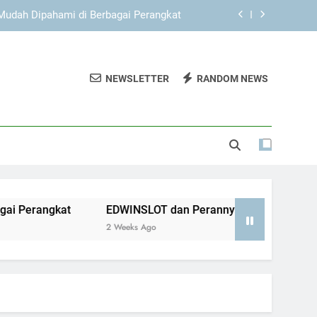
udah Dipahami di Berbagai Perangkat
m Mendukung Aktivitas Digital Harian
m Mendukung Aktivitas Digital Harian
NEWSLETTER
RANDOM NEWS
g Lebih Ringkas, Terarah, dan Efisien
a Yang Inovatif. Untuk Masa Depan Yang Berkelanjutan.
udah Dipahami di Berbagai Perangkat
m Mendukung Aktivitas Digital Harian
m Mendukung Aktivitas Digital Harian
at
EDWINSLOT dan Perannya dalam Mendukung Aktivitas 
2 Weeks Ago