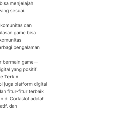
bisa menjelajah
ang sesuai.
r komunitas dan
 ulasan game bisa
 komunitas
erbagi pengalaman
dar bermain game—
gital yang positif.
e Terkini
i juga platform digital
 fitur-fitur terbaik
 di Corlaslot adalah
atif, dan