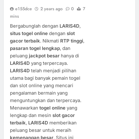
e155dce
2 years ago
0
7
mins
Bergabunglah dengan
LARIS4D
,
situs togel online
dengan
slot
gacor terbaik
. Nikmati
RTP tinggi
,
pasaran togel lengkap
, dan
peluang
jackpot besar
hanya di
LARIS4D
yang terpercaya.
LARIS4D
telah menjadi pilihan
utama bagi banyak pemain togel
dan slot online yang mencari
pengalaman bermain yang
menguntungkan dan terpercaya.
Menawarkan
togel online
yang
lengkap dan mesin
slot gacor
terbaik
,
LARIS4D
memberikan
peluang besar untuk meraih
kemenangan besar
. Situs ini