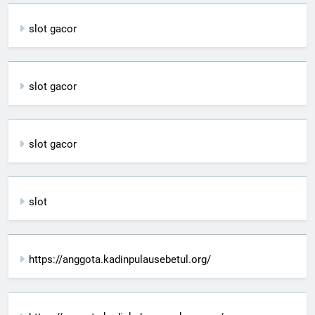
slot gacor
slot gacor
slot gacor
slot
https://anggota.kadinpulausebetul.org/