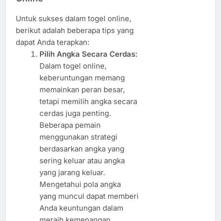
Untuk sukses dalam togel online,
berikut adalah beberapa tips yang
dapat Anda terapkan:
Pilih Angka Secara Cerdas:
Dalam togel online,
keberuntungan memang
memainkan peran besar,
tetapi memilih angka secara
cerdas juga penting.
Beberapa pemain
menggunakan strategi
berdasarkan angka yang
sering keluar atau angka
yang jarang keluar.
Mengetahui pola angka
yang muncul dapat memberi
Anda keuntungan dalam
meraih kemenangan.