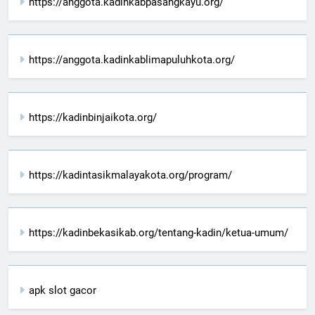
https://anggota.kadinkabpasangkayu.org/
https://anggota.kadinkablimapuluhkota.org/
https://kadinbinjaikota.org/
https://kadintasikmalayakota.org/program/
https://kadinbekasikab.org/tentang-kadin/ketua-umum/
apk slot gacor