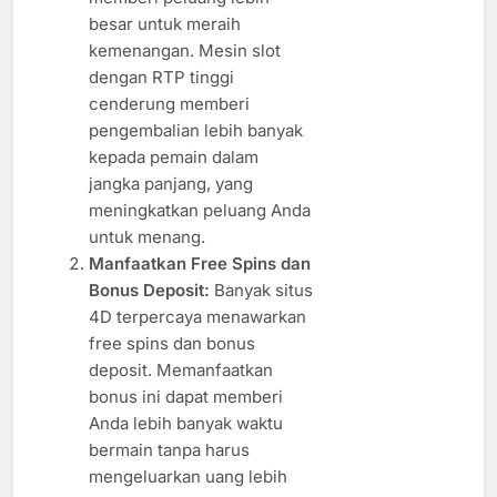
besar untuk meraih
kemenangan. Mesin slot
dengan RTP tinggi
cenderung memberi
pengembalian lebih banyak
kepada pemain dalam
jangka panjang, yang
meningkatkan peluang Anda
untuk menang.
Manfaatkan Free Spins dan
Bonus Deposit:
Banyak situs
4D terpercaya menawarkan
free spins dan bonus
deposit. Memanfaatkan
bonus ini dapat memberi
Anda lebih banyak waktu
bermain tanpa harus
mengeluarkan uang lebih