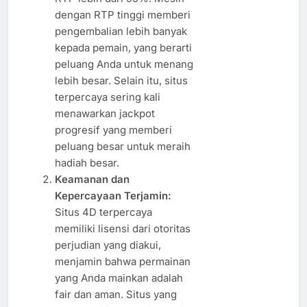
dengan RTP tinggi memberi
pengembalian lebih banyak
kepada pemain, yang berarti
peluang Anda untuk menang
lebih besar. Selain itu, situs
terpercaya sering kali
menawarkan jackpot
progresif yang memberi
peluang besar untuk meraih
hadiah besar.
Keamanan dan
Kepercayaan Terjamin:
Situs 4D terpercaya
memiliki lisensi dari otoritas
perjudian yang diakui,
menjamin bahwa permainan
yang Anda mainkan adalah
fair dan aman. Situs yang