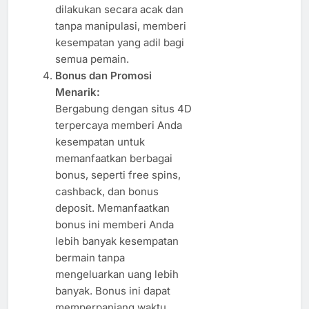
dilakukan secara acak dan
tanpa manipulasi, memberi
kesempatan yang adil bagi
semua pemain.
Bonus dan Promosi
Menarik:
Bergabung dengan situs 4D
terpercaya memberi Anda
kesempatan untuk
memanfaatkan berbagai
bonus, seperti free spins,
cashback, dan bonus
deposit. Memanfaatkan
bonus ini memberi Anda
lebih banyak kesempatan
bermain tanpa
mengeluarkan uang lebih
banyak. Bonus ini dapat
memperpanjang waktu