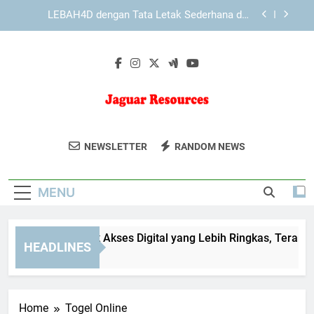
Skip
EDWINSLOT dan Perannya dalam Mendukung
to
Aktivitas Digital Harian
content
LEBAH4D dan Perannya dalam Mendukung
Aktivitas Digital Harian
EDWINSLOT untuk Akses Digital yang Lebih
Ringkas, Terarah, dan Efisien
LEBAH4D dengan Tata Letak Sederhana dan
Mudah Dipahami di Berbagai Perangkat
Jaguar
Jaguar Resources Menyediakan Solusi
EDWINSLOT dan Perannya dalam Mendukung
NEWSLETTER
RANDOM NEWS
Aktivitas Digital Harian
Resources
Konsultasi Energi Dan Sumber Daya
LEBAH4D dan Perannya dalam Mendukung
Yang Inovatif. Untuk Masa Depan Yang
Aktivitas Digital Harian
MENU
Berkelanjutan.
WINSLOT untuk Akses Digital yang Lebih Ringkas, Terarah, dan
HEADLINES
Weeks Ago
Home
Togel Online