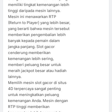
memiliki tingkat kemenangan lebih
tinggi daripada mesin lainnya.
Mesin ini menawarkan RTP
(Return to Player) yang lebih besar,
yang berarti bahwa mesin tersebut
memberikan pengembalian lebih
banyak kepada pemain dalam
jangka panjang. Slot gacor
cenderung memberikan
kemenangan lebih sering,
memberi peluang besar untuk
meraih jackpot besar atau hadiah
lainnya.
Memilih mesin slot gacor di situs
4D terpercaya sangat penting
untuk meningkatkan peluang
kemenangan Anda. Mesin dengan
RTP tinggi memberikan