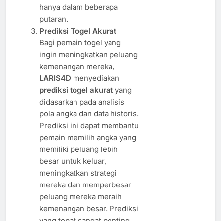
hanya dalam beberapa
putaran.
Prediksi Togel Akurat
Bagi pemain togel yang
ingin meningkatkan peluang
kemenangan mereka,
LARIS4D
menyediakan
prediksi togel akurat
yang
didasarkan pada analisis
pola angka dan data historis.
Prediksi ini dapat membantu
pemain memilih angka yang
memiliki peluang lebih
besar untuk keluar,
meningkatkan strategi
mereka dan memperbesar
peluang mereka meraih
kemenangan besar. Prediksi
yang tepat sangat penting