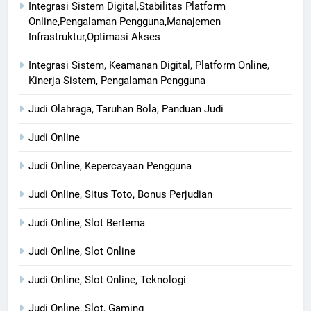
Integrasi Sistem Digital,Stabilitas Platform
Online,Pengalaman Pengguna,Manajemen
Infrastruktur,Optimasi Akses
Integrasi Sistem, Keamanan Digital, Platform Online,
Kinerja Sistem, Pengalaman Pengguna
Judi Olahraga, Taruhan Bola, Panduan Judi
Judi Online
Judi Online, Kepercayaan Pengguna
Judi Online, Situs Toto, Bonus Perjudian
Judi Online, Slot Bertema
Judi Online, Slot Online
Judi Online, Slot Online, Teknologi
Judi Online, Slot, Gaming