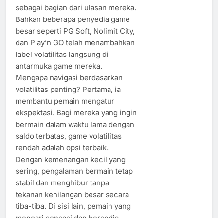
sebagai bagian dari ulasan mereka.
Bahkan beberapa penyedia game
besar seperti PG Soft, Nolimit City,
dan Play’n GO telah menambahkan
label volatilitas langsung di
antarmuka game mereka.
Mengapa navigasi berdasarkan
volatilitas penting? Pertama, ia
membantu pemain mengatur
ekspektasi. Bagi mereka yang ingin
bermain dalam waktu lama dengan
saldo terbatas, game volatilitas
rendah adalah opsi terbaik.
Dengan kemenangan kecil yang
sering, pengalaman bermain tetap
stabil dan menghibur tanpa
tekanan kehilangan besar secara
tiba-tiba. Di sisi lain, pemain yang
mencari sensasi dan bersedia