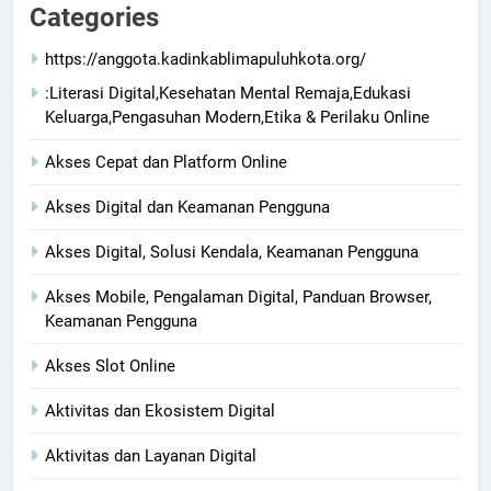
Categories
https://anggota.kadinkablimapuluhkota.org/
:Literasi Digital,Kesehatan Mental Remaja,Edukasi
Keluarga,Pengasuhan Modern,Etika & Perilaku Online
Akses Cepat dan Platform Online
Akses Digital dan Keamanan Pengguna
Akses Digital, Solusi Kendala, Keamanan Pengguna
Akses Mobile, Pengalaman Digital, Panduan Browser,
Keamanan Pengguna
Akses Slot Online
Aktivitas dan Ekosistem Digital
Aktivitas dan Layanan Digital