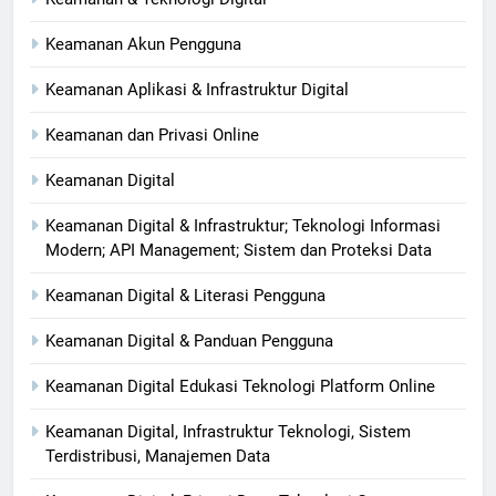
Keamanan Akun Pengguna
Keamanan Aplikasi & Infrastruktur Digital
Keamanan dan Privasi Online
Keamanan Digital
Keamanan Digital & Infrastruktur; Teknologi Informasi
Modern; API Management; Sistem dan Proteksi Data
Keamanan Digital & Literasi Pengguna
Keamanan Digital & Panduan Pengguna
Keamanan Digital Edukasi Teknologi Platform Online
Keamanan Digital, Infrastruktur Teknologi, Sistem
Terdistribusi, Manajemen Data