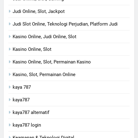
Judi Online, Slot, Jackpot
Judi Slot Online, Teknologi Perjudian, Platform Judi
Kasino Online, Judi Online, Slot
Kasino Online, Slot
Kasino Online, Slot, Permainan Kasino
Kasino, Slot, Permainan Online
kaya 787
kaya787
kaya787 alternatif
kaya787 login
Keamanan & Teknologi Digital