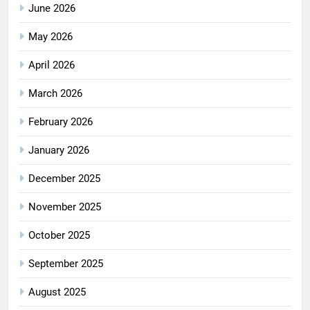
June 2026
May 2026
April 2026
March 2026
February 2026
January 2026
December 2025
November 2025
October 2025
September 2025
August 2025