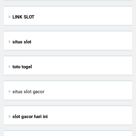
LINK SLOT
situs slot
toto togel
situs slot gacor
slot gacor hari ini