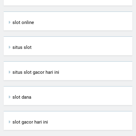
slot online
situs slot
situs slot gacor hari ini
slot dana
slot gacor hari ini