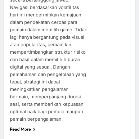
Navigasi berdasarkan volatilitas
hari ini mencerminkan kemajuan
dalam pendekatan cerdas para
pemain dalam memilih game. Tidak
lagi hanya bergantung pada visual
atau popularitas, pemain kini
mempertimbangkan struktur risiko
dan hasil dalam memilih hiburan
digital yang sesuai. Dengan
pemahaman dan pengelolaan yang
tepat, strategi ini dapat
meningkatkan pengalaman
bermain, memperpanjang durasi
sesi, serta memberikan kepuasan
optimal baik bagi pemula maupun
pemain berpengalaman.
Read More