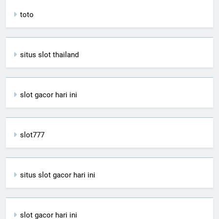
toto
situs slot thailand
slot gacor hari ini
slot777
situs slot gacor hari ini
slot gacor hari ini