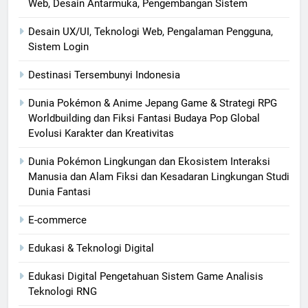
Web, Desain Antarmuka, Pengembangan Sistem
Desain UX/UI, Teknologi Web, Pengalaman Pengguna,
Sistem Login
Destinasi Tersembunyi Indonesia
Dunia Pokémon & Anime Jepang Game & Strategi RPG
Worldbuilding dan Fiksi Fantasi Budaya Pop Global
Evolusi Karakter dan Kreativitas
Dunia Pokémon Lingkungan dan Ekosistem Interaksi
Manusia dan Alam Fiksi dan Kesadaran Lingkungan Studi
Dunia Fantasi
E-commerce
Edukasi & Teknologi Digital
Edukasi Digital Pengetahuan Sistem Game Analisis
Teknologi RNG