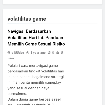
volatilitas game
Navigasi Berdasarkan
Volatilitas Hari Ini: Panduan
Memilih Game Sesuai Risiko
e155dce
1 year ago
0
5
mins
Pelajari cara menavigasi game
berdasarkan tingkat volatilitas hari
ini dan pahami bagaimana strategi
ini membantu memilih gameplay
yang sesuai dengan gaya
bermainmu.
Dalam dunia game berbasis reel
atau interaktif berbasis RNG