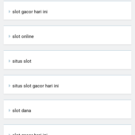
slot gacor hari ini
slot online
situs slot
situs slot gacor hari ini
slot dana