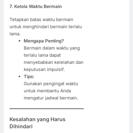
7.
Kelola Waktu Bermain
Tetapkan batas waktu bermain
untuk menghindari bermain terlalu
lama.
Mengapa Penting?
Bermain dalam waktu yang
terlalu lama dapat
menyebabkan kelelahan dan
keputusan impulsif.
Tips:
Gunakan pengingat waktu
untuk membantu Anda
mengatur jadwal bermain.
Kesalahan yang Harus
Dihindari