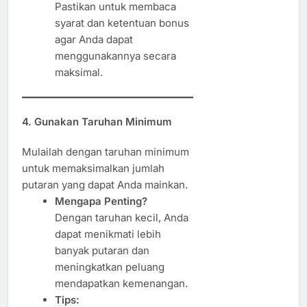
Pastikan untuk membaca
syarat dan ketentuan bonus
agar Anda dapat
menggunakannya secara
maksimal.
4.
Gunakan Taruhan Minimum
Mulailah dengan taruhan minimum
untuk memaksimalkan jumlah
putaran yang dapat Anda mainkan.
Mengapa Penting?
Dengan taruhan kecil, Anda
dapat menikmati lebih
banyak putaran dan
meningkatkan peluang
mendapatkan kemenangan.
Tips: