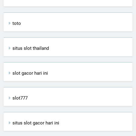
toto
situs slot thailand
slot gacor hari ini
slot777
situs slot gacor hari ini