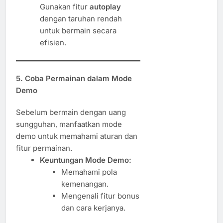
Gunakan fitur
autoplay
dengan taruhan rendah
untuk bermain secara
efisien.
5.
Coba Permainan dalam Mode
Demo
Sebelum bermain dengan uang
sungguhan, manfaatkan mode
demo untuk memahami aturan dan
fitur permainan.
Keuntungan Mode Demo:
Memahami pola
kemenangan.
Mengenali fitur bonus
dan cara kerjanya.