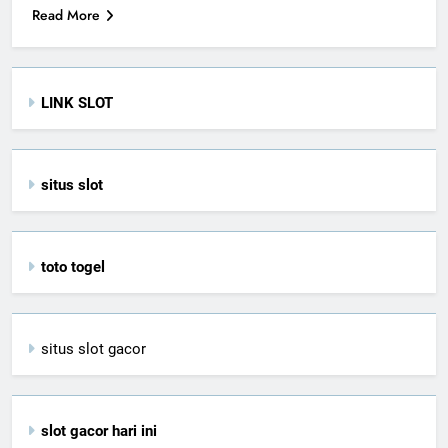
Read More
LINK SLOT
situs slot
toto togel
situs slot gacor
slot gacor hari ini