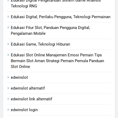
Edukasi Digital Pengetahuan Sistem Game Analisis
Teknologi RNG
Edukasi Digital, Perilaku Pengguna, Teknologi Permainan
Edukasi Fitur Slot, Panduan Pengguna Digital,
Pengalaman Mobile
Edukasi Game, Teknologi Hiburan
Edukasi Slot Online Manajemen Emosi Pemain Tips
Bermain Slot Aman Strategi Pemain Pemula Panduan
Slot Online
edwinslot
edwinslot alternatif
edwinslot link alternatif
edwinslot login