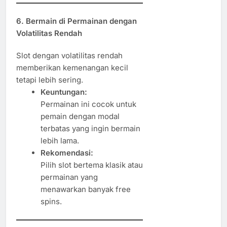
6.
Bermain di Permainan dengan
Volatilitas Rendah
Slot dengan volatilitas rendah
memberikan kemenangan kecil
tetapi lebih sering.
Keuntungan:
Permainan ini cocok untuk
pemain dengan modal
terbatas yang ingin bermain
lebih lama.
Rekomendasi:
Pilih slot bertema klasik atau
permainan yang
menawarkan banyak free
spins.