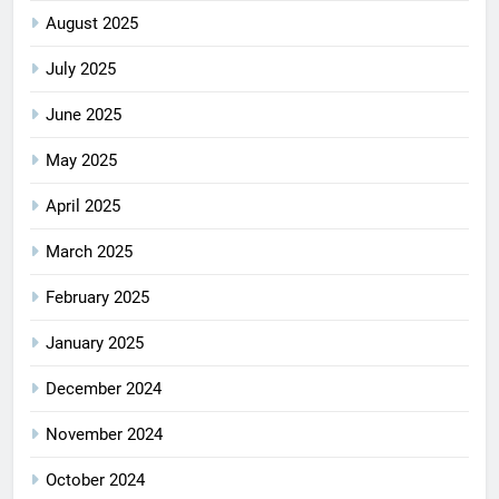
August 2025
July 2025
June 2025
May 2025
April 2025
March 2025
February 2025
January 2025
December 2024
November 2024
October 2024