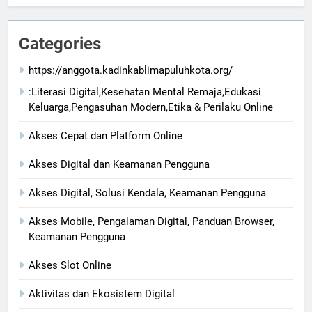
Categories
https://anggota.kadinkablimapuluhkota.org/
:Literasi Digital,Kesehatan Mental Remaja,Edukasi
Keluarga,Pengasuhan Modern,Etika & Perilaku Online
Akses Cepat dan Platform Online
Akses Digital dan Keamanan Pengguna
Akses Digital, Solusi Kendala, Keamanan Pengguna
Akses Mobile, Pengalaman Digital, Panduan Browser,
Keamanan Pengguna
Akses Slot Online
Aktivitas dan Ekosistem Digital