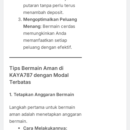
putaran tanpa perlu terus
menambah deposit.
Mengoptimalkan Peluang
Menang
: Bermain cerdas
memungkinkan Anda
memanfaatkan setiap
peluang dengan efektif.
Tips Bermain Aman di
KAYA787 dengan Modal
Terbatas
1.
Tetapkan Anggaran Bermain
Langkah pertama untuk bermain
aman adalah menetapkan anggaran
bermain.
Cara Melakukannya: