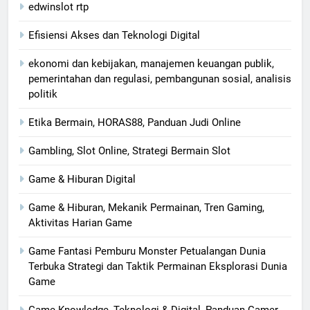
edwinslot rtp
Efisiensi Akses dan Teknologi Digital
ekonomi dan kebijakan, manajemen keuangan publik,
pemerintahan dan regulasi, pembangunan sosial, analisis
politik
Etika Bermain, HORAS88, Panduan Judi Online
Gambling, Slot Online, Strategi Bermain Slot
Game & Hiburan Digital
Game & Hiburan, Mekanik Permainan, Tren Gaming,
Aktivitas Harian Game
Game Fantasi Pemburu Monster Petualangan Dunia
Terbuka Strategi dan Taktik Permainan Eksplorasi Dunia
Game
Game Knowledge, Teknologi & Digital, Panduan Gamer,