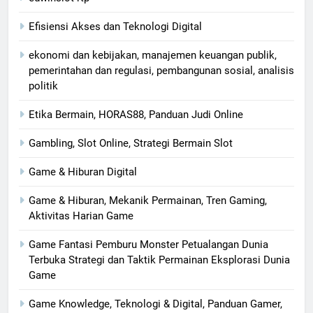
Efisiensi Akses dan Teknologi Digital
ekonomi dan kebijakan, manajemen keuangan publik,
pemerintahan dan regulasi, pembangunan sosial, analisis
politik
Etika Bermain, HORAS88, Panduan Judi Online
Gambling, Slot Online, Strategi Bermain Slot
Game & Hiburan Digital
Game & Hiburan, Mekanik Permainan, Tren Gaming,
Aktivitas Harian Game
Game Fantasi Pemburu Monster Petualangan Dunia
Terbuka Strategi dan Taktik Permainan Eksplorasi Dunia
Game
Game Knowledge, Teknologi & Digital, Panduan Gamer,