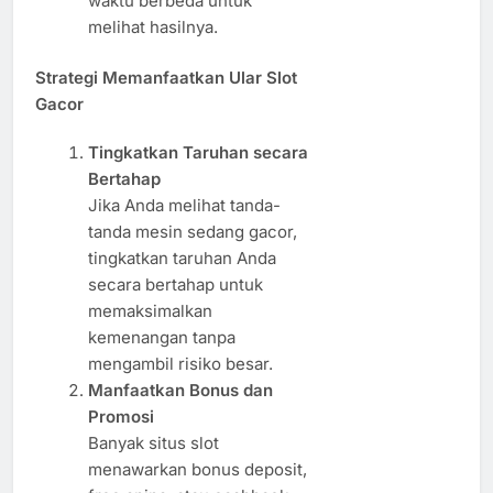
waktu berbeda untuk
melihat hasilnya.
Strategi Memanfaatkan Ular Slot
Gacor
Tingkatkan Taruhan secara
Bertahap
Jika Anda melihat tanda-
tanda mesin sedang gacor,
tingkatkan taruhan Anda
secara bertahap untuk
memaksimalkan
kemenangan tanpa
mengambil risiko besar.
Manfaatkan Bonus dan
Promosi
Banyak situs slot
menawarkan bonus deposit,