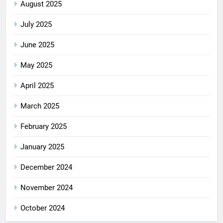
August 2025
July 2025
June 2025
May 2025
April 2025
March 2025
February 2025
January 2025
December 2024
November 2024
October 2024