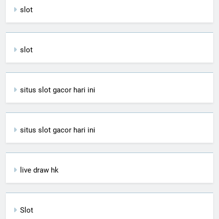
slot
slot
situs slot gacor hari ini
situs slot gacor hari ini
live draw hk
Slot