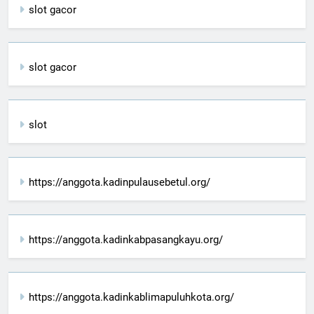
slot gacor
slot gacor
slot
https://anggota.kadinpulausebetul.org/
https://anggota.kadinkabpasangkayu.org/
https://anggota.kadinkablimapuluhkota.org/