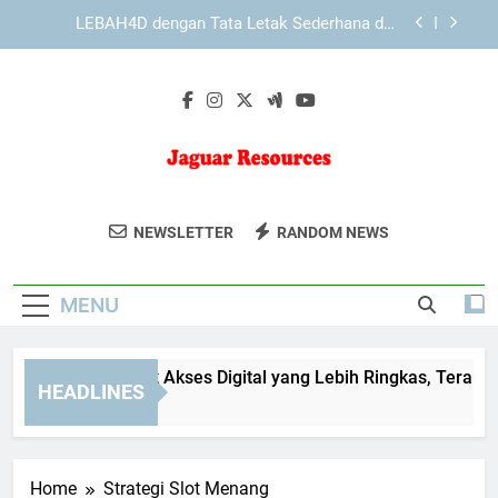
Skip
EDWINSLOT dan Perannya dalam Mendukung
to
Aktivitas Digital Harian
content
LEBAH4D dan Perannya dalam Mendukung
Aktivitas Digital Harian
EDWINSLOT untuk Akses Digital yang Lebih
Ringkas, Terarah, dan Efisien
LEBAH4D dengan Tata Letak Sederhana dan
Mudah Dipahami di Berbagai Perangkat
Jaguar
Jaguar Resources Menyediakan Solusi
EDWINSLOT dan Perannya dalam Mendukung
NEWSLETTER
RANDOM NEWS
Aktivitas Digital Harian
Resources
Konsultasi Energi Dan Sumber Daya
LEBAH4D dan Perannya dalam Mendukung
Yang Inovatif. Untuk Masa Depan Yang
Aktivitas Digital Harian
MENU
Berkelanjutan.
WINSLOT untuk Akses Digital yang Lebih Ringkas, Terarah, dan
HEADLINES
Weeks Ago
Home
Strategi Slot Menang