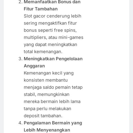
Memanfaatkan Bonus dan
Fitur Tambahan
Slot gacor cenderung lebih
sering mengaktifkan fitur
bonus seperti free spins,
multipliers, atau mini-games
yang dapat meningkatkan
total kemenangan.
Meningkatkan Pengelolaan
Anggaran
Kemenangan kecil yang
konsisten membantu
menjaga saldo pemain tetap
stabil, memungkinkan
mereka bermain lebih lama
tanpa perlu melakukan
deposit tambahan.
Pengalaman Bermain yang
Lebih Menyenangkan