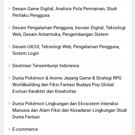
Desain Game Digital, Analisis Pola Permainan, Studi
Perilaku Pengguna
Desain Pengalaman Pengguna, Inovasi Digital, Teknologi
Web, Desain Antarmuka, Pengembangan Sistem
Desain UX/UI, Teknologi Web, Pengalaman Pengguna,
Sistem Login
Destinasi Tersembunyi Indonesia
Dunia Pokémon & Anime Jepang Game & Strategi RPG
Worldbuilding dan Fiksi Fantasi Budaya Pop Global
Evolusi Karakter dan Kreativitas
Dunia Pokémon Lingkungan dan Ekosistem Interaksi
Manusia dan Alam Fiksi dan Kesadaran Lingkungan Studi
Dunia Fantasi
E-commerce