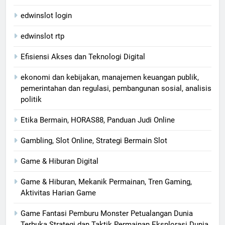
edwinslot login
edwinslot rtp
Efisiensi Akses dan Teknologi Digital
ekonomi dan kebijakan, manajemen keuangan publik,
pemerintahan dan regulasi, pembangunan sosial, analisis
politik
Etika Bermain, HORAS88, Panduan Judi Online
Gambling, Slot Online, Strategi Bermain Slot
Game & Hiburan Digital
Game & Hiburan, Mekanik Permainan, Tren Gaming,
Aktivitas Harian Game
Game Fantasi Pemburu Monster Petualangan Dunia
Terbuka Strategi dan Taktik Permainan Eksplorasi Dunia