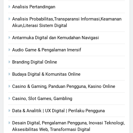
Analisis Pertandingan
Analisis Probabilitas,Transparansi Informasi,Keamanan
Akun,Literasi Sistem Digital
Antarmuka Digital dan Kemudahan Navigasi
Audio Game & Pengalaman Imersif
Branding Digital Online
Budaya Digital & Komunitas Online
Casino & Gaming, Panduan Pengguna, Kasino Online
Casino, Slot Games, Gambling
Data & Analitik | UX Digital | Perilaku Pengguna
Desain Digital, Pengalaman Pengguna, Inovasi Teknologi,
Aksesibilitas Web, Transformasi Digital