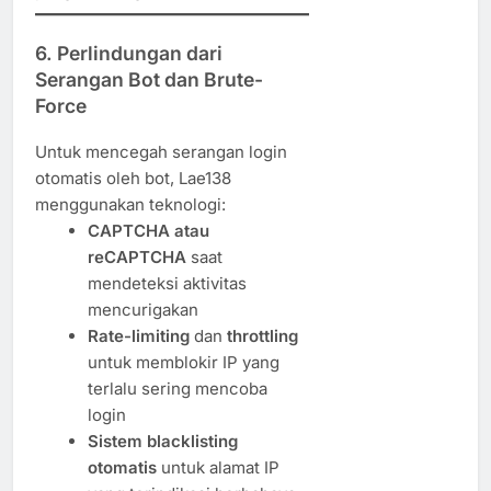
6. Perlindungan dari
Serangan Bot dan Brute-
Force
Untuk mencegah serangan login
otomatis oleh bot, Lae138
menggunakan teknologi:
CAPTCHA atau
reCAPTCHA
saat
mendeteksi aktivitas
mencurigakan
Rate-limiting
dan
throttling
untuk memblokir IP yang
terlalu sering mencoba
login
Sistem blacklisting
otomatis
untuk alamat IP