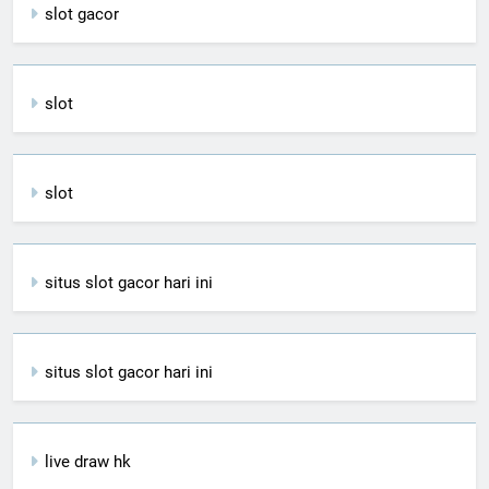
slot gacor
slot
slot
situs slot gacor hari ini
situs slot gacor hari ini
live draw hk