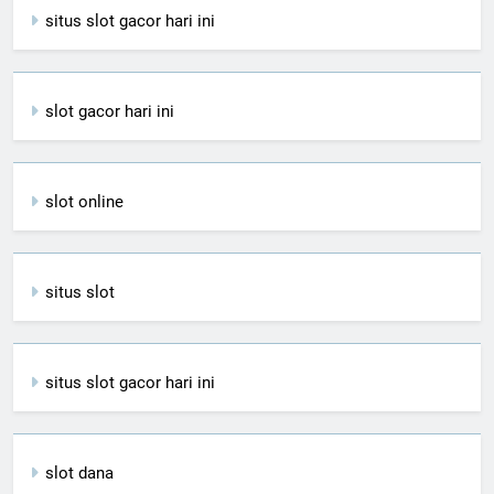
situs slot gacor hari ini
slot gacor hari ini
slot online
situs slot
situs slot gacor hari ini
slot dana