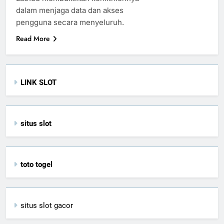
dalam menjaga data dan akses
pengguna secara menyeluruh.
Read More
LINK SLOT
situs slot
toto togel
situs slot gacor