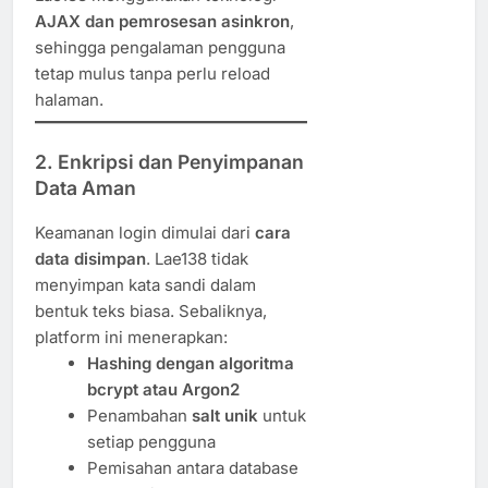
AJAX dan pemrosesan asinkron
,
sehingga pengalaman pengguna
tetap mulus tanpa perlu reload
halaman.
2. Enkripsi dan Penyimpanan
Data Aman
Keamanan login dimulai dari
cara
data disimpan
. Lae138 tidak
menyimpan kata sandi dalam
bentuk teks biasa. Sebaliknya,
platform ini menerapkan:
Hashing dengan algoritma
bcrypt atau Argon2
Penambahan
salt unik
untuk
setiap pengguna
Pemisahan antara database