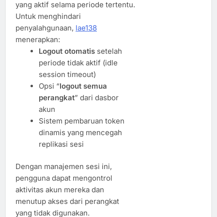
yang aktif selama periode tertentu.
Untuk menghindari
penyalahgunaan,
lae138
menerapkan:
Logout otomatis
setelah
periode tidak aktif (idle
session timeout)
Opsi “
logout semua
perangkat
” dari dasbor
akun
Sistem pembaruan token
dinamis yang mencegah
replikasi sesi
Dengan manajemen sesi ini,
pengguna dapat mengontrol
aktivitas akun mereka dan
menutup akses dari perangkat
yang tidak digunakan.