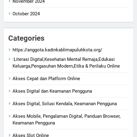
November 2024
October 2024
Categories
https://anggota.kadinkablimapuluhkota.org/
:Literasi Digital,Kesehatan Mental Remaja,Edukasi
Keluarga,Pengasuhan Modern,Etika & Perilaku Online
Akses Cepat dan Platform Online
Akses Digital dan Keamanan Pengguna
Akses Digital, Solusi Kendala, Keamanan Pengguna
Akses Mobile, Pengalaman Digital, Panduan Browser,
Keamanan Pengguna
Akses Slot Online