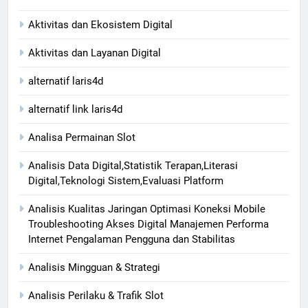
Aktivitas dan Ekosistem Digital
Aktivitas dan Layanan Digital
alternatif laris4d
alternatif link laris4d
Analisa Permainan Slot
Analisis Data Digital,Statistik Terapan,Literasi
Digital,Teknologi Sistem,Evaluasi Platform
Analisis Kualitas Jaringan Optimasi Koneksi Mobile
Troubleshooting Akses Digital Manajemen Performa
Internet Pengalaman Pengguna dan Stabilitas
Analisis Mingguan & Strategi
Analisis Perilaku & Trafik Slot