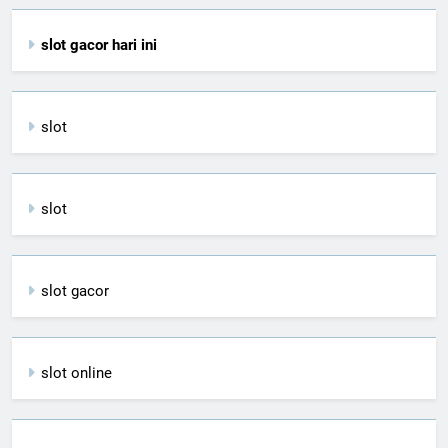
slot gacor hari ini
slot
slot
slot gacor
slot online