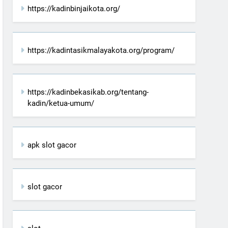
https://kadinbinjaikota.org/
https://kadintasikmalayakota.org/program/
https://kadinbekasikab.org/tentang-
kadin/ketua-umum/
apk slot gacor
slot gacor