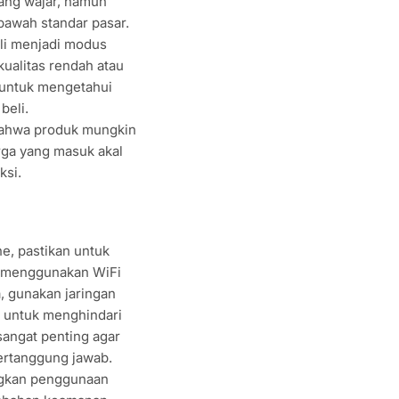
ang wajar, namun
bawah standar pasar.
li menjadi modus
ualitas rendah atau
 untuk mengetahui
beli.
 bahwa produk mungkin
harga yang masuk akal
ksi.
e, pastikan untuk
i menggunakan WiFi
, gunakan jaringan
d untuk menghindari
angat penting agar
bertanggung jawab.
ngkan penggunaan