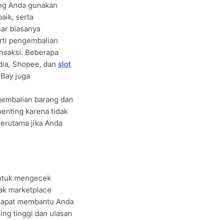
ang Anda gunakan
aik, serta
ar biasanya
rti pengembalian
ansaksi. Beberapa
dia, Shopee, dan
slot
eBay juga
gembalian barang dan
penting karena tidak
terutama jika Anda
untuk mengecek
yak marketplace
 dapat membantu Anda
ting tinggi dan ulasan