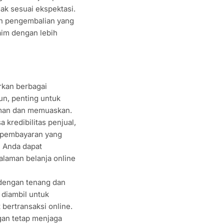
ak sesuai ekspektasi.
an pengembalian yang
aim dengan lebih
rkan berbagai
n, penting untuk
aman dan memuaskan.
kredibilitas penjual,
 pembayaran yang
 Anda dapat
laman belanja online
 dengan tenang dan
diambil untuk
t bertransaksi online.
gan tetap menjaga