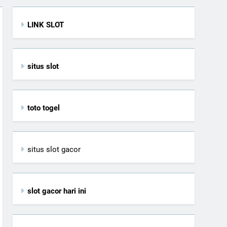
LINK SLOT
situs slot
toto togel
situs slot gacor
slot gacor hari ini