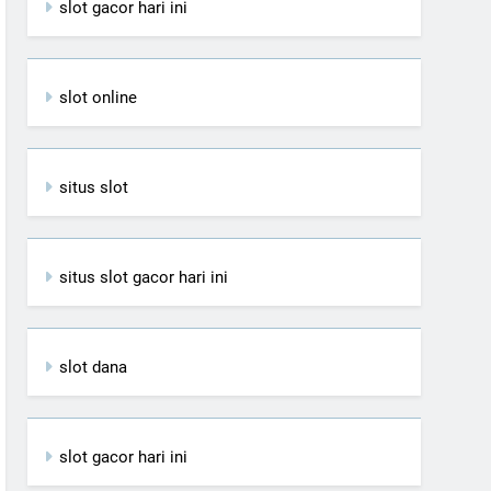
slot gacor hari ini
slot online
situs slot
situs slot gacor hari ini
slot dana
slot gacor hari ini