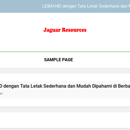
LEBAH4D dengan Tata Letak Sederhana dan M
EDWINSLOT dan Perannya dala
LEBAH4D dan Perannya dala
uar Resources
EDWINSLOT untuk Akses Digital yan
sources Menyediakan Solusi Konsultasi Energi Dan Sumber Day
LEBAH4D dengan Tata Letak Sederhana dan M
SAMPLE PAGE
EDWINSLOT dan Perannya dala
LEBAH4D dan Perannya dala
Tata Letak Sederhana dan Mudah Dipahami di Berbagai Pera