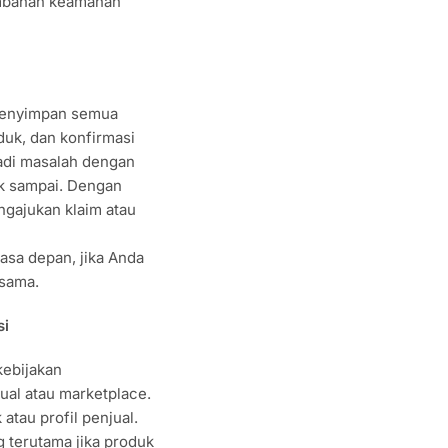
tambahan keamanan
 menyimpan semua
duk, dan konfirmasi
jadi masalah dengan
ak sampai. Dengan
ngajukan klaim atau
masa depan, jika Anda
 sama.
si
kebijakan
ual atau marketplace.
atau profil penjual.
 terutama jika produk