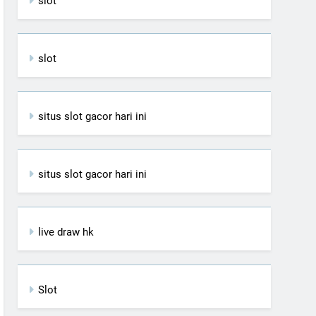
slot
slot
situs slot gacor hari ini
situs slot gacor hari ini
live draw hk
Slot