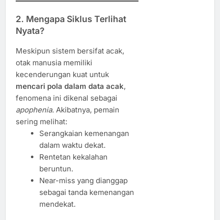
2.
Mengapa Siklus Terlihat
Nyata?
Meskipun sistem bersifat acak,
otak manusia memiliki
kecenderungan kuat untuk
mencari pola dalam data acak
,
fenomena ini dikenal sebagai
apophenia
. Akibatnya, pemain
sering melihat:
Serangkaian kemenangan
dalam waktu dekat.
Rentetan kekalahan
beruntun.
Near-miss yang dianggap
sebagai tanda kemenangan
mendekat.