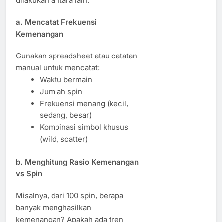
dilakukan antara lain:
a.
Mencatat Frekuensi
Kemenangan
Gunakan spreadsheet atau catatan
manual untuk mencatat:
Waktu bermain
Jumlah spin
Frekuensi menang (kecil,
sedang, besar)
Kombinasi simbol khusus
(wild, scatter)
b.
Menghitung Rasio Kemenangan
vs Spin
Misalnya, dari 100 spin, berapa
banyak menghasilkan
kemenangan? Apakah ada tren