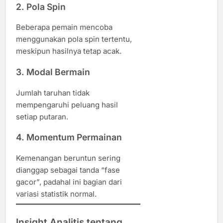
2. Pola Spin
Beberapa pemain mencoba
menggunakan pola spin tertentu,
meskipun hasilnya tetap acak.
3. Modal Bermain
Jumlah taruhan tidak
mempengaruhi peluang hasil
setiap putaran.
4. Momentum Permainan
Kemenangan beruntun sering
dianggap sebagai tanda “fase
gacor”, padahal ini bagian dari
variasi statistik normal.
Insight Analitis tentang