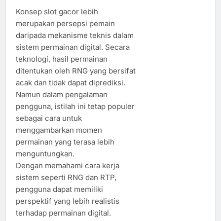
Konsep slot gacor lebih
merupakan persepsi pemain
daripada mekanisme teknis dalam
sistem permainan digital. Secara
teknologi, hasil permainan
ditentukan oleh RNG yang bersifat
acak dan tidak dapat diprediksi.
Namun dalam pengalaman
pengguna, istilah ini tetap populer
sebagai cara untuk
menggambarkan momen
permainan yang terasa lebih
menguntungkan.
Dengan memahami cara kerja
sistem seperti RNG dan RTP,
pengguna dapat memiliki
perspektif yang lebih realistis
terhadap permainan digital.