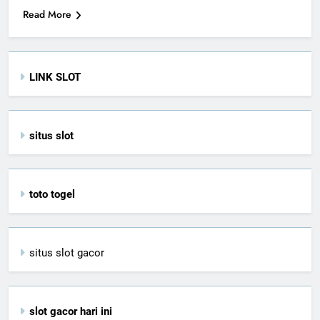
Read More
LINK SLOT
situs slot
toto togel
situs slot gacor
slot gacor hari ini