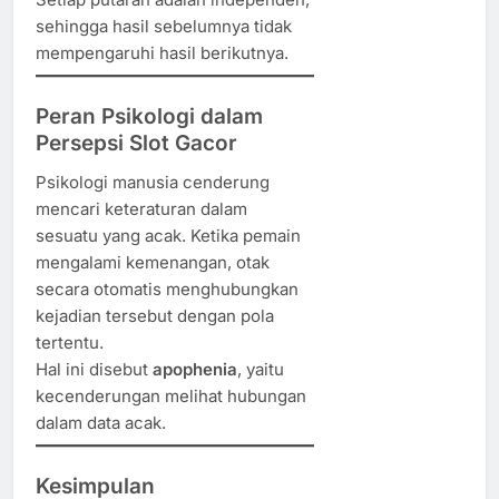
sehingga hasil sebelumnya tidak
mempengaruhi hasil berikutnya.
Peran Psikologi dalam
Persepsi Slot Gacor
Psikologi manusia cenderung
mencari keteraturan dalam
sesuatu yang acak. Ketika pemain
mengalami kemenangan, otak
secara otomatis menghubungkan
kejadian tersebut dengan pola
tertentu.
Hal ini disebut
apophenia
, yaitu
kecenderungan melihat hubungan
dalam data acak.
Kesimpulan