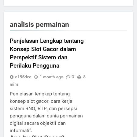
analisis permainan
Penjelasan Lengkap tentang
Konsep Slot Gacor dalam
Perspektif Sistem dan
Perilaku Pengguna
e155dce
1 month ago
0
8
mins
Penjelasan lengkap tentang
konsep slot gacor, cara kerja
sistem RNG, RTP, dan persepsi
pengguna dalam dunia permainan
digital secara objektif dan
informatif.