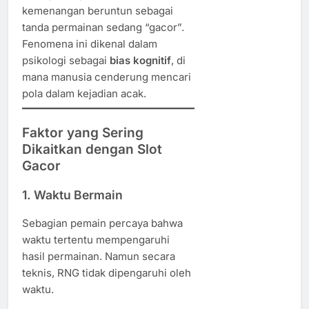
kemenangan beruntun sebagai
tanda permainan sedang “gacor”.
Fenomena ini dikenal dalam
psikologi sebagai
bias kognitif
, di
mana manusia cenderung mencari
pola dalam kejadian acak.
Faktor yang Sering
Dikaitkan dengan Slot
Gacor
1. Waktu Bermain
Sebagian pemain percaya bahwa
waktu tertentu mempengaruhi
hasil permainan. Namun secara
teknis, RNG tidak dipengaruhi oleh
waktu.