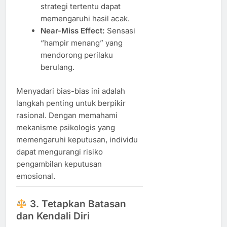
strategi tertentu dapat
memengaruhi hasil acak.
Near-Miss Effect:
Sensasi
“hampir menang” yang
mendorong perilaku
berulang.
Menyadari bias-bias ini adalah
langkah penting untuk berpikir
rasional. Dengan memahami
mekanisme psikologis yang
memengaruhi keputusan, individu
dapat mengurangi risiko
pengambilan keputusan
emosional.
3. Tetapkan Batasan
dan Kendali Diri