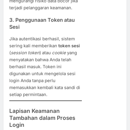
mengurangi risiko data bocor jika
terjadi pelanggaran keamanan.
3. Penggunaan Token atau
Sesi
Jika autentikasi berhasil, sistem
sering kali memberikan
token sesi
(
session token
) atau
cookie
yang
menyatakan bahwa Anda telah
berhasil masuk. Token ini
digunakan untuk mengelola sesi
login Anda tanpa perlu
memasukkan kembali kata sandi di
setiap permintaan.
Lapisan Keamanan
Tambahan dalam Proses
Login