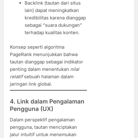
Backlink (tautan dari situs
lain) dapat meningkatkan
kredibilitas karena dianggap
sebagai “suara dukungan”
terhadap kualitas konten.
Konsep seperti algoritma
PageRank menunjukkan bahwa
tautan dianggap sebagai indikator
penting dalam menentukan
nilai
relatif
sebuah halaman dalam
jaringan link global.
4. Link dalam Pengalaman
Pengguna (UX)
Dalam perspektif pengalaman
pengguna, tautan menciptakan
jalur intuitif untuk menemukan