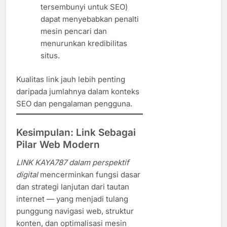
tersembunyi untuk SEO)
dapat menyebabkan penalti
mesin pencari dan
menurunkan kredibilitas
situs.
Kualitas link jauh lebih penting
daripada jumlahnya dalam konteks
SEO dan pengalaman pengguna.
Kesimpulan: Link Sebagai
Pilar Web Modern
LINK KAYA787 dalam perspektif
digital
mencerminkan fungsi dasar
dan strategi lanjutan dari tautan
internet — yang menjadi tulang
punggung navigasi web, struktur
konten, dan optimalisasi mesin