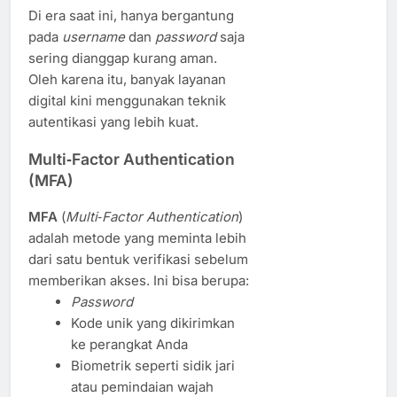
Di era saat ini, hanya bergantung
pada
username
dan
password
saja
sering dianggap kurang aman.
Oleh karena itu, banyak layanan
digital kini menggunakan teknik
autentikasi yang lebih kuat.
Multi‑Factor Authentication
(MFA)
MFA
(
Multi‑Factor Authentication
)
adalah metode yang meminta lebih
dari satu bentuk verifikasi sebelum
memberikan akses. Ini bisa berupa:
Password
Kode unik yang dikirimkan
ke perangkat Anda
Biometrik seperti sidik jari
atau pemindaian wajah