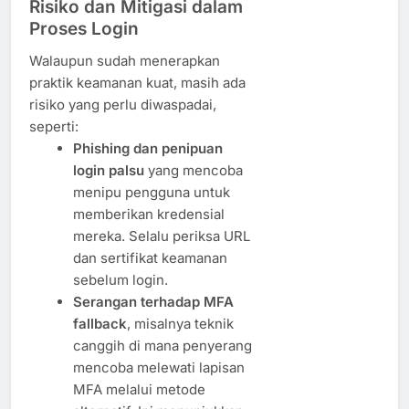
Risiko dan Mitigasi dalam
Proses Login
Walaupun sudah menerapkan
praktik keamanan kuat, masih ada
risiko yang perlu diwaspadai,
seperti:
Phishing dan penipuan
login palsu
yang mencoba
menipu pengguna untuk
memberikan kredensial
mereka. Selalu periksa URL
dan sertifikat keamanan
sebelum login.
Serangan terhadap MFA
fallback
, misalnya teknik
canggih di mana penyerang
mencoba melewati lapisan
MFA melalui metode