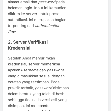
alamat email dan
password
pada
halaman login. Input ini kemudian
dikirim ke server untuk proses
autentikasi. Ini merupakan bagian
terpenting dari
authentication
flow
.
2. Server Verifikasi
Kredensial
Setelah Anda mengirimkan
kredensial, server memeriksa
apakah
username
dan
password
yang dimasukkan sesuai dengan
catatan yang tersimpan. Pada
praktik terbaik,
password
disimpan
dalam bentuk yang telah di‑hash
sehingga tidak ada versi asli yang
disimpan. Ini membantu