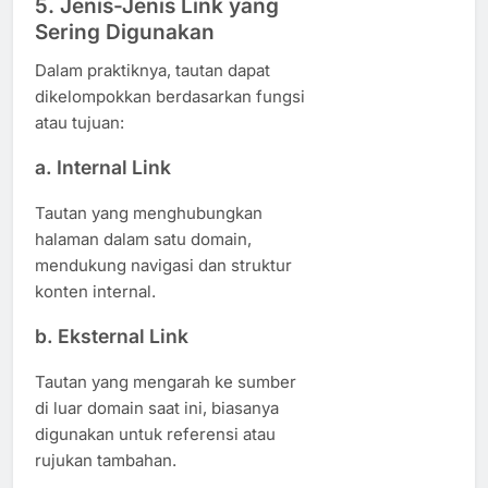
5. Jenis-Jenis Link yang
Sering Digunakan
Dalam praktiknya, tautan dapat
dikelompokkan berdasarkan fungsi
atau tujuan:
a. Internal Link
Tautan yang menghubungkan
halaman dalam satu domain,
mendukung navigasi dan struktur
konten internal.
b. Eksternal Link
Tautan yang mengarah ke sumber
di luar domain saat ini, biasanya
digunakan untuk referensi atau
rujukan tambahan.