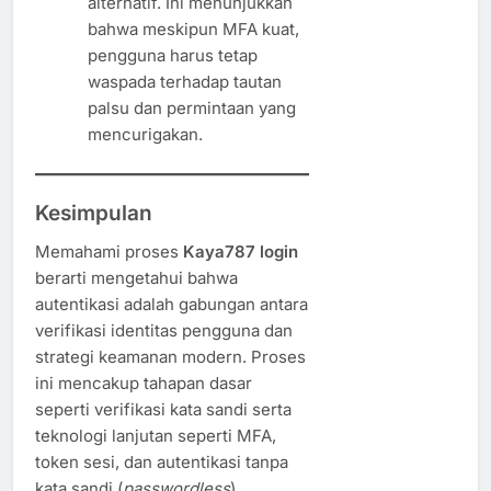
alternatif. Ini menunjukkan
bahwa meskipun MFA kuat,
pengguna harus tetap
waspada terhadap tautan
palsu dan permintaan yang
mencurigakan.
Kesimpulan
Memahami proses
Kaya787 login
berarti mengetahui bahwa
autentikasi adalah gabungan antara
verifikasi identitas pengguna dan
strategi keamanan modern. Proses
ini mencakup tahapan dasar
seperti verifikasi kata sandi serta
teknologi lanjutan seperti MFA,
token sesi, dan autentikasi tanpa
kata sandi (
passwordless
).