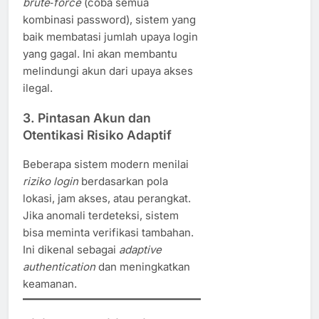
brute‑force
(coba semua
kombinasi password), sistem yang
baik membatasi jumlah upaya login
yang gagal. Ini akan membantu
melindungi akun dari upaya akses
ilegal.
3. Pintasan Akun dan
Otentikasi Risiko Adaptif
Beberapa sistem modern menilai
riziko login
berdasarkan pola
lokasi, jam akses, atau perangkat.
Jika anomali terdeteksi, sistem
bisa meminta verifikasi tambahan.
Ini dikenal sebagai
adaptive
authentication
dan meningkatkan
keamanan.