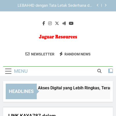
Skip
EDWINSLOT dan Perannya dalam Mendukung
to
Aktivitas Digital Harian
content
LEBAH4D dan Perannya dalam Mendukung
Aktivitas Digital Harian
EDWINSLOT untuk Akses Digital yang Lebih
Ringkas, Terarah, dan Efisien
LEBAH4D dengan Tata Letak Sederhana dan
Mudah Dipahami di Berbagai Perangkat
Jaguar
Jaguar Resources Menyediakan Solusi
EDWINSLOT dan Perannya dalam Mendukung
NEWSLETTER
RANDOM NEWS
Aktivitas Digital Harian
Resources
Konsultasi Energi Dan Sumber Daya
LEBAH4D dan Perannya dalam Mendukung
Yang Inovatif. Untuk Masa Depan Yang
Aktivitas Digital Harian
MENU
Berkelanjutan.
WINSLOT untuk Akses Digital yang Lebih Ringkas, Terarah, dan
HEADLINES
Weeks Ago
LINK KAYA787 dalam