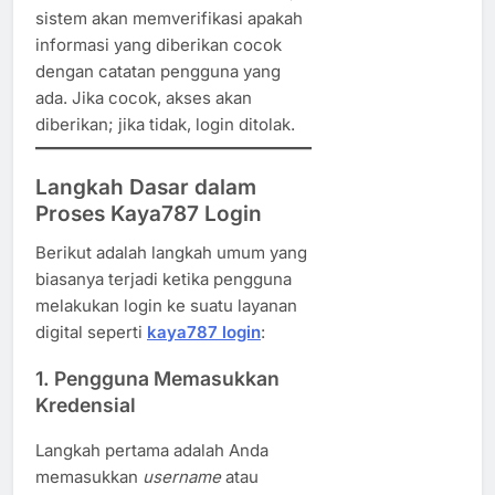
sistem akan memverifikasi apakah
informasi yang diberikan cocok
dengan catatan pengguna yang
ada. Jika cocok, akses akan
diberikan; jika tidak, login ditolak.
Langkah Dasar dalam
Proses Kaya787 Login
Berikut adalah langkah umum yang
biasanya terjadi ketika pengguna
melakukan login ke suatu layanan
digital seperti
kaya787 login
:
1. Pengguna Memasukkan
Kredensial
Langkah pertama adalah Anda
memasukkan
username
atau