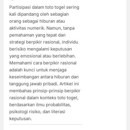
Partisipasi dalam toto togel sering
kali dipandang oleh sebagian
orang sebagai hiburan atau
aktivitas numerik. Namun, tanpa
pemahaman yang tepat dan
strategi berpikir rasional, individu
berisiko mengalami keputusan
yang emosional atau berlebihan.
Memahami cara berpikir rasional
adalah kunci untuk menjaga
keseimbangan antara hiburan dan
tanggung jawab pribadi. Artikel ini
membahas prinsip-prinsip berpikir
rasional dalam konteks toto togel,
berdasarkan ilmu probabilitas,
psikologi risiko, dan literasi
keputusan.