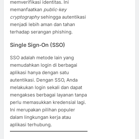
memverifikasi identitas. Ini
memanfaatkan
public‑key
cryptography
sehingga autentikasi
menjadi lebih aman dan tahan
terhadap serangan phishing.
Single Sign‑On (SSO)
SSO adalah metode lain yang
memudahkan login di berbagai
aplikasi hanya dengan satu
autentikasi. Dengan SSO, Anda
melakukan login sekali dan dapat
mengakses berbagai layanan tanpa
perlu memasukkan kredensial lagi.
Ini merupakan pilihan populer
dalam lingkungan kerja atau
aplikasi terhubung.