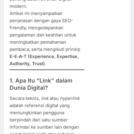
modern.
Artikel ini menyampaikan
penjelasan dengan gaya SEO-
friendly, mengedepankan
pengalaman dan keahlian untuk
meningkatkan pemahaman
pembaca, serta mengikuti prinsip
E-E-A-T (Experience, Expertise,
Authority, Trust)
.
1. Apa Itu “Link” dalam
Dunia Digital?
Secara teknis,
link
atau
hyperlink
adalah referensi digital yang
memungkinkan pengguna
berpindah dari satu sumber
informasi ke sumber lain dengan