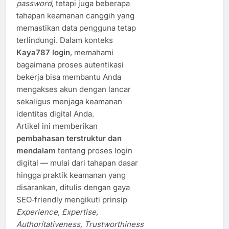
password
, tetapi juga beberapa
tahapan keamanan canggih yang
memastikan data pengguna tetap
terlindungi. Dalam konteks
Kaya787 login
, memahami
bagaimana proses autentikasi
bekerja bisa membantu Anda
mengakses akun dengan lancar
sekaligus menjaga keamanan
identitas digital Anda.
Artikel ini memberikan
pembahasan terstruktur dan
mendalam
tentang proses login
digital — mulai dari tahapan dasar
hingga praktik keamanan yang
disarankan, ditulis dengan gaya
SEO‑friendly mengikuti prinsip
Experience, Expertise,
Authoritativeness, Trustworthiness