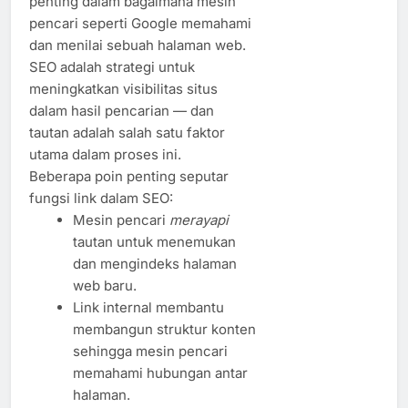
penting dalam bagaimana mesin
pencari seperti Google memahami
dan menilai sebuah halaman web.
SEO adalah strategi untuk
meningkatkan visibilitas situs
dalam hasil pencarian — dan
tautan adalah salah satu faktor
utama dalam proses ini.
Beberapa poin penting seputar
fungsi link dalam SEO:
Mesin pencari
merayapi
tautan untuk menemukan
dan mengindeks halaman
web baru.
Link internal membantu
membangun struktur konten
sehingga mesin pencari
memahami hubungan antar
halaman.