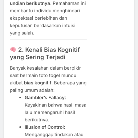
undian berikutnya
. Pemahaman ini
membantu individu menghindari
ekspektasi berlebihan dan
keputusan berdasarkan intuisi
yang salah.
2. Kenali Bias Kognitif
yang Sering Terjadi
Banyak kesalahan dalam berpikir
saat bermain toto togel muncul
akibat
bias kognitif
. Beberapa yang
paling umum adalah:
Gambler’s Fallacy:
Keyakinan bahwa hasil masa
lalu memengaruhi hasil
berikutnya.
Illusion of Control:
Menganggap tindakan atau