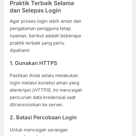
Praktik Terbaik Selama
dan Selepas Login
Agar proses login lebih aman dan
pengalaman pengguna tetap
nyaman, berikut adalah beberapa
praktik terbaik yang perlu
dipahami:
1. Gunakan HTTPS
Pastikan Anda selalu melakukan
login melalui koneksi aman yang
dienkripsi (
HTTPS
). Ini mencegah
pencurian data kredensial saat
ditransmisikan ke server.
2. Batasi Percobaan Login
Untuk mencegah serangan